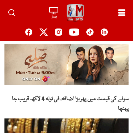
Ski
t
conten
سونے کی قیمت میں پھر بڑا اضافہ، فی تولہ 4 لاکھ قریب جا
پہنچا