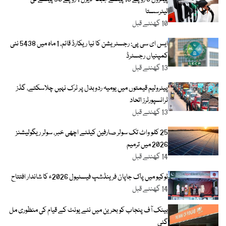
لیٹرسستا
10 گھنٹے قبل
ایس ای سی پی: رجسٹریشن کا نیا ریکارڈ قائم، 1 ماہ میں 5438 نئی
کمپنیاں رجسٹرڈ
13 گھنٹے قبل
پیٹرولیم قیمتوں میں یومیہ ردوبدل پر ٹرک نہیں چلاسکتے، گڈز
ٹرانسپورٹرز اتحاد
13 گھنٹے قبل
25 کلو واٹ تک سولر صارفین کیلئے اچھی خبر، سولر ریگولیشنز
2026 میں ترمیم
14 گھنٹے قبل
ٹوکیو میں پاک جاپان فرینڈشپ فیسٹیول 2026ء کا شاندار افتتاح
14 گھنٹے قبل
بینک آف پنجاب کو بحرین میں نئے یونٹ کے قیام کی منظوری مل
گئی