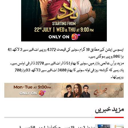
ایسوسی ایشن کے مطابق 10 گرام سونے کی قیمت 4372 روپے اضافے سے 3 لاکھ 41
ہزا 906روپے ہوگئی ہے۔
مزید برآں عالمی بازار میں سونے کا بھاؤ 51 ڈالر اضافے سے 3770 ڈالر فی اونس ہے۔
یاد رہے کہ گزشتہ روز فی تولہ سونے کا بھاؤ 3400 اضافے سے 3لاکھ 93ہزار700
روپےتھا۔
مزید خبریں
پیٹرول 3 روپے 19 پیسے جبکہ ڈیزل 1 روپے 50 پیسے فی