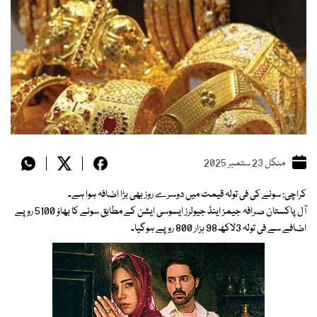
منگل 23 ستمبر 2025
کراچی: سونے کی فی تولہ قیمت میں دوسرے روز بھی بڑا اضافہ ہوا ہے۔
آل پاکستان صرافہ جیمز اینڈ جیولرز ایسوسی ایشن کے مطابق سونے کا بھاؤ 5100 روپے
اضافے سے فی تولہ 3لاکھ98 ہزار 800 روپے ہوگیا۔