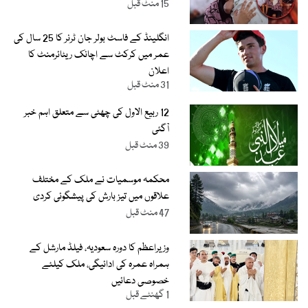
15 منٹ قبل
انگلینڈ کے فاسٹ بولر جان ٹرنر کا 25 سال کی
عمر میں کرکٹ سے اچانک ریٹائرمنٹ کا
اعلان
31 منٹ قبل
12 ربیع الاول کی چھٹی سے متعلق اہم خبر
آگئی
39 منٹ قبل
محکمہ موسمیات نے ملک کے مختلف
علاقوں میں تیز بارش کی پیشگوئی کردی
47 منٹ قبل
وزیراعظم کا دورہ سعودیہ، فیلڈ مارشل کے
ہمراہ عمرہ کی ادائیگی، ملک کیلئے
خصوصی دعائیں
1 گھنٹے قبل