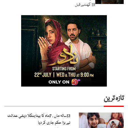
19 گھنٹے قبل
تازہ ترین
13سالہ ماں ، 7ماہ کا بیٹا:بنگلا دیشی عدالت
نے بڑا حکم جاری کر دیا