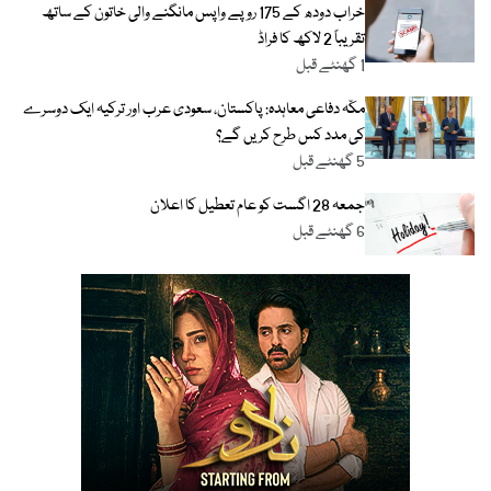
خراب دودھ کے 175 روپے واپس مانگنے والی خاتون کے ساتھ
تقریباً 2 لاکھ کا فراڈ
1 گھنٹے قبل
مکّہ دفاعی معاہدہ: پاکستان، سعودی عرب اور ترکیہ ایک دوسرے
کی مدد کس طرح کریں گے؟
5 گھنٹے قبل
جمعہ 28 اگست کو عام تعطیل کا اعلان
6 گھنٹے قبل