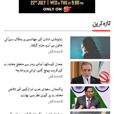
تازہ ترین
راولپنڈی: شادی کے جھانسے پر بنکاک سےآئی
خاتون بے آبرو، ملزم گرفتار
3 منٹ قبل
عمان کیساتھ آبنائے ہرمز سے متعلق معاہدے
کے قریب پہنچ گئے: ایرانی وزیرخارجہ
6 منٹ قبل
پاکستان، سعودی عرب اور ترکیے کے دفاعی
معاہدے پر گہری نظر ہے: بھارت
9 منٹ قبل