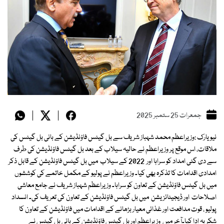
جمعرات 25 ستمبر 2025
نیویارک :وزیراعظم محمد شہباز شریف سے بل گیٹس فاؤنڈیشن کے بانی بل گیٹس کی
ملاقات، اس موقع پر وزیراعظم نے حالیہ سیلاب کے بعد بل گیٹس فاؤنڈیشن کی طرف
سے دی گئی امداد کو سراہا اور 2022 کے سیلاب میں بل گیٹس فاؤنڈیشن کے قابل ذکر
امدادی اقدامات کا تذکرہ بھی کیا۔ وزیراعظم نے پولیو کے مکمل خاتمے کی کوششوں
میں بل گیٹس فاؤنڈیشن کے تعاون کو سراہا۔ وزیراعظم شہباز شریف نے جامع معاشی
اصلاحات اور ڈیجیٹائزیشن میں بل گیٹس فاؤنڈیشن کے تعاون کی تعریف کی۔ انسداد
پولیو ، قوت مدافعت اور غذائی معیار بڑھانے کے اقدامات میں فاؤنڈیشن کے تعاون کا
شکریہ ادا کیا۔آخر میں وزیراعظم اور بل گیٹس فاؤنڈیشن کے بانی بل گیٹس نے