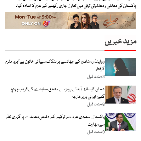
پاکستان کی معاشی و معاشرتی ترقی میں تعاون جاری رکھنے کے عزم کا اعادہ کیا۔
مزید خبریں
راولپنڈی: شادی کے جھانسے پر بنکاک سےآئی خاتون بے آبرو، ملزم
گرفتار
3 منٹ قبل
عمان کیساتھ آبنائے ہرمز سے متعلق معاہدے کے قریب پہنچ
گئے: ایرانی وزیرخارجہ
6 منٹ قبل
پاکستان، سعودی عرب اور ترکیے کے دفاعی معاہدے پر گہری نظر
ہے: بھارت
9 منٹ قبل