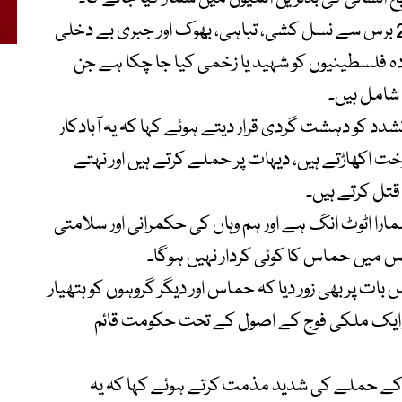
فلسطینی صدر نے کہا کہ غزہ کے عوام تقریباً 2 برس سے نسل کشی، تباہی، بھوک اور جبری بے دخلی
ادہ فلسطینیوں کو شہید یا زخمی کیا جا چکا ہے جن
 شامل ہیں۔
دد کو دہشت گردی قرار دیتے ہوئے کہا کہ یہ آبادکار
ت اکھاڑتے ہیں، دیہات پر حملے کرتے ہیں اور نہتے
قتل کرتے ہیں۔
ا اٹوٹ انگ ہے اور ہم وہاں کی حکمرانی اور سلامتی
اس میں حماس کا کوئی کردار نہیں ہوگا۔
 پر بھی زور دیا کہ حماس اور دیگر گروہوں کو ہتھیار
ور ایک ملکی فوج کے اصول کے تحت حکومت قائم
نھوں نے حماس کے اسرائیل پر 7 اکتوبر 2023 کے حملے کی شدید مذمت کرتے ہوئے کہا کہ یہ