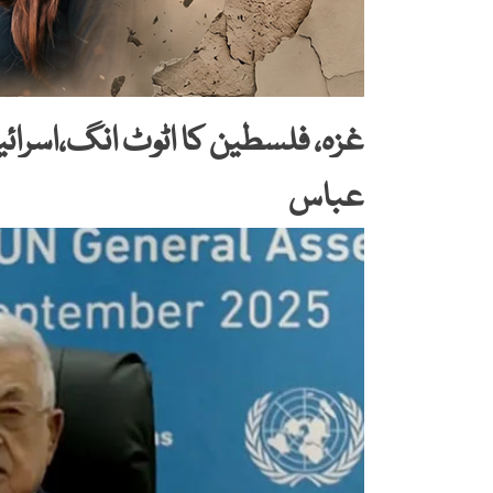
غزہ، فلسطین کا اٹوٹ انگ،اسرائی
عباس