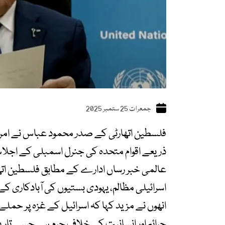
جمعرات 25 ستمبر 2025
فلسطین اتھارٹی کے صدر محمود عباس نے امریک
ذریعے اقوام متحدہ کی جنرل اسمبلی کے اجل
عالمی خبر رساں ادارے کے مطابق فلسطین اتھ
اسرائیلی مظالم، یہودی بستیوں کی آبادکار
انھوں نے مزید کہا کہ اسرائیل کے غزہ پر حم
جرائم اور انسانیت کے خلاف جرم ہے جسے تاریخ 