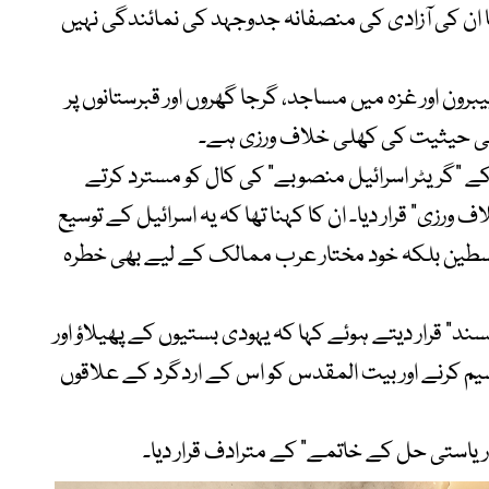
ا ان کی آزادی کی منصفانہ جدوجہد کی نمائندگی نہیں
رون اور غزہ میں مساجد، گرجا گھروں اور قبرستانوں پر
ریخی حیثیت کی کھلی خلاف ورزی ہے۔
کے “گریٹر اسرائیل منصوبے” کی کال کو مسترد کرتے
ورزی” قرار دیا۔ ان کا کہنا تھا کہ یہ اسرائیل کے توسیع
طین بلکہ خود مختار عرب ممالک کے لیے بھی خطرہ
” قرار دیتے ہوئے کہا کہ یہودی بستیوں کے پھیلاؤ اور
م کرنے اور بیت المقدس کو اس کے اردگرد کے علاقوں