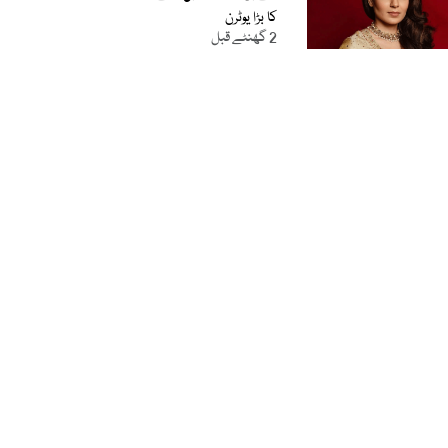
کا بڑا یوٹرن
2 گھنٹے قبل