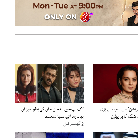
نریشن‘ سے سب سے بڑی
لاک اپ میں سلمان خان کی بطور میزبان
نگنا کا بڑا یوٹرن
بہت یاد آئی، شلپا شندے
2 گھنٹے قبل