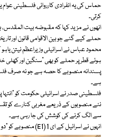
حماس کی یہ انفرادی کارروائی فلسطینی عوام ی
کرتی۔
انھوں نے مزید کہا کہ مقبوضہ بیت المقدس، ہیب
حملے کیے گئے جو بین الاقوامی قانون اور تا
محمود عباس نے اسرائیلی وزیراعظم نیتن یاہو 
ہوئے قطر پر حملے کو بھی “سنگین اور کھلی خلاف 
پسندانہ منصوبے کا حصہ ہے جو نہ صرف فلس
ہے۔
فلسطینی صدر نے اسرائیلی حکومت کو “انتہا پسند
نئے منصوبوں کے ذریعے مغربی کنارے کو تقسی
سے الگ کرنے کی کوشش کی جا رہی ہے۔
انہوں نے اسرائیل کے ای 1 (E1) منصوبے کو “دو ریاستی حل کے خاتمے” کے مترادف قرار دیا۔