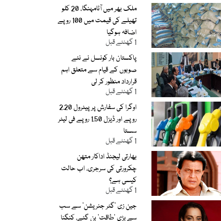
ملک بھر میں آٹامہنگا، 20 کلو
تھیلے کی قیمت میں 100 روپے
اضافہ ہوگیا
1 گھنٹے قبل
پاکستان بار کونسل نے نئے
صوبوں کے قیام سے متعلق اہم
قرارداد منظور کر لی
1 گھنٹے قبل
اوگرا کی سفارش پر پیٹرول 2.20
روپے اور ڈیزل 1.50 روپے فی لیٹر
سستا
1 گھنٹے قبل
بھارتی لیجنڈ اداکار متھن
چکرورتی کی سرجری، اب حالت
کیسی ہے؟
1 گھنٹے قبل
جین زی ’گٹر جنریشن‘ سے سب
سے بڑی ’طاقت‘ بن گئے، کنگنا