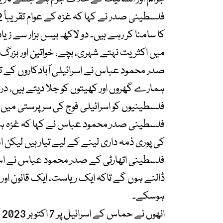
کا سامنا کر رہے ہیں۔ دو لاکھ بیس ہزار سے زی
میں اکثریت نہتے شہری، بچے، خواتین اور بزرگ
صدر محمود عباس نے اسرائیلی آبادکاروں کے تش
ہمارے گھروں اور کھیتوں کو جلا دیتے ہیں، درخ
فلسطینیوں کو اسرائیلی فوج کی سرپرستی میں 
فلسطینی صدر محمود عباس نے کہا کہ غزہ ہمار
کی پوری ذمہ داری لینے کے لیے تیار ہیں لیکن 
فلسطینی اتھارٹی کے صدر محمود عباس نے اس بات
ڈالنے ہوں گے تاکہ ایک ریاست، ایک قانون ا
ہوسکے۔
ا