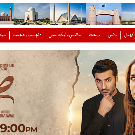
کھیل
بزنس
صحت
سائنس و ٹیکنالوجی
دلچسپ و عجیب
سوش