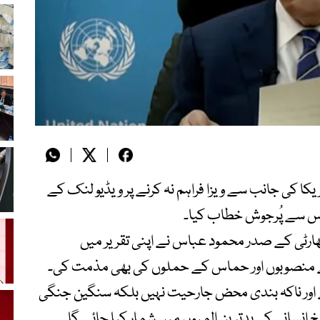
ا کی جانب سے ویزا فراہم نہ کرنے پر ویڈیو لنک کے
اس سے پُرجوش خطاب کیا۔
ارٹی کے صدر محمود عباس نے اپنی تقریر میں
ی کے منصوبوں اور حماس کے حملوں کی بھی مذمت کی۔
لے اور ناکہ بندی محض جارحیت نہیں بلکہ سنگین جنگی
انسانی کی بدترین المیوں میں شمار کیا جائے گا۔