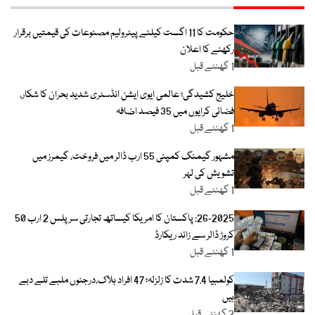
حکومت کا 11 اگست کیلئے پیٹرولیم مصنوعات کی قیمتیں برقرار
رکھنے کا اعلان
1 گھنٹے قبل
خلیج کشیدگی؛ عالمی ایوی ایشن انڈسٹری شدید بحران کا شکار،
فضائی کرایوں میں 35 فیصد اضافہ
1 گھنٹے قبل
مشہور گیمنگ کمپنی 55 ارب ڈالر میں فروخت، گیمرز میں
تشویش کی لہر
1 گھنٹے قبل
26-2025: پاکستان کا امریکا کیساتھ تجارتی سرپلس 2 ارب 50
کروڑ ڈالر سے زائد ریکارڈ
1 گھنٹے قبل
کولمبیا 7.4 شدت کا زلزلہ؛ 47 افراد ہلاک،درجنوں ملبے تلے دبے
ہیں
2 گھنٹے قبل