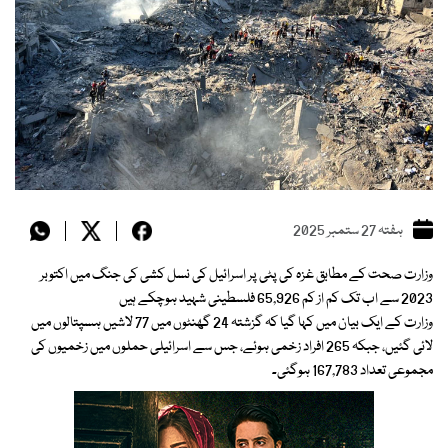
ہفتہ 27 ستمبر 2025
وزارت صحت کے مطابق غزہ کی پٹی پر اسرائیل کی نسل کشی کی جنگ میں اکتوبر
2023 سے اب تک کم از کم 65,926 فلسطینی شہید ہوچکے ہیں
وزارت کے ایک بیان میں کہا گیا کہ گزشتہ 24 گھنٹوں میں 77 لاشیں ہسپتالوں میں
لائی گئیں، جبکہ 265 افراد زخمی ہوئے، جس سے اسرائیلی حملوں میں زخمیوں کی
مجموعی تعداد 167,783 ہوگئی۔