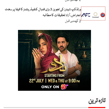
ورلڈکپ شیئرز کی تجویز، 3 بڑی فٹبال کنفیڈریشنز کا فیفا پر سخت
اعتراض، آزاد تحقیقات کا مطالبہ
2 گھنٹے قبل
تازہ ترین