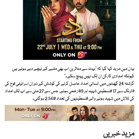
بیان میں مزید کہا گیا کہ “بہت سے متاثرین اب بھی ملبے کے نیچے دبے ہوئے ہیں
کیونکہ امدادی کارکن ان تک نہیں پہنچ سکے۔”
گزشتہ 24 گھنٹوں میں انسانی امداد حاصل کرنے کی کوشش کے دوران اسرائیلی فوج کی
فائرنگ سے 17 فلسطینی شہید اور 89 زخمی ہوئے، جس سے 27 مئی سے اب تک امداد
کی تلاش میں شہید ہونے والے فلسطینیوں کی تعداد 2,560 ہوگئی۔
مزید خبریں