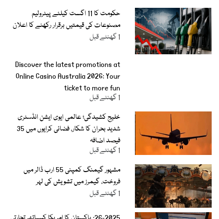
حکومت کا 11 اگست کیلئے پیٹرولیم
مصنوعات کی قیمتیں برقرار رکھنے کا اعلان
1 گھنٹے قبل
Discover the latest promotions at
Online Casino Australia 2026: Your
ticket to more fun
1 گھنٹے قبل
خلیج کشیدگی؛ عالمی ایوی ایشن انڈسٹری
شدید بحران کا شکار، فضائی کرایوں میں 35
فیصد اضافہ
1 گھنٹے قبل
مشہور گیمنگ کمپنی 55 ارب ڈالر میں
فروخت، گیمرز میں تشویش کی لہر
1 گھنٹے قبل
26-2025: پاکستان کا امریکا کیساتھ تجارتی