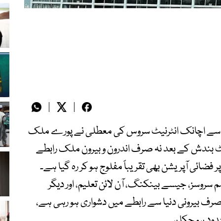
سے اچانک انٹرنیٹ سروس کی معطلی نے پورے ملک
ٹ بندش کے بعد نہ صرف اندرون و بیرون ملک رابطے
ر فضائی آپریشن بھی تقریباً مفلوج ہو کر رہ گیا ہے۔
سروسز، جیسے بینکنگ، آن لائن تعلیم، اور دیگر
 صرف بیرونی دنیا سے رابطے میں دشواری ہو رہی ہے،
دود ہو چکا ہے۔