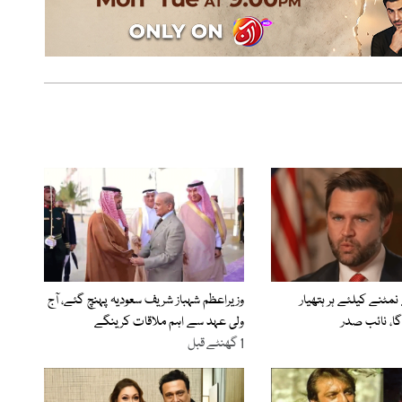
 نمٹنے کیلئے ہر ہتھیار
وزیراعظم شہباز شریف سعودیہ پہنچ گئے، آج
ا، نائب صدر
ولی عہد سے اہم ملاقات کرینگے
1 گھنٹے قبل