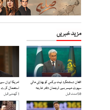
مزید خبریں
افغان دہشتگرد نیٹ ورکس کو بھارتی مالی
امریکا ایران سے
سپورٹ میسر ہے، ترجمان دفتر خارجہ
استعمال کرے گ
50 منٹ قبل
1 گھنٹے قبل