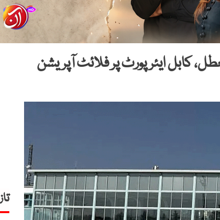
ل، کابل ایئرپورٹ پر فلائٹ آپریشن
تاز