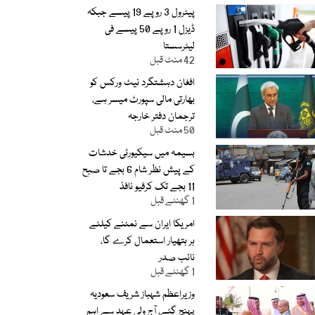
پیٹرول 3 روپے 19 پیسے جبکہ
ڈیزل 1 روپے 50 پیسے فی
لیٹرسستا
42 منٹ قبل
افغان دہشتگرد نیٹ ورکس کو
بھارتی مالی سپورٹ میسر ہے،
ترجمان دفتر خارجہ
50 منٹ قبل
بسیمہ میں سیکیورٹی خدشات
کے پیش نظر شام 6 بجے تا صبح
11 بجے تک کرفیو نافذ
1 گھنٹے قبل
امریکا ایران سے نمٹنے کیلئے
ہر ہتھیار استعمال کرے گا،
نائب صدر
1 گھنٹے قبل
وزیراعظم شہباز شریف سعودیہ
پہنچ گئے، آج ولی عہد سے اہم