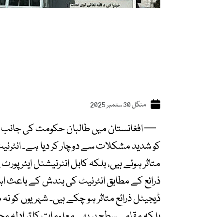
منگل 30 ستمبر 2025
— افغانستان میں طالبان حکومت کی جانب 
کو شدید مشکلات سے دوچار کر دیا ہے۔ انٹرنی
متاثر ہوئے ہیں، بلکہ کابل انٹرنیشنل ایئرپورٹ پ
ذرائع کے مطابق انٹرنیٹ کی بندش کے باعث اہم 
ڈیجیٹل ذرائع متاثر ہو چکے ہیں۔ شہریوں کو نہ
بلکہ مقامی سطح پر بھی معلومات کا تبادلہ مح