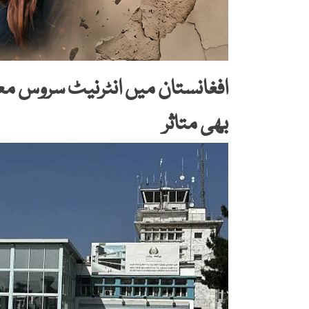
افغانستان میں انٹرنیٹ سروس معط
بھی متاثر