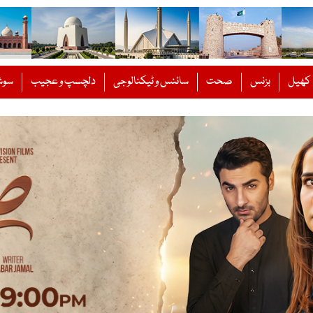
کھیل
بزنس
صحت
سائنس و ٹیکنالوجی
دلچسپ و عجیب
سوش