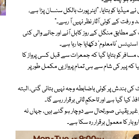
 میڈیا کو بتایا، “ایئرپورٹ بالکل سنسان پڑا ہے،
 رفت کے کوئی آثار نظر نہیں آ رہے۔”
کے مطابق منگل کے روز کابل آنے اور جانے والی کئی
سٹیٹس ‘نامعلوم’ دکھایا جا رہا ہے۔
افر کو بتایا گیا کہ جمعرات سے قبل کسی پرواز کا
 کہ پیر کی شام سے ہی تمام پروازیں مکمل طور پر
ی بندش پر کوئی باضابطہ وجہ نہیں بتائی گئی، البتہ
 کیا گیا ہے اور تاحکمِ ثانی برقرار رہے گا۔
یریقینی صورتحال سے دوچار ہو گئے ہیں، جہاں نہ
بار کا معمول برقرار رہ سکا ہے۔