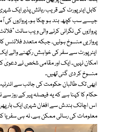
کابل ایئرپورٹ کے قریب رہائش پذیر ایک شہری نے
جیسے سب کچھ بند ہو چکا ہو۔ پروازوں کی آمد و
پروازوں کی نگرانی کرنے والی ویب سائٹ “فلائٹ 
پروازیں منسوخ ہوئیں، جبکہ متعدد فلائٹس کا ا
ایئرپورٹ سے سفر کی خواہش رکھنے والے ایک مس
امکان نہیں۔ ایک اور مقامی شخص نے دعویٰ کیا
منسوخ کر دی گئی تھیں۔
ابھی تک طالبان حکومت کی جانب سے انٹرنیٹ ک
حکام کا کہنا ہے کہ یہ فیصلہ پیر کے روز سے نافذ
اس اچانک بندش سے افغان شہری ایک بار پھر غ
معلومات کی رسائی ممکن ہے، نہ ہی سفر یا کارو