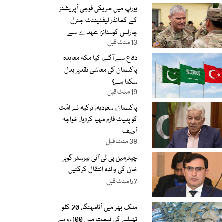
یورپ میں امریکی فوجی آپریشنز
کے کمانڈر لیفٹیننٹ جنرل
چارلس کوسٹانزا عہدے سے
13 منٹ قبل
برطرف
دفاع سے آگے، کیا مکہ معاہدہ
پاکستان کی معاشی تقدیر بدل
سکتا ہے؟
19 منٹ قبل
پاکستان، سعودیہ، ترکیہ نے امّت
کو پلیٹ فارم مہیا کردیا، خواجہ
آصف
38 منٹ قبل
چیئرمین پی ٹی آئی بیرسٹر گوہر
خان کی والدہ انتقال کرگئیں
57 منٹ قبل
ملک بھر میں آٹامہنگا، 20 کلو
تھیلے کی قیمت میں 100 روپے