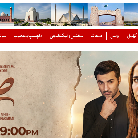
کھیل
بزنس
صحت
سائنس و ٹیکنالوجی
دلچسپ و عجیب
سوش