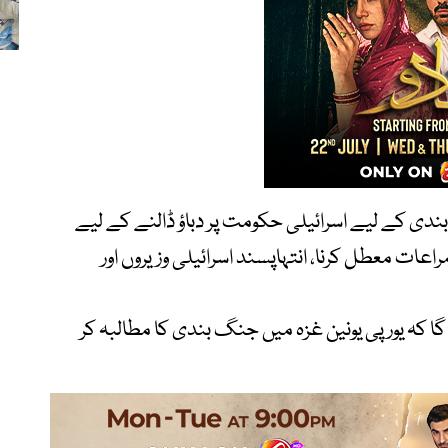
ندی کے لیے اسرائیلی حکومت پر دباؤ ڈالنے کے لیے
عات معطل کرنا، انتہاپسند اسرائیلی وزیروں اور
ا کہ یورپی یونین غزہ میں جنگ بندی کا مطالبہ کر