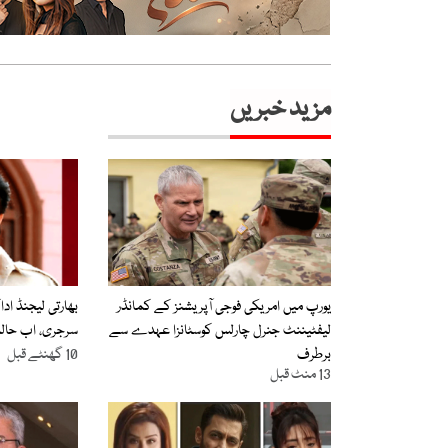
مزید خبریں
یورپ میں امریکی فوجی آپریشنز کے کمانڈر
بھارتی لیجنڈ اد
لیفٹیننٹ جنرل چارلس کوسٹانزا عہدے سے
سرجری، اب حا
برطرف
10 گھنٹے قبل
13 منٹ قبل