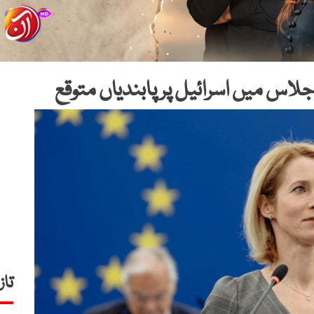
لاس میں اسرائیل پر پابندیاں متوقع
تاز