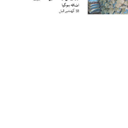
اضافہ ہوگیا
10 گھنٹے قبل