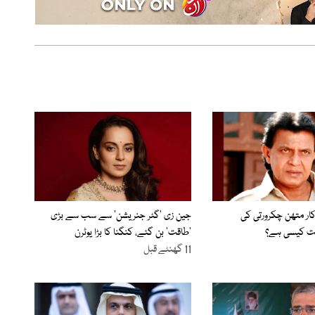
اکار متھن چکرورتی کی
جین زی ’گٹر جنریشن‘ سے سب سے بڑی
لت کیسی ہے؟
’طاقت‘ بن گئے، کنگنا کا بڑا یوٹرن
11 گھنٹے قبل