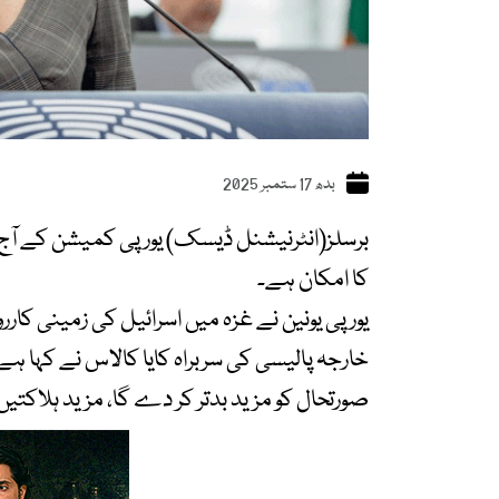
بدھ 17 ستمبر 2025
برسلز(انٹرنیشنل ڈیسک) یورپی کمیشن کے آج ہ
کا امکان ہے۔
یورپی یونین نے غزہ میں اسرائیل کی زمینی کار
خارجہ پالیسی کی سربراہ کایا کالاس نے کہا 
صورتحال کو مزید بدتر کر دے گا، مزید ہلاکتیں