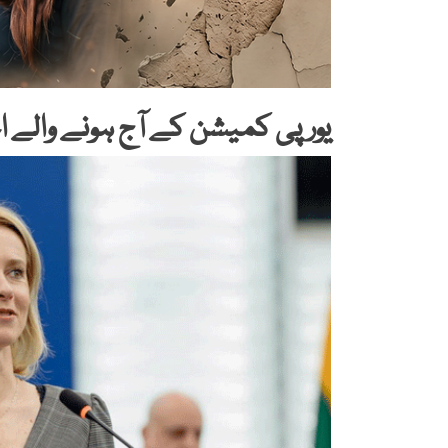
یورپی کمیشن کے آج ہونے والے اج