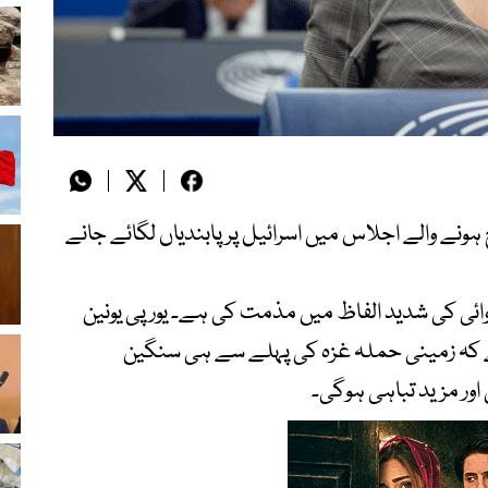
ونے والے اجلاس میں اسرائیل پر پابندیاں لگائے جانے
روائی کی شدید الفاظ میں مذمت کی ہے۔ یورپی یونین
ہے کہ زمینی حملہ غزہ کی پہلے سے ہی سنگین
 اور مزید تباہی ہوگی۔