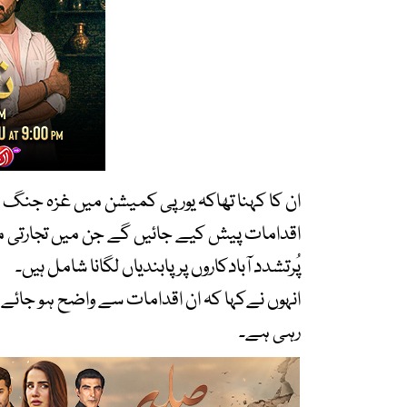
ان کا کہنا تھاکہ یورپی کمیشن میں غزہ جنگ ب
اقدامات پیش کیے جائیں گے جن میں تجارتی مرا
پُرتشدد آبادکاروں پر پابندیاں لگانا شامل ہیں۔
انہوں نےکہا کہ ان اقدامات سے واضح ہو جائے گ
رہی ہے۔