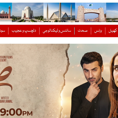
کھیل
بزنس
صحت
سائنس و ٹیکنالوجی
دلچسپ و عجیب
سوش