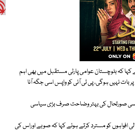
ے کہا کہ بلوچستان عوامی پارٹی مستقبل میں بھی اہم
 بات نہیں ہوگی، پی ٹی آئی کو واپس اسی جگہ آنا
یاسی صورتحال کی بہتر وضاحت صرف بڑی سیاسی
لی افواہوں کو مسترد کرتے ہوئے کہا کہ صوبے اوراس کی