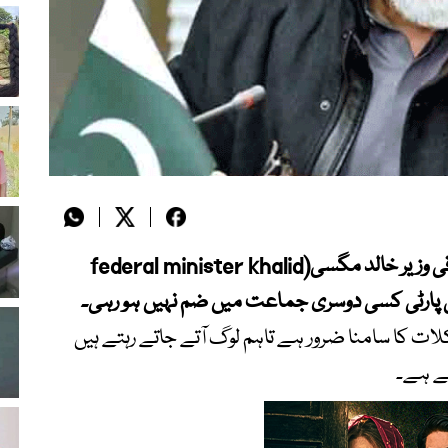
کوئٹہ، بلوچستان عوامی پارٹی کے سربراہ اور وفاقی وزیر خالد مگسی(federal minister khalid
ات کا سامنا ضرور ہے تاہم لوگ آتے جاتے رہتے ہیں
ئے ہے۔