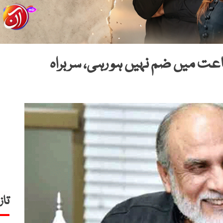
عت میں ضم نہیں ہو رہی، سربراہ
تاز