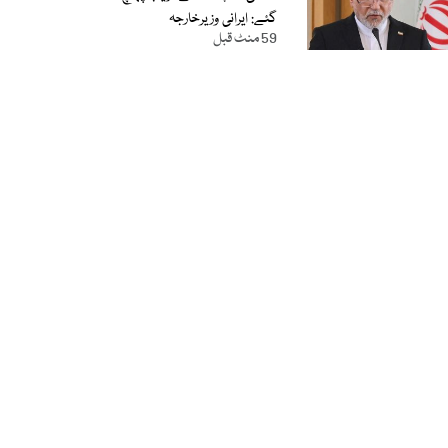
گئے: ایرانی وزیرخارجہ
59 منٹ قبل