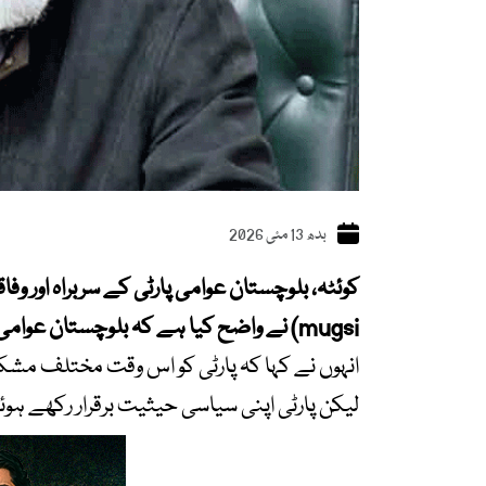
بدھ 13 مئی 2026
mugsi) نے واضح کیا ہے کہ بلوچستان عوامی پارٹی کسی دوسری جماعت میں ضم نہیں ہو رہی۔
انہوں نے کہا کہ پارٹی کو اس وقت مختلف مشکل
لیکن پارٹی اپنی سیاسی حیثیت برقرار رکھے ہو