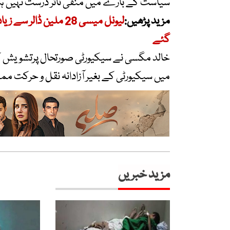
سیاست کے بارے میں منفی تاثر درست نہیں ہ
مزید پڑھیں:
لیونل میسی 28 ملین ڈ
گئے
خالد مگسی نے سیکیورٹی صورتحال پرتشویش کا
میں سیکیورٹی کے بغیر آزادانہ نقل و حرکت م
مزید خبریں