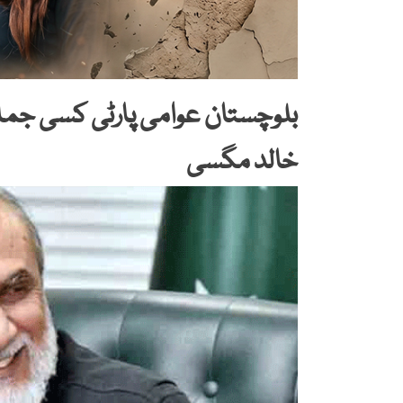
بلوچستان عوامی پارٹی کسی جما
خالد مگسی