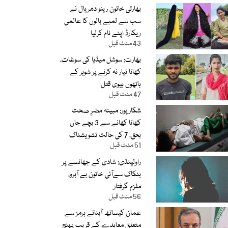
بھارتی خاتون رینو دھریال نے
سب سے لمبے بالوں کا عالمی
ریکارڈ اپنے نام کرلیا
43 منٹ قبل
بھارت: سوشل میڈیا کی سوغات،
کھانا تیار نہ کرنے پر شوہر کے
ہاتھوں بیوی قتل
47 منٹ قبل
شکارپور: مبینہ مضرِ صحت
کھانا کھانے سے 3 بچے جاں
بحق، 7 کی حالت تشویشناک
51 منٹ قبل
راولپنڈی: شادی کے جھانسے پر
بنکاک سےآئی خاتون بے آبرو،
ملزم گرفتار
56 منٹ قبل
عمان کیساتھ آبنائے ہرمز سے
متعلق معاہدے کے قریب پہنچ