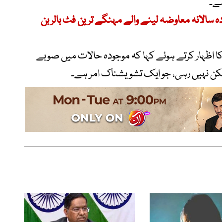
ے۔
الر سے زیادہ سالانہ معاوضہ لینے والے مہنگے ترین فٹ بالر بن
 اظہار کرتے ہوئے کہا کہ موجودہ حالات میں صوبے
مکن نہیں رہی، جو ایک تشویشناک امر ہے۔