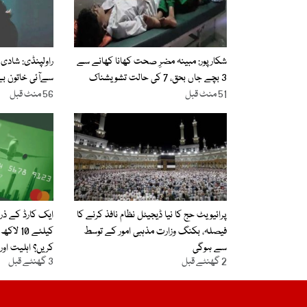
شکارپور: مبینہ مضرِ صحت کھانا کھانے سے
راولپنڈی: شادی
3 بچے جاں بحق، 7 کی حالت تشویشناک
سےآئی خاتون بے ا
51 منٹ قبل
56 منٹ قبل
پرائیویٹ حج کا نیا ڈیجیٹل نظام نافذ کرنے کا
ایک کارڈ کے ذر
فیصلہ، بکنگ وزارت مذہبی امور کے توسط
کیلئے 0
سے ہوگی
کریں؟ اہلیت اور
2 گھنٹے قبل
3 گھنٹے قبل
طریقہ جانیے