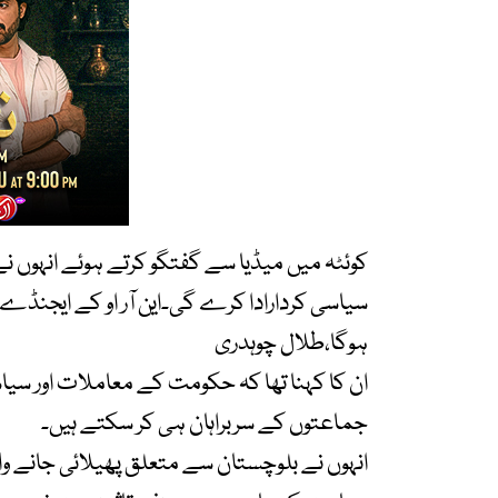
کوئٹہ میں میڈیا سے گفتگو کرتے ہوئے انہوں ن
سیاسی کردارادا کرے گی۔این آر او کے ایجنڈے پر
ہوگا،طلال چوہدری
ان کا کہنا تھا کہ حکومت کے معاملات اور س
جماعتوں کے سربراہان ہی کر سکتے ہیں۔
انہوں نے بلوچستان سے متعلق پھیلائی جانے وا