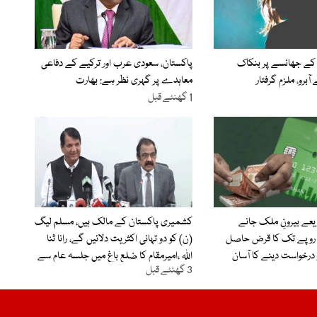
 کے جھانسے پر بنکاک
پاکستان، سعودی عرب اور ترکیے کے دفاعی
ٓبرو، ملزم گرفتار
معاہدے پر گہری نظر ہے: بھارت
1 گھنٹے قبل
یعے بیرونِ ملک جانے
کشمیری پاکستان کے مالک ہیں، مسلم لیگ
1 لاکھ روپے تک کا قرض حاصل
(ن) کو دو تہائی اکثریت دلائیں گے، رانا ثنا
 درخواست دینے کا آسان
اللہ ،امیرمقام کا ضلع باغ میں جلسہ عام سے
3 گھنٹے قبل
خطاب