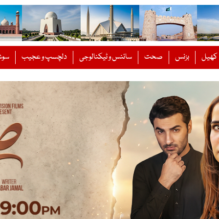
کھیل
بزنس
صحت
سائنس و ٹیکنالوجی
دلچسپ و عجیب
سوش