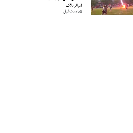
فٹبالر ہلاک
59 منٹ قبل