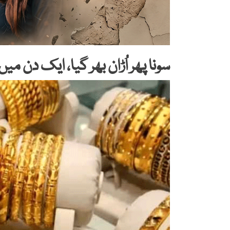
سونا پھر اُڑان بھر گیا، ایک دن می