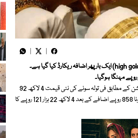
ملک بھر میں سونے کی قیمت میں(high gold prices) ایک بار پھر اضافہ ریکارڈ کیا گیا ہے۔
ر روپے مہنگا ہوگیا۔
آل پاکستان صرافہ جیمز اینڈ جیولرز ایسوسی ایشن کے مطابق فی تولہ سونے کی نئی قیمت 4 لاکھ 92
ہزار 362 روپے تک پہنچ گئی، جبکہ 10 گرام سونا 858 روپے اضافے کے بعد 4 لاکھ 22 ہزار 121 روپے کا