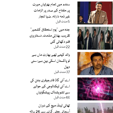
سندھ میں تمام بھرتیاں میرٹ
پر، مفتاح کے صدر پر الزامات
غیر ذمہ دارانہ، ضیا لنجار
5 منٹ قبل
جدہ میں ’’یوم استحقاق کشمیر‘‘
تقریب، بھارتی مذمت، دستاویزی
فلم دکھائی گئی
22 منٹ قبل
والد کہتے تھے بھارت ماں ہے
تو پاکستان اسکی بہن ہے: سنی
دیول
37 منٹ قبل
اے آئی گاڈ فادرجیفری ہنٹن کی
اے آئی ٹیکنالوجی کے حوالے
سے تشویشناک پیشگوئیاں
46 منٹ قبل
تھائی لینڈ: میچ کے دوران
آسمانی بجلی گرنے سے 24 سالہ