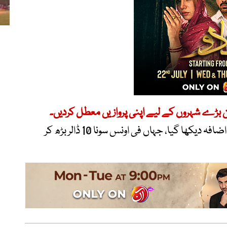
ن بڑے شہروں کے لیے اپنی پروازیں معطل کردیں۔
عالمی مارکیٹ میں بھی سونے کی قیمت میں اضافہ دیکھا گیا، جہاں فی اونس سونا 10 ڈالر بڑھ کر