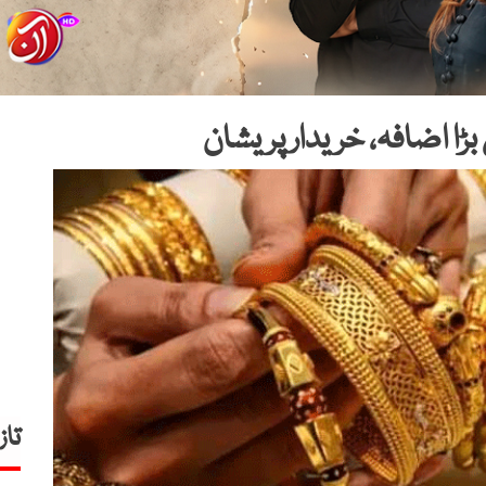
ں بڑا اضافہ، خریدار پریشان
تاز