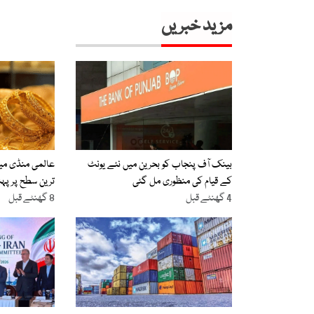
مزید خبریں
بینک آف پنجاب کو بحرین میں نئے یونٹ
عالمی منڈی میں
کے قیام کی منظوری مل گئی
ترین سطح پر پہن
4 گھنٹے قبل
8 گھنٹے قبل