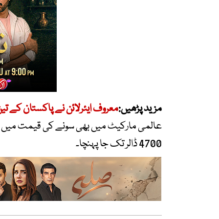
مزید پڑھیں:
معروف ایئرلائن نے پاکستان کے تی
4700 ڈالر تک جا پہنچا۔