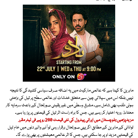
ماہرین کا کہنا ہے کہ عالمی مارکیٹ میں یہ اضافہ صرف سیاسی کشیدگی کا نتیجہ
نہیں بلکہ اس میں سپلائی چین سے متعلق خدشات اور عالمی سطح پر تیل کی بڑھتی
ہوئی طلب بھی شامل ہے۔ مشرقِ وسطیٰ میں غیر یقینی صورتحال کے باعث سرمایہ کار
محتاط رویہ اختیار کر رہے ہیں، جس کا براہ راست اثر تیل کی قیمتوں پر پڑ رہا ہے۔
مزیدپڑھیں:بلوچستان میں ایرانی پیٹرول کی نئی قیمت 280 روپے فی لیٹر مقرر
توانائی کے ماہرین کے مطابق اگر یہی صورتحال برقرار رہی تو آنے والے دنوں میں خام تیل
کی قیمتیں مزید اوپر جا سکتی ہیں، جس کا اثر عالمی معیشتوں پر بھی پڑے گا۔