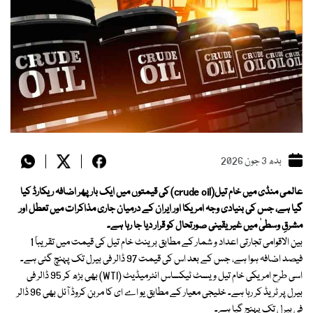
بدھ 3 جون 2026
عالمی منڈی میں خام تیل(crude oil) کی قیمتوں میں ایک بار پھر اضافہ ریکارڈ کیا
گیا ہے، جس کی بنیادی وجہ امریکا اور ایران کے درمیان جاری مذاکرات میں تعطل اور
مشرقِ وسطیٰ میں غیر یقینی صورتحال کو قرار دیا جا رہا ہے۔
بین الاقوامی تجارتی اعداد و شمار کے مطابق برینٹ خام تیل کی قیمت میں تقریباً 1
فیصد اضافہ ہوا ہے، جس کے بعد اس کی قیمت 97 ڈالر فی بیرل تک پہنچ گئی ہے۔
اسی طرح امریکی خام تیل ویسٹ ٹیکساس انٹرمیڈیٹ (WTI) بھی بڑھ کر 95 ڈالر فی
بیرل پر ٹریڈ کر رہا ہے۔ خلیجی معیار کے مطابق یو اے ای کا مربن کروڈ آئل بھی 96 ڈالر
فی بیرل تک پہنچ گیا ہے۔