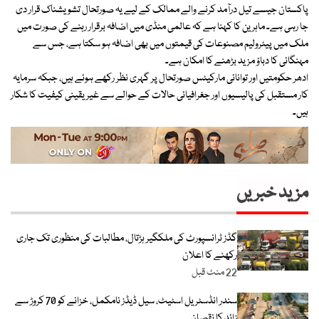
پاکستان جیسے تیل درآمد کرنے والے ممالک کے لیے یہ صورتحال تشویشناک قرار دی
جا رہی ہے۔ ماہرین کا کہنا ہے کہ عالمی منڈی میں اضافہ برقرار رہنے کی صورت میں
ملک میں پیٹرولیم مصنوعات کی قیمتوں میں بھی اضافہ ہو سکتا ہے، جس سے
مہنگائی کا دباؤ مزید بڑھنے کا امکان ہے۔
ادھر حکومتیں اور توانائی مارکیٹس صورتحال پر گہری نظر رکھے ہوئے ہیں، جبکہ سرمایہ
کار مستقبل کی پالیسیوں اور جغرافیائی حالات کے حوالے سے غیر یقینی کیفیت کا شکار
ہیں۔
مزید خبریں
گڈز ٹرانسپورٹ کی ملکگیر ہڑتال، مطالبات کی منظوری تک جاری
رکھنے کا اعلان
22 منٹ قبل
سندر انڈسٹریل اسٹیٹ، سیل ڈیڈز نامکمل، خزانے کو 70 کروڑ سے
زائد کا نقصان