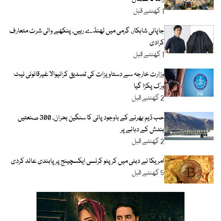
1 گھنٹے قبل
جاپانی شاہکار، گرمی میں ٹھنڈے رہیں، پنکھے والی شرٹ متعارف
کرادی
1 گھنٹے قبل
وزارت خارجہ سے دستاویزات کی تصدیق کرانیوالا غیرقانونی نیٹ
ورک پکڑا گیا
2 گھنٹے قبل
حب ڈیم بھرنے کے باوجود پانی کا سنگین بحران، 300 صنعتیں
بندش کے دہانے پر
2 گھنٹے قبل
امریکا نے دبئی میں کرپٹو کرنسی ایکسچینج پر پابندی عائد کردی
5 گھنٹے قبل