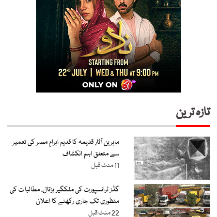
تازہ ترین
ماہرین آثار قدیمہ کا قدیم اہرامِ مصر کی تعمیر
سے متعلق اہم انکشاف
11 منٹ قبل
گڈز ٹرانسپورٹ کی ملکگیر ہڑتال، مطالبات کی
منظوری تک جاری رکھنے کا اعلان
22 منٹ قبل