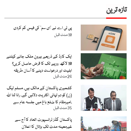
تازہ ترین
پی ٹی اے نے ’ای سم‘ کی فیس کم کردی
10 منٹ قبل
ایک کارڈ کے ذریعے بیرونِ ملک جانے کیلئے
10 لاکھ روپے تک کا قرض حاصل کریں؟
اہلیت اور درخواست دینے کا آسان طریقہ
26 منٹ قبل
جانیے
کشمیری پاکستان کے مالک ہیں، مسلم لیگ
(ن) کو دو تہائی اکثریت دلائیں گے، رانا ثنا اللہ
،امیرمقام کا ضلع باغ میں جلسہ عام سے
35 منٹ قبل
خطاب
پاکستان گڈز ٹرانسپورٹ اتحاد کا آج سے
غیرمعینہ مدت تک ہڑتال کا اعلان