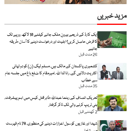
مزید خبریں
ایک کارڈ کے ذریعے بیرونِ ملک جانے کیلئے 10 لاکھ روپے تک
کا قرض حاصل کریں؟ اہلیت اور درخواست دینے کا آسان طریقہ
جانیے
26 منٹ قبل
کشمیری پاکستان کے مالک ہیں، مسلم لیگ (ن) کو دو تہائی
اکثریت دلائیں گے، رانا ثنا اللہ ،امیرمقام کا ضلع باغ میں جلسہ عام
سے خطاب
35 منٹ قبل
تحریک انصاف کے رہنما عبداللہ طاہر قتل کیس میں اہم پیشرفت،
ہنی ٹریپ کرنے والی ٹک ٹاکر گرفتار
2 گھنٹے قبل
شہدا اور غازیوں کو سول اعزازات دینے کی منظوری، 78 نام فہرست
میں شامل