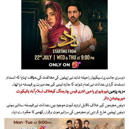
دوسری جانب پراسیکیوٹر راحیلہ شاہد نے اپیلوں کی مخالفت کی۔مؤقف اپنایا کہ انسدادِ
دہشت گردی عدالت نے تمام شواہد کا جائزہ لینے کے بعد میرٹ پر فیصلہ دیا تھا۔
مزید پڑھیں:
نیو بلیو ایریا میں انٹری فیس چارجنگ کیخلاف اسلام آباد ہائیکورٹ
میںپٹیشن دائر
دونوں مجرموں کے خلاف ناقابلِ تردید ثبوت موجود ہیں۔عدالت نے فیصلہ سناتے ہوئے
دونوں اپیلیں خارج کر دیں اور مجرموں کی سزائے موت برقرار رکھنے کا حکم دے دیا۔