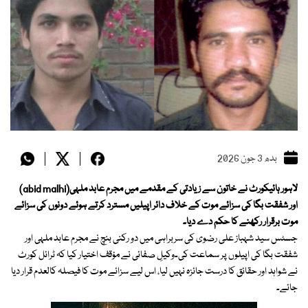
بدھ 3 جون 2026
لاہور ہائیکورٹ نے خاتون سے زیادتی کے مقدمے میں مجرم عابد ملہی(abid malhi)
اور شفقت بگا کی سزائے موت کے خلاف دائر اپیلیں مسترد کرتے ہوئے دونوں کی سزائے
موت برقرار رکھنے کا حکم دے دیا۔
جسٹس سید شہباز علی رضوی کی سربراہی میں دو رکنی بنچ نے مجرم عابد ملہی اور
شفقت بگا کی اپیلوں پر سماعت کی۔وکیلِ صفائی نے مؤقف اختیار کیا کہ ٹرائل کورٹ
نے شواہد اور حقائق کا درست جائزہ نہیں لیا، اس لیے سزائے موت کا فیصلہ کالعدم قرار دیا
جائے۔