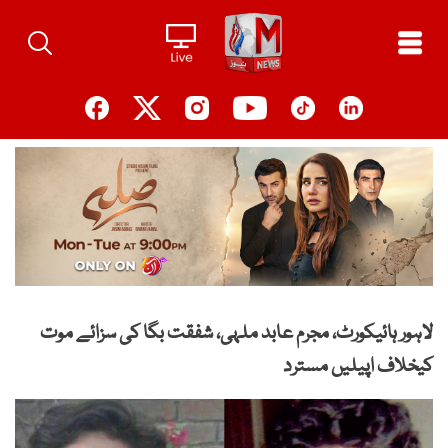
Ski
t
conten
لاہور ہائیکورٹ، مجرم عابد ملہی، شفقت بگا کی سزائے موت
کیخلاف اپیلیں مسترد