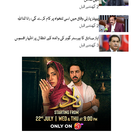
2 گھنٹے قبل
پیپلز پارٹی وفاق میں اسی تنخواہ پر کام کرے گی: رانا ثنااللہ
2 گھنٹے قبل
ایاز صادق کا بیرسٹر گوہر کی والدہ کے انتقال پر اظہارِ افسوس
3 گھنٹے قبل