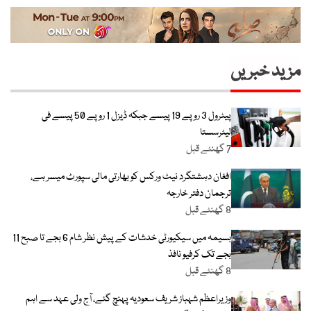
مزید خبریں
پیٹرول 3 روپے 19 پیسے جبکہ ڈیزل 1 روپے 50 پیسے فی
لیٹرسستا
7 گھنٹے قبل
افغان دہشتگرد نیٹ ورکس کو بھارتی مالی سپورٹ میسر ہے،
ترجمان دفتر خارجہ
8 گھنٹے قبل
بسیمہ میں سیکیورٹی خدشات کے پیش نظر شام 6 بجے تا صبح 11
بجے تک کرفیو نافذ
8 گھنٹے قبل
وزیراعظم شہباز شریف سعودیہ پہنچ گئے، آج ولی عہد سے اہم