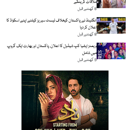
ملاقات کرینگے
8 گھنٹے قبل
انگلینڈ نے پاکستان کیخلاف ٹیسٹ سیریز کیلئے اپنے اسکواڈ کا
اعلان کر دیا
8 گھنٹے قبل
ویمنز ایشیا کپ شیڈول کا اعلان، پاکستان اور بھارت ایک گروپ
میں شامل
9 گھنٹے قبل