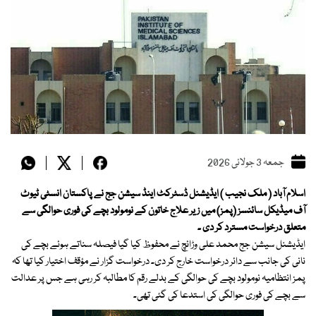
جمعہ 3 جولائی 2026
اسلام آباد ( ملک نجیب ) ایڈیشنل ڈسٹرکٹ اینڈ سیشن جج نے پاکستان انسٹی ٹیوٹ
آف میڈیکل سائنسز (پمز) میں زیر علاج خاتون کے نومولود بچے کی فوری حوالگی سے
متعلق درخواست مسترد کر دی ۔
ایڈیشنل سیشن جج محمد علی وڑائچ نے محفوظ کیا گیا فیصلہ سناتے ہوئے بچے کی
نانی کی جانب سے دائر درخواست خارج کر دی۔ درخواست گزار نے مؤقف اختیار کیا تھا کہ
پمز انتظامیہ نومولود بچے کی حوالگی کے بدلے رقم کا مطالبہ کر رہی ہے جس پر عدالت
سے بچے کی فوری حوالگی کی استدعا کی گئی تھی۔