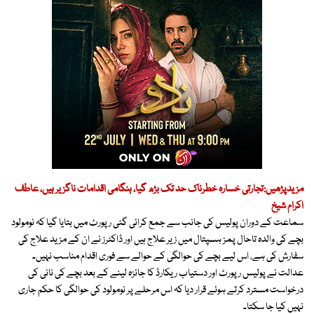
مزیدپڑھیں:تجارتی خسارہ خطرناک حد تک بڑھ گیا، ہنگامی اقدامات ناگزیر ہیں، عاطف
اکرام شیخ
سماعت کے دوران پولیس کی جانب سے جمع کرائی گئی رپورٹ میں بتایا گیا کہ نومولود
بچے کی والدہ تاحال پمز ہسپتال میں زیر علاج ہیں اور ڈاکٹرز نے ان کے مزید علاج کی
سفارش کی ہے، اس لیے بچے کی حوالگی کے حوالے سے فوری اقدام مناسب نہیں۔
عدالت نے پولیس رپورٹ اور دستیاب ریکارڈ کا جائزہ لینے کے بعد بچے کی نانی کی
درخواست مسترد کرتے ہوئے قرار دیا کہ اس مرحلے پر نومولود کی حوالگی کا حکم جاری
نہیں کیا جا سکتا۔