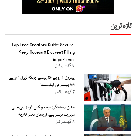
تازہ ترین
Top Free Creators Guide: Secure,
Sexy Access & Discreet Billing
Experience
5 گھنٹے قبل
پیٹرول 3 روپے 19 پیسے جبکہ ڈیزل 1 روپے
50 پیسے فی لیٹرسستا
7 گھنٹے قبل
افغان دہشتگرد نیٹ ورکس کو بھارتی مالی
سپورٹ میسر ہے، ترجمان دفتر خارجہ
8 گھنٹے قبل