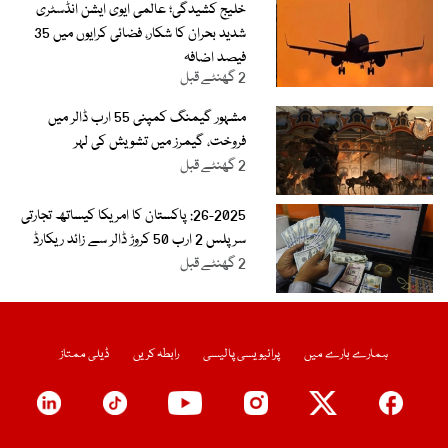
خلیج کشیدگی؛ عالمی ایوی ایشن انڈسٹری
شدید بحران کا شکار، فضائی کرایوں میں 35
فیصد اضافہ
2 گھنٹے قبل
مشہور گیمنگ کمپنی 55 ارب ڈالر میں
فروخت، گیمرز میں تشویش کی لہر
2 گھنٹے قبل
26-2025: پاکستان کا امریکا کیساتھ تجارتی
سرپلس 2 ارب 50 کروڑ ڈالر سے زائد ریکارڈ
2 گھنٹے قبل
ہمارے بارے میں
پرائیویسی پالیسی
رابطہ کریں
ڈیلی ممتاز