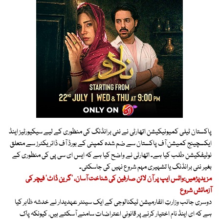
پاکستان ٹیلی کمیونیکیشن اتھارٹی نے نئی برانڈنگ کی منظوری کے لیے سیکیورٹیز اینڈ
ایکسچینج کمیشن آف پاکستان سے ضم شدہ کمپنی کے بورڈ آف ڈائریکٹرز سے متعلق
نوٹیفکیشن طلب کیا ہے۔ اتھارٹی نے واضح کیا ہے کہ ایس ای سی پی کی منظوری کے
بغیر نئی برانڈنگ یا تشہیری مہم شروع نہیں کی جاسکتی۔
مزیدپڑھیں:واٹس ایپ پر آن لائن صارفین کی شناخت آسان، ’گرین ڈاٹ‘ فیچر کی
آزمائش شروع
دوسری جانب وزارتِ انفارمیشن ٹیکنالوجی کے ایک سینئر عہدیدار نے خدشہ ظاہر کیا
ہے کہ ای اینڈ نام اختیار کرنے پر قانونی اعتراضات سامنے آسکتے ہیں، کیونکہ پاک