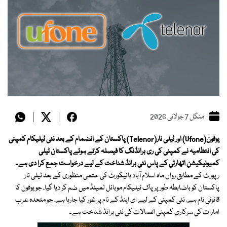
منگل 7 جولائی 2026
یوفون(Ufone) اور ٹیلی نار(Telenor) پاکستان کے انضمام کے بعد نئی ٹیلیکام کمپنی
کی انتظامیہ نے کمپنی کی ری برانڈنگ کا فیصلہ کرتے ہوئے پاکستان ٹیلی
کمیونیکیشن اتھارٹی کے پاس نئی برانڈ شناخت کے لیے درخواست جمع کرا دی ہے۔
رپورٹ کے مطابق رواں ماہ اسلام آباد ہائیکورٹ کی حتمی منظوری کے بعد ٹیلی نار
پاکستان کو باضابطہ طور پر پاک ٹیلیکام موبائل لمیٹڈ میں ضم کر دیا گیا، جو یوفون کا
قانونی نام ہے، نئی کمپنی کے لیے ای اینڈ کے نام پر غور کیا جارہا ہے، جو متحدہ عرب
امارات کی سرکاری کمپنی اتصالات کی نئی برانڈ شناخت ہے۔