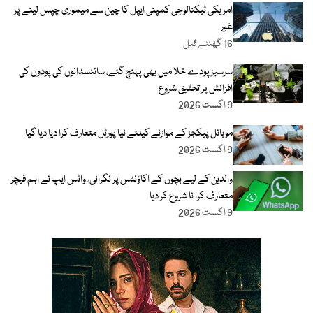
امریکی ٹیکنالوجی کمپنی ایپل کا چین سے میموری چپس لینے پر
غور
16 گھنٹے قبل
سرسبزپودے خلا میں بھی پہنچ گئے، سائنسدانوں کی پودوں کی
افزائش پر تحقیق شروع
9 اگست 2026
موبائل پیکجز کے موازنے کیلئے نیا پورٹل متعارف کرا دیا دیا گیا
9 اگست 2026
والدین کے لیے بچوں کے اکاؤنٹس پر نگرانی، واٹس ایپ نے اہم فیچر
متعارف کرا نا شروع کر دیا
9 اگست 2026