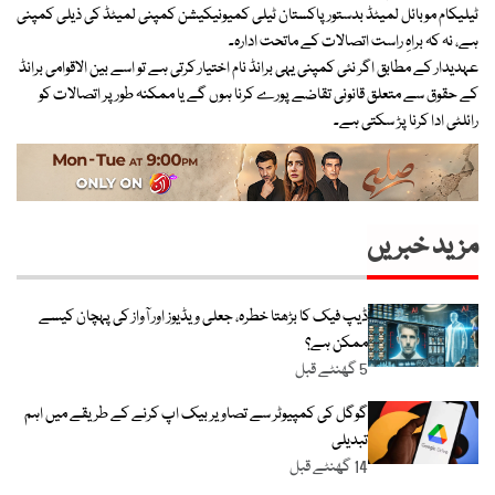
ٹیلیکام موبائل لمیٹڈ بدستور پاکستان ٹیلی کمیونیکیشن کمپنی لمیٹڈ کی ذیلی کمپنی
ہے، نہ کہ براہِ راست اتصالات کے ماتحت ادارہ۔
عہدیدار کے مطابق اگر نئی کمپنی یہی برانڈ نام اختیار کرتی ہے تو اسے بین الاقوامی برانڈ
کے حقوق سے متعلق قانونی تقاضے پورے کرنا ہوں گے یا ممکنہ طور پر اتصالات کو
رائلٹی ادا کرنا پڑ سکتی ہے۔
مزید خبریں
ڈیپ فیک کا بڑھتا خطرہ، جعلی ویڈیوز اور آواز کی پہچان کیسے
ممکن ہے؟
5 گھنٹے قبل
گوگل کی کمپیوٹر سے تصاویر بیک اپ کرنے کے طریقے میں اہم
تبدیلی
14 گھنٹے قبل