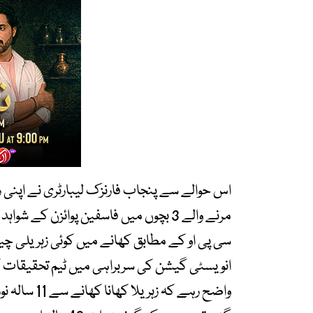
اس حوالے سے پنجاب فارنزک لیبارٹری نے اپنی ر
مرنے والے 3 بچوں میں فاسفین پوائزن کے شواہد ملے ہیں۔
سی پی او کے مطابق کھانے میں کوئی زہریلی چیز 
انویسٹی گیشن کی سربراہی میں ٹیم تحقیقات 