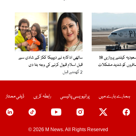
پی آئی اے کی سعودیہ کیلئے پروازیں 18
ساتھی اداکارہ نے دیپیکا ککڑ کے شادی سے
افروں کو شدید مشکلات
قبل اسلام قبول کرنے کی وجہ بتا دی
2 گھنٹے قبل
ہمارے بارے میں
پرائیویسی پالیسی
رابطہ کریں
ڈیلی ممتاز
© 2026 M News. All Rights Reserved