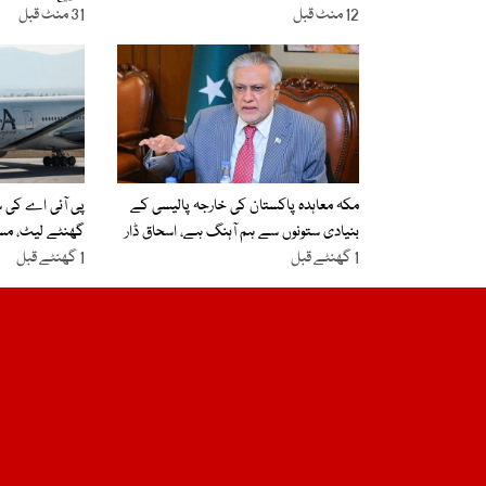
12 منٹ قبل
31 منٹ قبل
مکہ معاہدہ پاکستان کی خارجہ پالیسی کے
بنیادی ستونوں سے ہم آہنگ ہے، اسحاق ڈار
گھنٹے لیٹ، مس
1 گھنٹے قبل
1 گھنٹے قبل