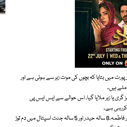
پورٹ میں بتایا کہ بچوں کی موت زہر سے ہوئی ہے اور
گری یا زہر ملایا گیا، اس حوالے سے ایس ایس پی
کررہی ہے۔
واضح رہے کہ زہریلا کھانا کھانے سے 11 سالہ نور فاطمہ،8 سالہ حیدر اور 5 سالہ جنت اسپتال میں دم توڑ