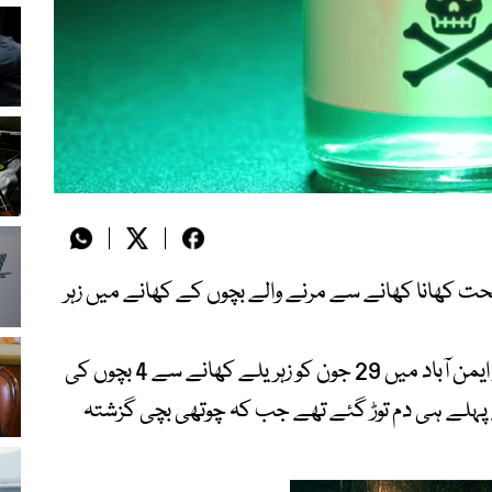
حت کھانا کھانے سے مرنے والے بچوں کے کھانے میں زہر
نجی ٹی وی کےمطابق گوجرانوالہ کے علاقے موڑ ایمن آباد میں 29 جون کو زہریلے کھانے سے 4 بچوں کی
اب ہوگئی تھی جس کے باعث 3 بچے پہلے ہی دم توڑ گئے تھے جب کہ چوتھی بچی گزشتہ