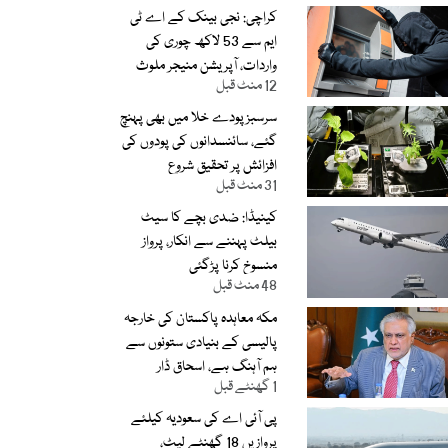
کراچی: نجی بینک کے اے ٹی
ایم سے 53 لاکھ چوری کی
واردات، آپریشن منیجر ملوث
12 منٹ قبل
نکلا
سرسبزپودے خلا میں بھی پہنچ
گئے، سائنسدانوں کی پودوں کی
افزائش پر تحقیق شروع
31 منٹ قبل
کینیڈا: ضدی بچے کا سیٹ
بیلٹ پہننے سے انکار، پرواز
منسوخ کرنا پڑگئی
48 منٹ قبل
مکہ معاہدہ پاکستان کی خارجہ
پالیسی کے بنیادی ستونوں سے
ہم آہنگ ہے، اسحاق ڈار
1 گھنٹے قبل
پی آئی اے کی سعودیہ کیلئے
پروازیں 18 گھنٹے لیٹ،