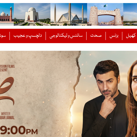
کھیل
بزنس
صحت
سائنس و ٹیکنالوجی
دلچسپ و عجیب
سوش