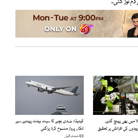
 میں بھی پہنچ گئے،
کینیڈا: ضدی بچے کا سیٹ بیلٹ پہننے سے
ودوں کی افزائش پر تحقیق
انکار، پرواز منسوخ کرنا پڑگئی
48 منٹ قبل