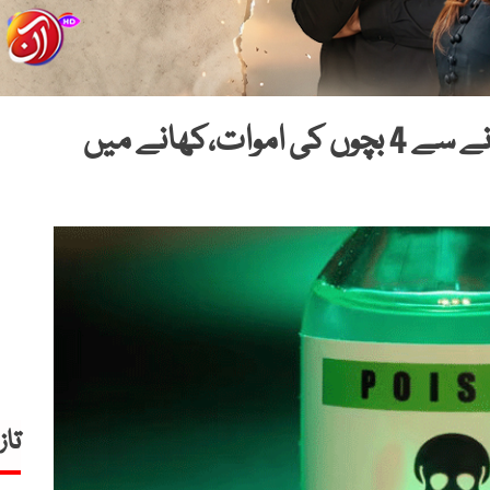
گوجرانوالہ: مضرصحت کھانا کھانے سے 4 بچوں کی اموات،کھانے میں
تاز