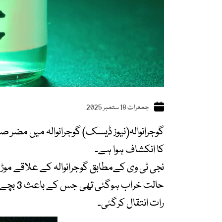
جمعرات 18 ستمبر 2025
گوجرانوالہ(نیوز ڈیسک) گوجرانوالہ میں مضر ص
کا انکشاف ہوا ہے۔
حالت خر
رات انتقال کرگئی۔