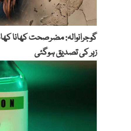
زہر کی تصدیق ہوگئی