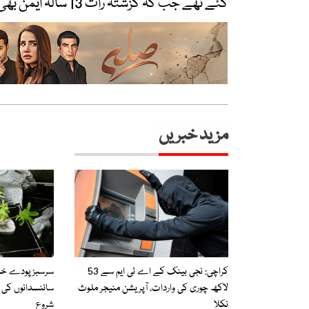
گئے تھے جب کہ گزشتہ رات 13 سالہ ایمن بھی دم توڑ گئی۔
مزید خبریں
کراچی: نجی بینک کے اے ٹی ایم سے 53
سرسبزپودے خلا
لاکھ چوری کی واردات، آپریشن منیجر ملوث
سائنسدانوں کی پ
نکلا
شروع