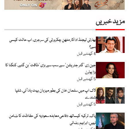
مزید خبریں
بھارتی لیجنڈ اداکار متھن چکرورتی کی سرجری، اب حالت کیسی
ہے؟
4 گھنٹے قبل
جین زی ’گٹر جنریشن‘ سے سب سے بڑی ’طاقت‘ بن گئے، کنگنا کا
بڑا یوٹرن
5 گھنٹے قبل
لاک اپ میں سلمان خان کی بطور میزبان بہت یاد آئی، شلپا
شندے
5 گھنٹے قبل
پاک، ترکیہ کیساتھ دفاعی معاہدہ سعودیہ کی حفاظت کا ضامن
نہیں: ابراہیم رضائی