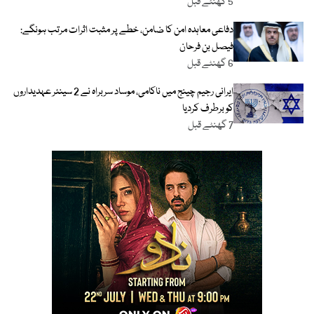
5 گھنٹے قبل
دفاعی معاہدہ امن کا ضامن، خطے پر مثبت اثرات مرتب ہونگے:
فیصل بن فرحان
6 گھنٹے قبل
ایرانی رجیم چینج میں ناکامی، موساد سربراہ نے 2 سینئر عہدیداروں
کو برطرف کردیا
7 گھنٹے قبل