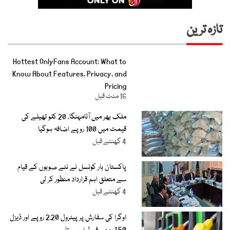
تازہ ترین
Hottest OnlyFans Account: What to
Know About Features, Privacy, and
Pricing
16 منٹ قبل
ملک بھر میں آٹامہنگا، 20 کلو تھیلے کی
قیمت میں 100 روپے اضافہ ہوگیا
4 گھنٹے قبل
پاکستان بار کونسل نے نئے صوبوں کے قیام
سے متعلق اہم قرارداد منظور کر لی
4 گھنٹے قبل
اوگرا کی سفارش پر پیٹرول 2.20 روپے اور ڈیزل