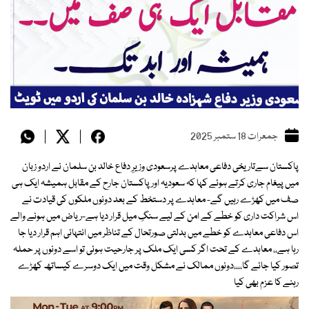
جمعرات 18 ستمبر 2025
پاکستان سےتاریخی دفاعی معاہدے پرسعودی وزیرِ دفاع خالد بن سلمان نے اردو زبان
میں پیغام جاری کرتے ہوئے کہا کہ سعودیہ اور پاکستان جارح کے مقابل ہمیشہ ایک ہی
صف میں کھڑے رہیں گے- معاہدے پر دستخط کے بعد دونوں ملکوں کی قیادت نے
اس شراکت داری کو خطے کے امن کے لیے سنگِ میل قرار دیا ہے-ریاض میں ہونے والے
اس دفاعی معاہدے کو خطے میں بدلتی صورتحال کے تناظر میں انتہائی اہم قرار دیا جا
رہا ہے،، معاہدے کے تحت اگر کسی ایک ملک پر جارحیت ہوئی تو اسے دونوں پر حملہ
تصور کیا جائے گا،،،،دونوں ممالک نے مشکل وقت میں ایک دوسرے کیساتھ کھڑے
رہنے کا عزم بھی کیا