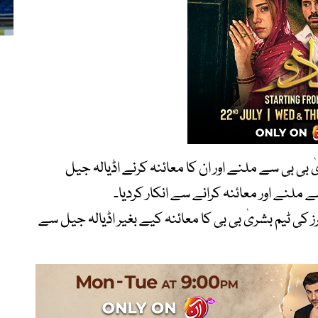
بی بی سے ملنے اور ان کا معائنہ کرنے اڈیالہ جیل
ے ملنے اور معائنہ کرانے سے انکار کردیا۔
ر پمز اسپتال کی 4 رکنی ڈاکٹرز کی ٹیم بشریٰ بی بی کا معائنہ کیے بغیر اڈیالہ جیل سے