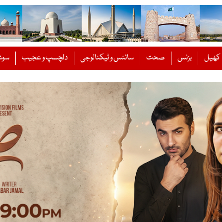
کھیل
بزنس
صحت
سائنس و ٹیکنالوجی
دلچسپ و عجیب
سوش