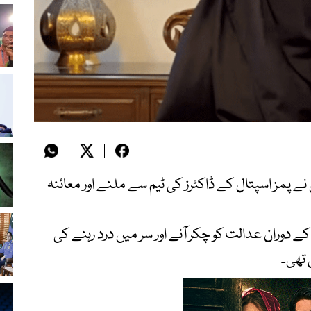
ی نے پمز اسپتال کے ڈاکٹرز کی ٹیم سے ملنے اور معائنہ
ے دوران عدالت کو چکر آنے اور سر میں درد رہنے کی
 تھی۔