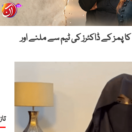
ا پمز کے ڈاکٹرز کی ٹیم سے ملنے اور
تاز