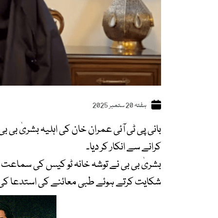
ہفتہ 20 ستمبر 2025
بانی پی ٹی آئی عمران خان کی اہلیہ بشریٰ بی ب
کرانے سے انکار کر دیا۔
بشریٰ بی بی نے توشہ خانہ ٹو کیس کی سماعت ک
شکایت کرتے ہوئے طبی معائنے کی استدعا کی