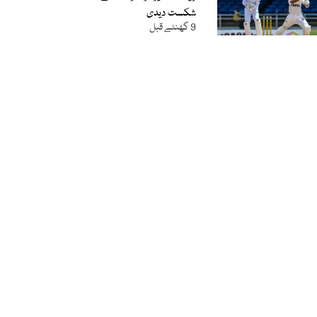
شکست دیدی
9 گھنٹے قبل