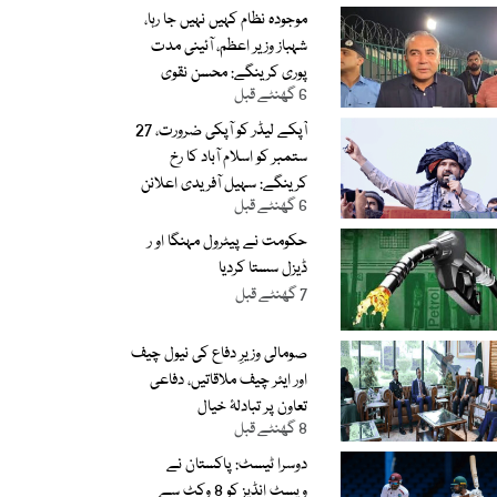
موجودہ نظام کہیں نہیں جا رہا،
شہباز وزیر اعظم، آئینی مدت
پوری کرینگے: محسن نقوی
6 گھنٹے قبل
آپکے لیڈر کو آپکی ضرورت، 27
ستمبر کو اسلام آباد کا رخ
کرینگے: سہیل آفریدی اعلانن
6 گھنٹے قبل
حکومت نے پیٹرول مہنگا او ر
ڈیزل سستا کردیا
7 گھنٹے قبل
صومالی وزیرِ دفاع کی نیول چیف
اور ایئر چیف ملاقاتیں، دفاعی
تعاون پر تبادلۂ خیال
8 گھنٹے قبل
دوسرا ٹیسٹ: پاکستان نے
ویسٹ انڈیز کو 8 وکٹ سے