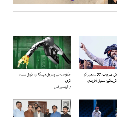
آپکے لیڈر کو آپکی ضرورت، 27 ستمبر کو
حکومت نے پیٹرول مہنگا او ر ڈیزل سستا
خ کرینگے: سہیل آفریدی
کردیا
7 گھنٹے قبل