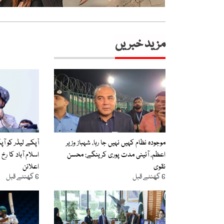
مزید خبریں
موجودہ نظام کہیں نہیں جا رہا، شہباز وزیر
اعظم، آئینی مدت پوری کرینگے: محسن
اسلام آباد کا ر
نقوی
اعلانن
6 گھنٹے قبل
6 گھنٹے قبل