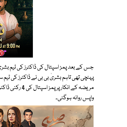
جس کے بعد پمز اسپتال کی ڈاکٹرز کی ٹیم بشریٰ 
پہنچی تھی تاہم بشریٰ بی بی نے ڈاکٹرز کی ٹیم س
مریضہ کے انکار پ
واپس روانہ ہوگئی۔