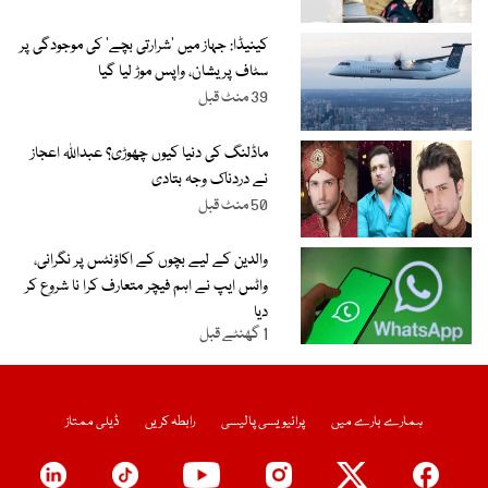
کینیڈا: جہاز میں ’شرارتی بچے‘ کی موجودگی پر
سٹاف پریشان، واپس موڑ لیا گیا
39 منٹ قبل
ماڈلنگ کی دنیا کیوں چھوڑی؟ عبداللہ اعجاز
نے دردناک وجہ بتادی
50 منٹ قبل
والدین کے لیے بچوں کے اکاؤنٹس پر نگرانی،
واٹس ایپ نے اہم فیچر متعارف کرا نا شروع کر
دیا
1 گھنٹے قبل
ہمارے بارے میں
پرائیویسی پالیسی
رابطہ کریں
ڈیلی ممتاز