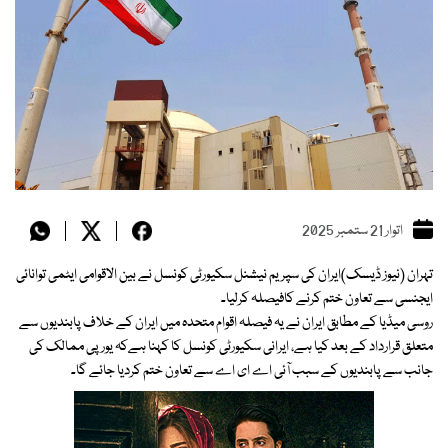
اتوار 21 ستمبر 2025
تہران (نیوز ڈیسک)ایران کی سپریم نیشنل سکیورٹی کونسل نے بین الاقوامی ایٹمی توانائی
ایجنسی سے تعاون ختم کرنے کافیصلہ کرلیا۔
روسی میڈیا کے مطابق ایران نے یہ فیصلہ اقوام متحدہ میں ایران کے خلاف پابندیوں سے
متعلق قرارداد کے بعد کیا ہے، ایرانی سکیورٹی کونسل کا کہنا ہےکہ یورپی ممالک کی
جانب سے پابندیوں کے سبب آئی اے ای اے سے تعاون ختم کردیا جائے گا۔