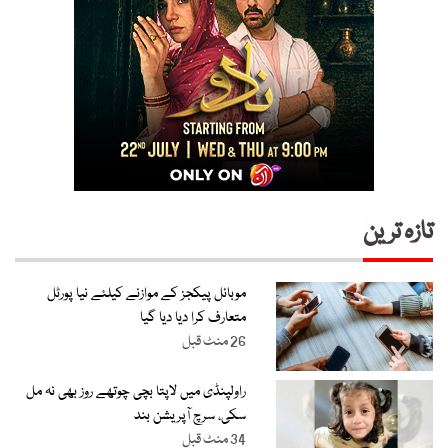
تازہ ترین
موبائل پیکجز کے موازنے کیلئے نیا پورٹل
متعارف کرا دیا دیا گیا
26 منٹ قبل
راولپنڈی میں لاپتا بچی چوتھے روز بھی نہ مل
سکی، سرچ آپریشن بند
34 منٹ قبل