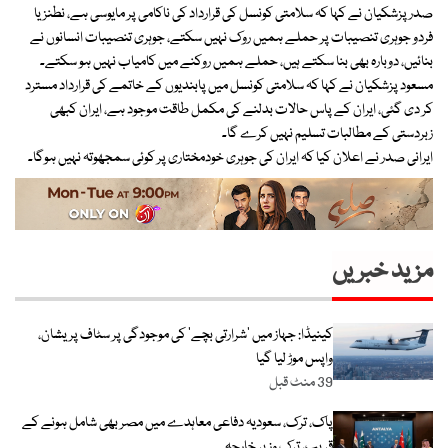
صدر پزشکیان نے کہا کہ سلامتی کونسل کی قرارداد کی ناکامی پر مایوسی ہے، نطنز یا
فردو جوہری تنصیبات پر حملے ہمیں روک نہیں سکتے، جوہری تنصیبات انسانوں نے
بنائیں، دوبارہ بھی بنا سکتے ہیں، حملے ہمیں روکنے میں کامیاب نہیں ہو سکتے۔
مسعود پزشکیان نے کہا کہ سلامتی کونسل میں پابندیوں کے خاتمے کی قرارداد مسترد
کر دی گئی، ایران کے پاس حالات بدلنے کی مکمل طاقت موجود ہے، ایران کبھی
زبردستی کے مطالبات تسلیم نہیں کرے گا۔
ایرانی صدر نے اعلان کیا کہ ایران کی جوہری خودمختاری پر کوئی سمجھوتہ نہیں ہوگا۔
مزید خبریں
کینیڈا: جہاز میں ’شرارتی بچے‘ کی موجودگی پر سٹاف پریشان،
واپس موڑ لیا گیا
39 منٹ قبل
پاک، ترک، سعودیہ دفاعی معاہدے میں مصر بھی شامل ہونے کے
قریب، ترک وزیر خارجہ