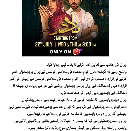
ایران کی جانب سے تعاون ختم کرنےکا وقت نہیں بتایا گیا۔
واضح رہے کہ گزشتہ دنوں اقوام متحدہ کی سلامتی کونسل نے ایران پر پابندیاں ختم
کرنے کی قرارداد مسترد کر دی تھی، اقوام متحدہ کی سلامتی کونسل میں پیش کی گئی
قرارداد میں 4 ممالک نے ایران پر نئی پابندیاں روکنے کے حق میں ووٹ دیا جبکہ 9
ممالک نے پابندیوں میں نرمی کی مخالفت کی۔
ایران دوبارہ پابندیوں کا مقابلہ کرنے کی صلاحیت رکھتا ہے: صدر پزشکیان
ادھر ایرانی صدر پزشکیان نے کہا ہے کہ ایران حد سے بڑھے مطالبات کے سامنے نہیں
جھکے گا، ایران دوبارہ پابندیوں کا مقابلہ کرنے کی صلاحیت رکھتا ہے۔
ایرانی صدر پزشکیان نے کہا کہ ہمارے خیالات راستے بناتے اور کامیابی لاتے ہیں،
پابندیاں راستہ روک سکتی ہیں لیکن ہماری سوچ رکاوٹ توڑ سکتی ہے۔