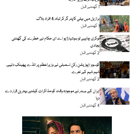
1 گھنٹے قبل
برازیل میں ہیلی کاپٹر گر کر تباہ، 4 افراد ہلاک
1 گھنٹے قبل
نوکری چاہیے تو ہوشیار! یو اے ای حکام نے خطرے کی گھنٹی
بجادی
2 گھنٹے قبل
کوسوو :اپوزیشن رکن اسمبلی نے وزیراعظم پر انڈے پھینک دئیے،
شیم شیم کے نعرے
2 گھنٹے قبل
ایران کے صدر نے موجودہ وقت کو مذاکرات کیلئے بہترین قرار دے
دیا
4 گھنٹے قبل