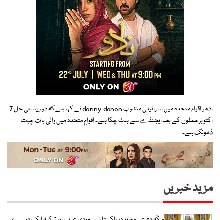
ادھر اقوام متحدہ میں اسرائیلی مندوب danny danon نے کہا ہے کہ دو ریاستی حل 7
اکتوبرحملوں کے بعد ایجنڈے سے ہٹ چکا ہے۔ اقوامِ متحدہ میں والی بات چیت
ڈھونگ ہے۔
مزید خبریں
مکّہ دفاعی معاہدہ: پاکستان، سعودی عرب اور ترکیہ ایک دوسرے