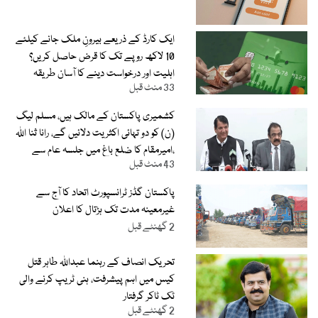
ایک کارڈ کے ذریعے بیرونِ ملک جانے کیلئے
10 لاکھ روپے تک کا قرض حاصل کریں؟
اہلیت اور درخواست دینے کا آسان طریقہ
33 منٹ قبل
جانیے
کشمیری پاکستان کے مالک ہیں، مسلم لیگ
(ن) کو دو تہائی اکثریت دلائیں گے، رانا ثنا اللہ
،امیرمقام کا ضلع باغ میں جلسہ عام سے
43 منٹ قبل
خطاب
پاکستان گڈز ٹرانسپورٹ اتحاد کا آج سے
غیرمعینہ مدت تک ہڑتال کا اعلان
2 گھنٹے قبل
تحریک انصاف کے رہنما عبداللہ طاہر قتل
کیس میں اہم پیشرفت، ہنی ٹریپ کرنے والی
ٹک ٹاکر گرفتار
2 گھنٹے قبل