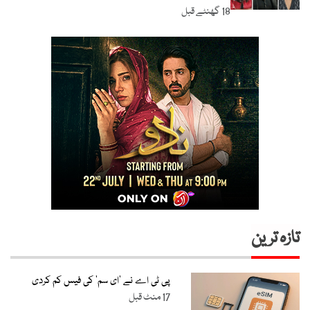
18 گھنٹے قبل
تازہ ترین
پی ٹی اے نے ’ای سم‘ کی فیس کم کردی
17 منٹ قبل