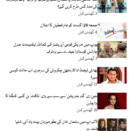
کی مدد کس طرح کریں گے؟
3 گھنٹے قبل
جمعہ 28 اگست کو عام تعطیل کا اعلان
4 گھنٹے قبل
یورپ میں امریکی فوجی آپریشنز کے کمانڈر لیفٹیننٹ جنرل
چارلس کوسٹانزا عہدے سے برطرف
7 گھنٹے قبل
بھارتی لیجنڈ اداکار متھن چکرورتی کی سرجری، اب حالت کیسی
ہے؟
17 گھنٹے قبل
جین زی ’گٹر جنریشن‘ سے سب سے بڑی ’طاقت‘ بن گئے، کنگنا کا
بڑا یوٹرن
18 گھنٹے قبل
لاک اپ میں سلمان خان کی بطور میزبان بہت یاد آئی، شلپا
شندے