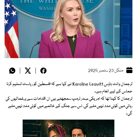
منگل 23 ستمبر 2025
ترجمان وائٹ ہاؤس Karoline Leavitt نے کہا ہے کہ فلسطین کو ریاست تسلیم کرنا
حماس کے لیے انعام ہے۔
ترجمان کا کہنا تھا کہ امریکی صدر ٹرمپ سمجھتے ہیں ان اقدامات سے یرغمالیوں کی
رہائی میں کوئی مدد نہیں ملے گی، اس سے جنگ کے خاتمے میں کوئی مدد نہیں ملے
گی۔