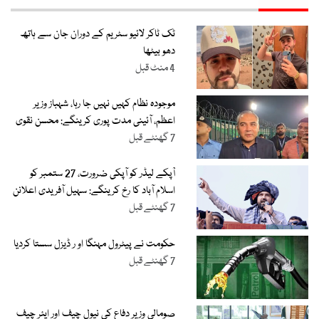
ٹک ٹاکر لائیو سٹریم کے دوران جان سے ہاتھ
دھو بیٹھا
4 منٹ قبل
موجودہ نظام کہیں نہیں جا رہا، شہباز وزیر
اعظم، آئینی مدت پوری کرینگے: محسن نقوی
7 گھنٹے قبل
آپکے لیڈر کو آپکی ضرورت، 27 ستمبر کو
اسلام آباد کا رخ کرینگے: سہیل آفریدی اعلانن
7 گھنٹے قبل
حکومت نے پیٹرول مہنگا او ر ڈیزل سستا کردیا
7 گھنٹے قبل
صومالی وزیرِ دفاع کی نیول چیف اور ایئر چیف