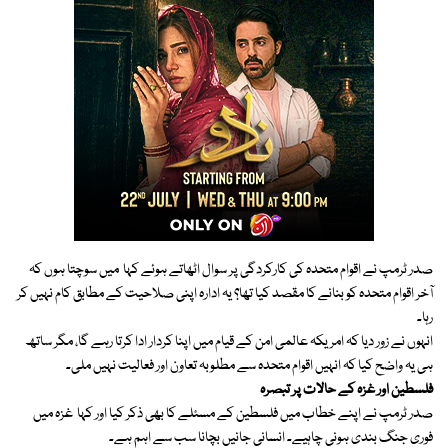
صدر ٹرمپ نے اقوام متحدہ کی کارکردگی پر سوال اٹھاتے ہوئے کہا میں سوچتا ہوں کہ
آخر اقوام متحدہ کو بنانے کا مقصد کیا تھا؟ یہ ادارہ اپنی صلاحیت کے مطابق کام نہیں کر
رہا۔
انہوں نے زور دیا کہ امریکہ عالمی امن کے قیام میں اپنا کردار ادا کرتا رہے گا، مگر ساتھ
ہی یہ واضح کیا کہ انہیں اقوام متحدہ سے مطلوبہ تعاون اور فعالیت نہیں ملی۔
فلسطین اور غزہ کے حالات پر تبصرہ
صدر ٹرمپ نے اپنے خطاب میں فلسطین کے مسئلے کا بھی ذکر کیا اور کہا غزہ میں
فوری جنگ بندی ہونی چاہیے۔ انسانی جانیں بچانا سب سے اہم ہے۔