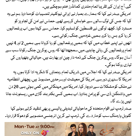
گے، آج ایران کے تقریبا تمام ملٹری کمانڈرز ختم ہوچکے ہیں۔
امریکی صدر نے کہا کہ ہمارے بمبار نے ایرانی نیوکلیئر تنصیبات کو مٹا دیا، ہم نے وہ
کیا کہ جس کی لوگ سالوں سے خواہش کررہے تھے، حماس نے امن کی تجاویز کو
مسترد کیا، کچھ لوگوں نے فلسطین کو تسلیم کیا، حماس سے کہتا ہوں اب یرغمالیوں
کر رہا کرو، بس رہا کرو، ہمیں غزہ میں جنگ رکوانی ہے۔
انھوں نے اپنے خطاب میں کہا کہ ہمیں یرغمالیوں کو رہا کروانا ہے، ہمیں 2 اور 4 نہیں
تمام یرغمالیوں کی رہائی چاہئے، میں سمجھتا تھا کہ روس، یوکرین جنگ رکوانا سب سے
آسان ہوگا۔ روس یوکرین جنگ کے ذمہ دار چین اور بھارت ہیں، حیاتیاتی ہتھیاروں کی
تیاری روکنا ہوگی۔
امریکی صدر نے کہا کہ اجلاس میں شریک تمام رہنماؤں کا شکریہ ادا کرتا ہوں، یہ
امریکا کا سنہری دور ہے، امریکا کی معیشت اورسرحدیں مضبوط ہیں، پچھلی انتظامیہ
نے ملک کو مشکلات سے دوچار کیا، امریکا میں مہنگائی میں کمی ہوئی ہے، 20 دن
میں واشنگٹن ڈی سی کو پرامن بنادیا، اب ہمیں کسی بکتر بند گاڑی میں ریسٹورنٹ جانا
نہیں پڑے گا۔
صدر ٹرمپ نے اقوام متحدہ کی ماحولیاتی تبدیلی پالیسی پربھی تنقید کرتے ہوئے کہا
گلوبل وارمنگ سب کو مار دے گی، ٹرمپ نے گرین انرجنسی منصوبے کو دھوکا قرار دیا۔