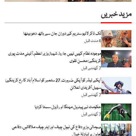
مزید خبریں
ٹک ٹاکر لائیو سٹریم کے دوران جان سے ہاتھ دھو بیٹھا
4 منٹ قبل
موجودہ نظام کہیں نہیں جا رہا، شہباز وزیر اعظم، آئینی مدت پوری
کرینگے: محسن نقوی
7 گھنٹے قبل
آپکے لیڈر کو آپکی ضرورت، 27 ستمبر کو اسلام آباد کا رخ کرینگے:
سہیل آفریدی اعلانن
7 گھنٹے قبل
حکومت نے پیٹرول مہنگا او ر ڈیزل سستا کردیا
7 گھنٹے قبل
صومالی وزیرِ دفاع کی نیول چیف اور ایئر چیف ملاقاتیں، دفاعی
تعاون پر تبادلۂ خیال