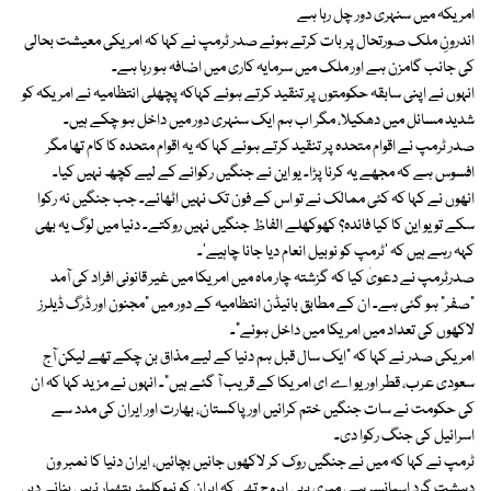
امریکہ میں سنہری دور چل رہا ہے
اندرونِ ملک صورتحال پر بات کرتے ہوئے صدر ٹرمپ نے کہا کہ امریکی معیشت بحالی
کی جانب گامزن ہے اور ملک میں سرمایہ کاری میں اضافہ ہو رہا ہے۔
انہوں نے اپنی سابقہ حکومتوں پر تنقید کرتے ہوئے کہاکہ پچھلی انتظامیہ نے امریکہ کو
شدید مسائل میں دھکیلا، مگر اب ہم ایک سنہری دور میں داخل ہو چکے ہیں۔
صدر ٹرمپ نے اقوام متحدہ پر تنقید کرتے ہوئے کہا کہ یہ اقوام متحدہ کا کام تھا مگر
افسوس ہے کہ مجھے یہ کرنا پڑا۔ یو این نے جنگیں رکوانے کے لیے کچھ نہیں کیا۔
انھوں نے کہا کہ کئی ممالک نے تو اس کے فون تک نہیں اٹھائے۔ جب جنگیں نہ رکوا
سکے تو یو این کا کیا فائدہ؟ کھوکھلے الفاظ جنگیں نہیں روکتے۔ دنیا میں لوگ یہ بھی
کہہ رہے ہیں کہ ’ٹرمپ کو نوبیل انعام دیا جانا چاہیے‘۔
صدرٹرمپ نے دعویٰ کیا کہ گزشتہ چار ماہ میں امریکا میں غیر قانونی افراد کی آمد
”صفر“ ہو گئی ہے۔ ان کے مطابق بائیڈن انتظامیہ کے دور میں ”مجنون اور ڈرگ ڈیلرز
لاکھوں کی تعداد میں امریکا میں داخل ہوئے“۔
امریکی صدر نے کہا کہ ”ایک سال قبل ہم دنیا کے لیے مذاق بن چکے تھے لیکن آج
سعودی عرب، قطر اور یو اے ای امریکا کے قریب آ گئے ہیں“۔ انہوں نے مزید کہا کہ ان
کی حکومت نے سات جنگیں ختم کرائیں اور پاکستان، بھارت اور ایران کی مدد سے
اسرائیل کی جنگ رکوا دی۔
ٹرمپ نے کہا کہ میں نے جنگیں روک کر لاکھوں جانیں بچائیں، ایران دنیا کا نمبر ون
دہشت گرد اسپانسر ہے، میری یہی اپروچ تھی کہ ایران کو نیوکلیئر ہتھیار نہیں بنانے دیں