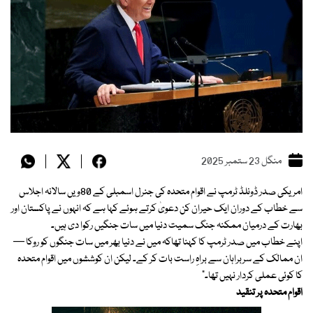
منگل 23 ستمبر 2025
امریکی صدر ڈونلڈ ٹرمپ نے اقوام متحدہ کی جنرل اسمبلی کے 80ویں سالانہ اجلاس
سے خطاب کے دوران ایک حیران کن دعویٰ کرتے ہوئے کہا ہے کہ انہوں نے پاکستان اور
بھارت کے درمیان ممکنہ جنگ سمیت دنیا میں سات جنگیں رکوا دی ہیں۔
اپنے خطاب میں صدر ٹرمپ کا کہنا تھاکہ میں نے دنیا بھر میں سات جنگوں کو روکا —
ان ممالک کے سربراہان سے براہِ راست بات کر کے۔ لیکن ان کوششوں میں اقوام متحدہ
کا کوئی عملی کردار نہیں تھا۔”
اقوام متحدہ پر تنقید