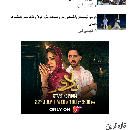
9 گھنٹے قبل
دوسرا ٹیسٹ: پاکستان نے ویسٹ انڈیز کو 8 وکٹ سے شکست
دیدی
9 گھنٹے قبل
تازہ ترین