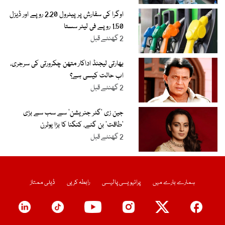
اوگرا کی سفارش پر پیٹرول 2.20 روپے اور ڈیزل
1.50 روپے فی لیٹر سستا
2 گھنٹے قبل
بھارتی لیجنڈ اداکار متھن چکرورتی کی سرجری،
اب حالت کیسی ہے؟
2 گھنٹے قبل
جین زی ’گٹر جنریشن‘ سے سب سے بڑی
’طاقت‘ بن گئے، کنگنا کا بڑا یوٹرن
2 گھنٹے قبل
ہمارے بارے میں
پرائیویسی پالیسی
رابطہ کریں
ڈیلی ممتاز