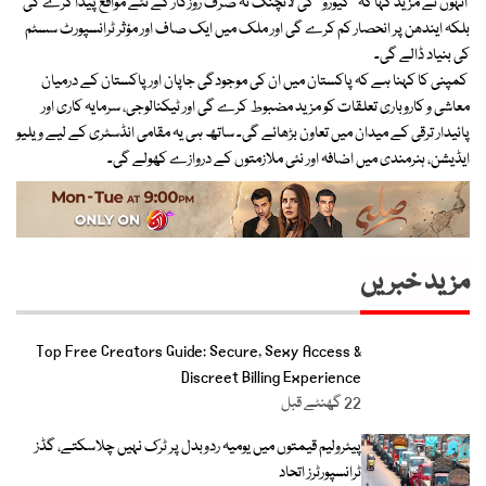
انہوں نے مزید کہا کہ ’’کیورو‘‘ کی لانچنگ نہ صرف روزگار کے نئے مواقع پیدا کرے گی
بلکہ ایندھن پر انحصار کم کرے گی اور ملک میں ایک صاف اور مؤثر ٹرانسپورٹ سسٹم
کی بنیاد ڈالے گی۔
کمپنی کا کہنا ہے کہ پاکستان میں ان کی موجودگی جاپان اور پاکستان کے درمیان
معاشی و کاروباری تعلقات کو مزید مضبوط کرے گی اور ٹیکنالوجی، سرمایہ کاری اور
پائیدار ترقی کے میدان میں تعاون بڑھائے گی۔ ساتھ ہی یہ مقامی انڈسٹری کے لیے ویلیو
ایڈیشن، ہنرمندی میں اضافہ اور نئی ملازمتوں کے دروازے کھولے گی۔
مزید خبریں
Top Free Creators Guide: Secure, Sexy Access &
Discreet Billing Experience
22 گھنٹے قبل
پیٹرولیم قیمتوں میں یومیہ ردوبدل پر ٹرک نہیں چلاسکتے، گڈز
ٹرانسپورٹرز اتحاد