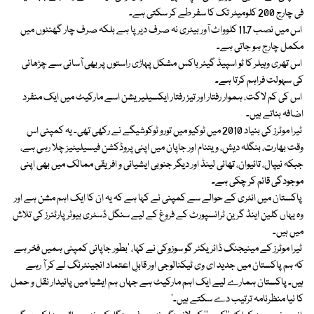
فی چارج 200 کلومیٹر تک کا سفر طے کر سکتی ہے۔
اس میں نصب 11.7 کلوواٹ آور بیٹری نہ صرف دیرپا ہے بلکہ صرف چار گھنٹوں میں
مکمل چارج ہو جاتی ہے۔
اس تھری وہیلر کا ٹو اسپیڈ گیئر باکس مشکل پہاڑی راستوں پر بھی آسانی سے چڑھائی
کی سہولت فراہم کرتا ہے۔
اس کی کم لاگت، ہموار رفتار اور تیز رفتار ایکسیلیریشن اسے مارکیٹ میں ایک منفرد
اضافہ بناتے ہیں۔
ٹيرا موٹرز کی بنیاد 2010 میں ٹوکیو میں تورو ٹوکوشیگے نے رکھی تھی۔ یہ کمپنی اس
وقت بھارت، بنگلہ دیش، ویتنام اور جاپان میں اپنی پروڈکشن فیسیلیٹیز چلا رہی ہے،
جبکہ نیپال، تائیوان، تھائی لینڈ اور دیگر جنوبی ایشیائی و افریقی ممالک میں بھی اپنی
موجودگی قائم کر چکی ہے۔
پاکستان میں انٹری کے حوالے سے کمپنی نے کہا ہے کہ یہ ان کا ایک اہم مشن ہے اور
وہ یہاں کلین اینڈ گرین ٹرانسپورٹ کے فروغ کے لیے سنگل ڈسٹری بیوٹر پارٹنرز کی تلاش
میں ہیں۔
ٹيرا موٹرز کے مینیجنگ ڈائریکٹر گو سوزوکی نے کہا، ’بطور جاپانی کمپنی ہمیں فخر ہے
کہ ہم پاکستان میں جدید ای وی ٹیکنالوجی اور قابلِ اعتماد انجینئرنگ لے کر آ رہے
ہیں۔ پاکستان ہمارے لیے ایک اہم مارکیٹ ہے جہاں ہم ایشیا میں پائیدار نقل و حمل
کا نیا منظرنامہ ترتیب دے سکتے ہیں۔‘