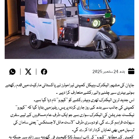
بدھ 24 ستمبر 2025
جاپان کی مشہور الیکٹرک وہیکل کمپنی ٹيرا موٹرز نے پاکستانی مارکیٹ میں قدم رکھتے
ہوئے بیٹری سے چلنے والے رکشے متعارف کرا دیے ۔
اس جدید ترین الیکٹرک تھری وہیلر رکشے کو ’’کیورو‘‘ نام دیا گیا ہے۔
کمپنی کی جانب سے بدھ کے روز جاری کردہ پریس ریلیز میں بتایا گیا کہ ’’کیورو‘‘
نیکسٹ جنریشن کی الیکٹرک سواری ہے جو ایک طرف عام مسافروں کے لیے سفری
سہولت فراہم کرے گی، تو دوسری طرف ’’لاسٹ مائل لاجسٹکس‘‘ یعنی سامان کی
ترسیل میں بھی نمایاں کردار ادا کرے گی۔
کمپنی کے مطابق ’’کیورو‘‘ کی ٹاپ اسپیڈ 55 کلومیٹر فی گھنٹہ سے زائد ہے جبکہ یہ