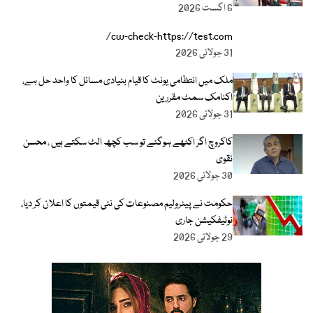
6 اگست 2026
cw-check-https://test.com/
31 جولائی 2026
ملک میں انتظامی یونٹ کا قیام بنیادی مسائل کا واحد حل ہے،
اکنامک سمٹ مقررین
31 جولائی 2026
کاکروچ اگر اکٹھے ہوگئے تو سب کچھ الٹ سکتے ہیں ، محسن
نقوی
30 جولائی 2026
حکومت نے پیٹرولیم مصنوعات کی نئی قیمتوں کا اعلان کر دیا،
نوٹیفکیشن جاری
29 جولائی 2026