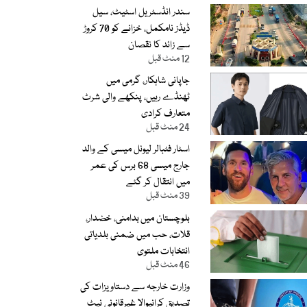
سندر انڈسٹریل اسٹیٹ، سیل
ڈیڈز نامکمل، خزانے کو 70 کروڑ
سے زائد کا نقصان
12 منٹ قبل
جاپانی شاہکار، گرمی میں
ٹھنڈے رہیں، پنکھے والی شرٹ
متعارف کرادی
24 منٹ قبل
اسٹار فٹبالر لیونل میسی کے والد
جارج میسی 68 برس کی عمر
میں انتقال کر گئے
39 منٹ قبل
بلوچستان میں بدامنی، خضدار،
قلات، حب میں ضمنی بلدیاتی
انتخابات ملتوی
46 منٹ قبل
وزارت خارجہ سے دستاویزات کی
تصدیق کرانیوالا غیرقانونی نیٹ