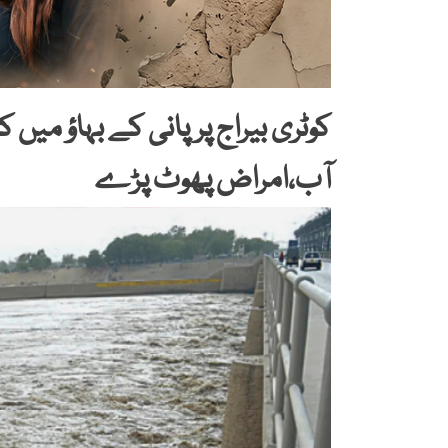
کوٹری بیراج پرپانی کے بہاؤ میں 
آب،امراض پھوٹ پڑے