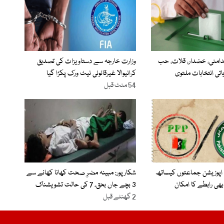
دامنی، خضدار، قلات، حب
وزارت خارجہ سے دستاویزات کی تصدیق
تی انتخابات ملتوی
کرانیوالا غیرقانونی نیٹ ورک پکڑا گیا
54 منٹ قبل
چ، اپوزیشن جماعتوں کیساتھ
شکارپور: مبینہ مضرِ صحت کھانا کھانے سے
3 بچے جاں بحق، 7 کی حالت تشویشناک
2 گھنٹے قبل