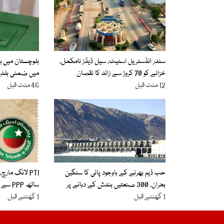
سندر انڈسٹریل اسٹیٹ، سیل ڈیڈز نامکمل،
بلوچستان میں ب
خزانے کو 70 کروڑ سے زائد کا نقصان
میں ضمنی بلدیا
12 منٹ قبل
46 منٹ قبل
حب ڈیم بھرنے کے باوجود پانی کا سنگین
PTI لانگ مار
بحران، 300 صنعتیں بندش کے دہانے پر
ساتھ PPP سے بھی رابطے کا امکان
1 گھنٹے قبل
1 گھنٹے قبل