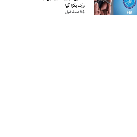
ورک پکڑا گیا
54 منٹ قبل