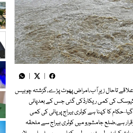
ے علاقے تاحال زیرِ آب،امراض پھوٹ پڑے،گزشتہ چوبیس
ارکیوسک کی کمی ریکارڈکی گئی جس کے بعدپانی
یا-حکام کا کہنا ہے کوٹری بیراج پر پانی کی کمی
رار ہے،ضلع جامشورو میں کوٹری بیراج سے ملحقہ