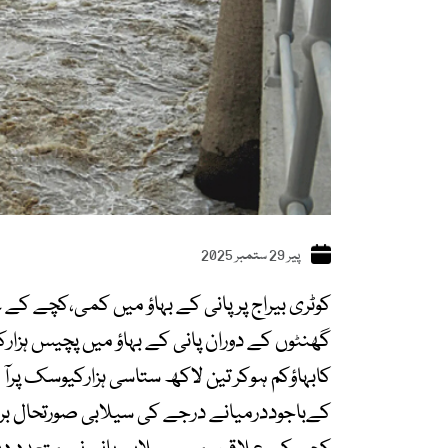
پیر 29 ستمبر 2025
کوٹری بیراج پرپانی کے بہاؤ میں کمی،کچے ک
گھنٹوں کے دوران پانی کے بہاؤ میں پچیس ہز
کابہاؤکم ہوکر تین لاکھ ستاسی ہزارکیوسک پرآ گ
کےباجوددرمیانے درجے کی سیلابی صورتحال برق