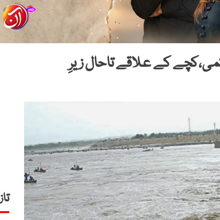
کمی،کچے کے علاقے تاحال زیرِ
تاز