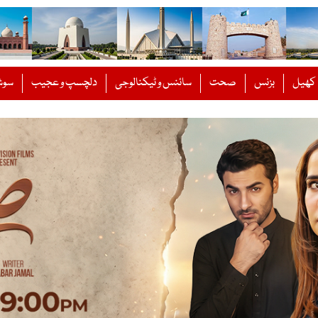
کھیل
بزنس
صحت
سائنس و ٹیکنالوجی
دلچسپ و عجیب
سوش