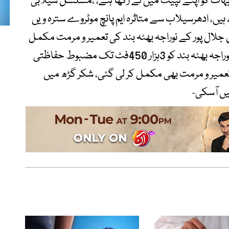
ہات کو اپنے لپیٹ میں لے رکھا ہے، ،مسلسل سیلابی
، ادھرسیلاب سے متاثرہ ایم پانچ موٹروے سترہ ویں
لال پور کے نوراجہ بھٹہ بند کی تعمیر و مرمت مکمل
کرلی گئی،ترجمان پنجاب حکومت کے مطابق نوراجہ بھٹہ بند کو 3ہزار 450فٹ تک مضبوط حفاظتی
تعمیر و مرمت بھی مکمل کر لی گئی، شکر گڑھ میں
یں آسکی-