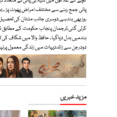
کچے کے علاقوں میں سیلابی پانی نے متعدد دی
پانی جمع رہنے سے مختلف امراض پھوٹ پڑے ہیں
روزبھی بندہے،دوسری جانب ملتان کی تحصیل ج
بندمیں بدل دیاگیا۔ حافظ والا میں شگاف کی 
دودرجن سے زائددیہات میں زندگی معمول پرنہ
مزید خبریں