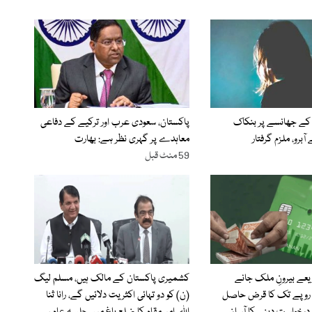
 کے جھانسے پر بنکاک
پاکستان، سعودی عرب اور ترکیے کے دفاعی
ٓبرو، ملزم گرفتار
معاہدے پر گہری نظر ہے: بھارت
59 منٹ قبل
یعے بیرونِ ملک جانے
کشمیری پاکستان کے مالک ہیں، مسلم لیگ
1 لاکھ روپے تک کا قرض حاصل
(ن) کو دو تہائی اکثریت دلائیں گے، رانا ثنا
 درخواست دینے کا آسان
اللہ ،امیرمقام کا ضلع باغ میں جلسہ عام سے