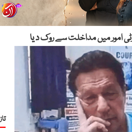
ٹی امور میں مداخلت سے روک د یا
تاز