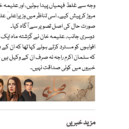
وجہ سے غلط فہمیاں پیدا ہوئیں، اور علیمہ 
مروڑ کر پیش کیے۔ اسی تناظر میں وزیراعلیٰ عل
صورت حال کی اصل تصویر سے آگاہ کیا۔
دوسری جانب، علیمہ خان نے گزشتہ ماہ ایک ان
افواہوں کو مسترد کرتے ہوئے کہا تھا کہ ان کے 
کہ سلمان اکرم راجہ نہ صرف ان کے وکیل ہیں بلک
خبروں میں کوئی صداقت نہیں۔
مزید خبریں