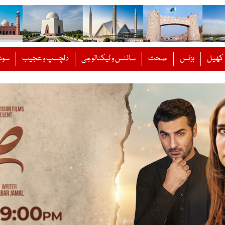
کھیل
بزنس
صحت
سائنس و ٹیکنالوجی
دلچسپ و عجیب
سوش