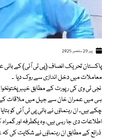
پیر 29 ستمبر 2025
پاکستان تحریک انصاف (پی ٹی آئی) کے بانی عم
معاملات میں دخل اندازی سے روک دیا ۔
نجی ٹی وی کی رپورٹ کے مطابق خیبرپختونخوا سے
ہی میں عمران خان سے جیل میں ملاقات کے دور
چکے ہیں۔ ان رہنماؤں نے بانی پی ٹی آئی کو بت
اطلاعات دی جا رہی ہیں، وہ یکطرفہ اور گمراہ ک
ذرائع کے مطابق ان رہنماؤں نے شکایت کی کہ 