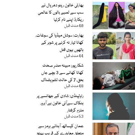
بھارتی خاتون رینو دھریال نے
سب سے لمبے بالوں کا عالمی
ریکارڈ اپنے نام کرلیا
40 منٹ قبل
بھارت: سوشل میڈیا کی سوغات،
کھانا تیار نہ کرنے پر شوہر کے
ہاتھوں بیوی قتل
44 منٹ قبل
شکارپور: مبینہ مضرِ صحت
کھانا کھانے سے 3 بچے جاں
بحق، 7 کی حالت تشویشناک
48 منٹ قبل
راولپنڈی: شادی کے جھانسے پر
بنکاک سےآئی خاتون بے آبرو،
ملزم گرفتار
53 منٹ قبل
عمان کیساتھ آبنائے ہرمز سے
متعلق معاہدے کے قریب پہنچ