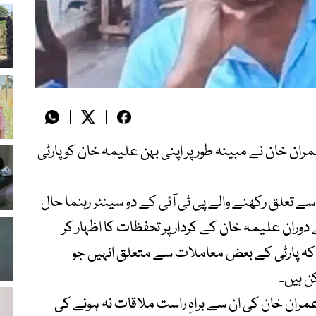
ران خان نے مبینہ طور پر اپنی بہن علیمہ خان کو پارٹی
 تعلق رکھنے والے پی ٹی آئی کے دو سینئر رہنما حال
ان علیمہ خان کے کردار پر تحفظات کا اظہار کر
ایا کہ پارٹی کے بعض معاملات سے متعلق انہیں جو
ن ہیں۔
عمران خان کی ان سے براہِ راست ملاقات نہ ہونے کی