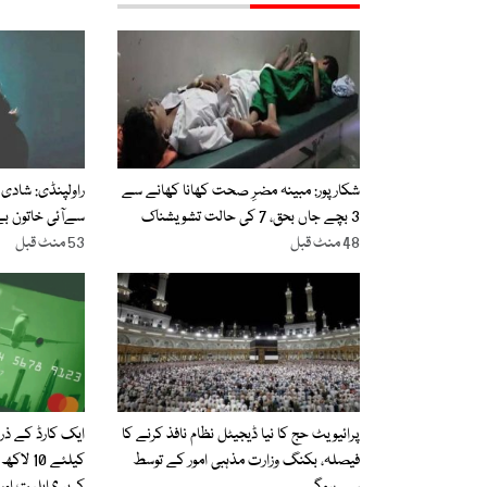
شکارپور: مبینہ مضرِ صحت کھانا کھانے سے
راولپنڈی: شادی
3 بچے جاں بحق، 7 کی حالت تشویشناک
سےآئی خاتون بے ا
48 منٹ قبل
53 منٹ قبل
پرائیویٹ حج کا نیا ڈیجیٹل نظام نافذ کرنے کا
ایک کارڈ کے ذر
فیصلہ، بکنگ وزارت مذہبی امور کے توسط
کیلئے 0
سے ہوگی
کریں؟ اہلیت اور