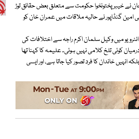
خان نے خیبرپختونخوا حکومت سے متعلق بعض حقائق توڑ
ی امین گنڈاپور نے حالیہ ملاقات میں عمران خان کو
ٹرویو میں وکیل سلمان اکرم راجہ سے اختلافات کی
درمیان کوئی تلخ کلامی نہیں ہوئی۔ علیمہ کا کہنا تھا
ہ انہیں خاندان کا فرد تصور کیا جاتا ہے، اور ایسی