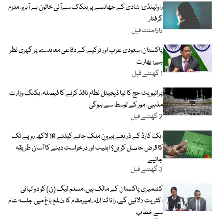
راولپنڈی: شادی کے جھانسے پر بنکاک سےآئی خاتون بے آبرو، ملزم
گرفتار
55 منٹ قبل
پاکستان، سعودی عرب اور ترکیے کے دفاعی معاہدے پر گہری نظر
ہے: بھارت
1 گھنٹے قبل
پرائیویٹ حج کا نیا ڈیجیٹل نظام نافذ کرنے کا فیصلہ، بکنگ وزارت
مذہبی امور کے توسط سے ہوگی
2 گھنٹے قبل
ایک کارڈ کے ذریعے بیرونِ ملک جانے کیلئے 10 لاکھ روپے تک
کا قرض حاصل کریں؟ اہلیت اور درخواست دینے کا آسان طریقہ
جانیے
3 گھنٹے قبل
کشمیری پاکستان کے مالک ہیں، مسلم لیگ (ن) کو دو تہائی
اکثریت دلائیں گے، رانا ثنا اللہ ،امیرمقام کا ضلع باغ میں جلسہ عام
سے خطاب