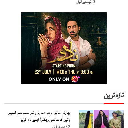
3 گھنٹے قبل
تازہ ترین
بھارتی خاتون رینو دھریال نے سب سے لمبے
بالوں کا عالمی ریکارڈ اپنے نام کرلیا
42 منٹ قبل