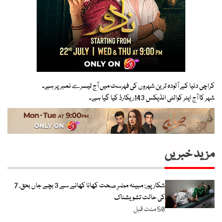
کراچی دنیا کے آلودہ ترین شہروں کی فہرست میں آج تیسرے نمبر پر ہے۔
شہر کا آج ایئر کوالٹی انڈیکس 143ریکارڈ کیا گیا ہے۔
مزید خبریں
شکارپور: مبینہ مضرِ صحت کھانا کھانے سے 3 بچے جاں بحق، 7
کی حالت تشویشناک
50 منٹ قبل