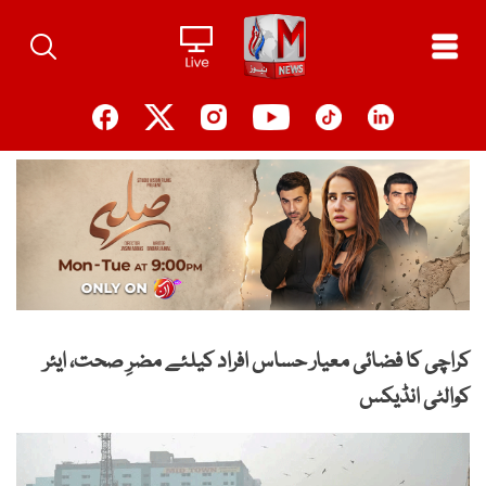
Ski
t
conten
کراچی کا فضائی معیار حساس افراد کیلئے مضرِ صحت، ایئر
کوالٹی انڈیکس