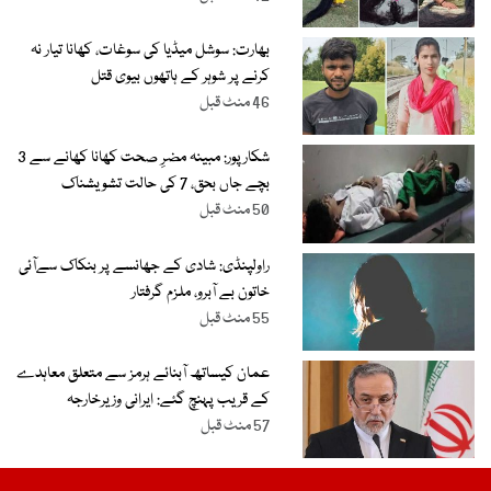
بھارت: سوشل میڈیا کی سوغات، کھانا تیار نہ
کرنے پر شوہر کے ہاتھوں بیوی قتل
46 منٹ قبل
شکارپور: مبینہ مضرِ صحت کھانا کھانے سے 3
بچے جاں بحق، 7 کی حالت تشویشناک
50 منٹ قبل
راولپنڈی: شادی کے جھانسے پر بنکاک سےآئی
خاتون بے آبرو، ملزم گرفتار
55 منٹ قبل
عمان کیساتھ آبنائے ہرمز سے متعلق معاہدے
کے قریب پہنچ گئے: ایرانی وزیرخارجہ
57 منٹ قبل