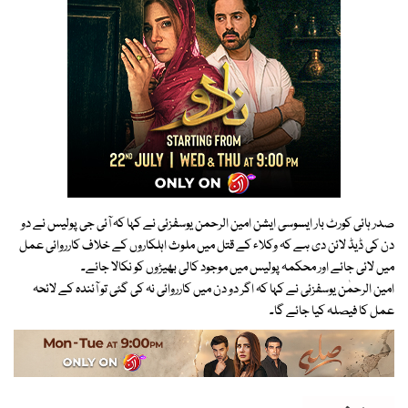
صدر ہائی کورٹ بار ایسوسی ایشن امین الرحمن یوسفزئی نے کہا کہ آئی جی پولیس نے دو
دن کی ڈیڈ لائن دی ہے کہ وکلاء کے قتل میں ملوث اہلکاروں کے خلاف کارروائی عمل
میں لائی جائے اور محکمہ پولیس میں موجود کالی بھیڑوں کو نکالا جائے۔
امین الرحمٰن یوسفزئی نے کہا کہ اگر دو دن میں کارروائی نہ کی گئی تو آئندہ کے لائحہ
عمل کا فیصلہ کیا جائے گا۔