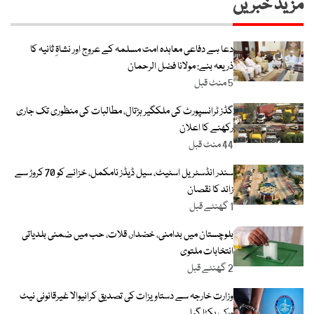
مزید خبریں
دعا ہے دفاعی معاہدہ امت مسلمہ کے عروج اور نشاۃِ ثانیہ کا
ذریعہ بنے: مولانا فضل الرحمان
5 منٹ قبل
گڈز ٹرانسپورٹ کی ملکگیر ہڑتال، مطالبات کی منظوری تک جاری
رکھنے کا اعلان
44 منٹ قبل
سندر انڈسٹریل اسٹیٹ، سیل ڈیڈز نامکمل، خزانے کو 70 کروڑ سے
زائد کا نقصان
1 گھنٹے قبل
بلوچستان میں بدامنی، خضدار، قلات، حب میں ضمنی بلدیاتی
انتخابات ملتوی
2 گھنٹے قبل
وزارت خارجہ سے دستاویزات کی تصدیق کرانیوالا غیرقانونی نیٹ
ورک پکڑا گیا