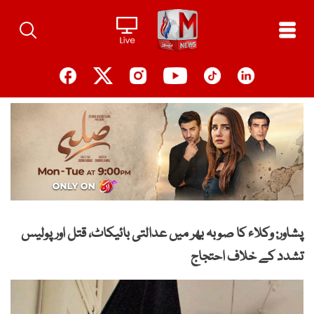
Ski
t
conten
پشاور: وکلاء کا صوبہ بھر میں عدالتی بائیکاٹ، قتل اور پولیس
تشدد کے خلاف احتجاج