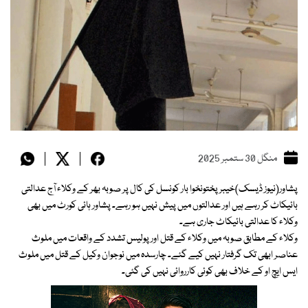
منگل 30 ستمبر 2025
پشاور(نیوز ڈیسک)خیبرپختونخوا بار کونسل کی کال پر صوبہ بھر کے وکلاء آج عدالتی
بائیکاٹ کر رہے ہیں اور عدالتوں میں پیش نہیں ہو رہے۔ پشاور ہائی کورٹ میں بھی
وکلاء کا عدالتی بائیکاٹ جاری ہے۔
وکلاء کے مطابق صوبہ میں وکلاء کے قتل اور پولیس تشدد کے واقعات میں ملوث
عناصر ابھی تک گرفتار نہیں کیے گئے۔ چارسدہ میں نوجوان وکیل کے قتل میں ملوث
ایس ایچ او کے خلاف بھی کوئی کارروائی نہیں کی گئی۔