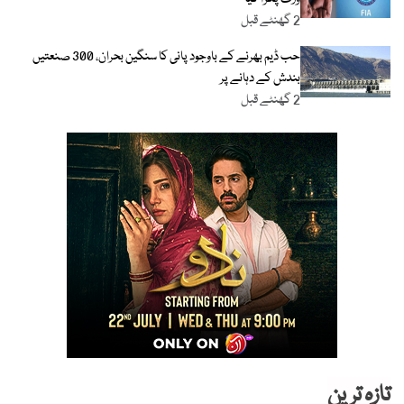
2 گھنٹے قبل
حب ڈیم بھرنے کے باوجود پانی کا سنگین بحران، 300 صنعتیں
بندش کے دہانے پر
2 گھنٹے قبل
تازہ ترین