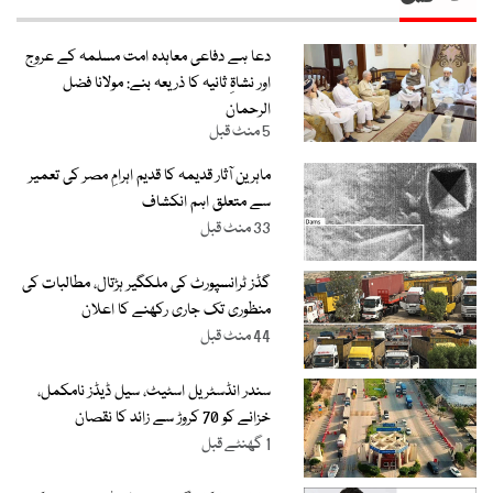
دعا ہے دفاعی معاہدہ امت مسلمہ کے عروج
اور نشاۃِ ثانیہ کا ذریعہ بنے: مولانا فضل
الرحمان
5 منٹ قبل
ماہرین آثار قدیمہ کا قدیم اہرامِ مصر کی تعمیر
سے متعلق اہم انکشاف
33 منٹ قبل
گڈز ٹرانسپورٹ کی ملکگیر ہڑتال، مطالبات کی
منظوری تک جاری رکھنے کا اعلان
44 منٹ قبل
سندر انڈسٹریل اسٹیٹ، سیل ڈیڈز نامکمل،
خزانے کو 70 کروڑ سے زائد کا نقصان
1 گھنٹے قبل