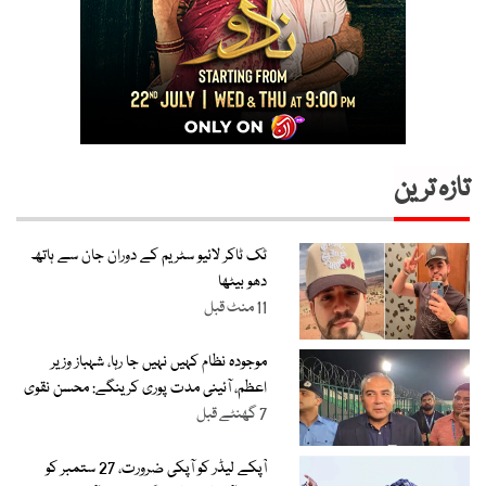
تازہ ترین
ٹک ٹاکر لائیو سٹریم کے دوران جان سے ہاتھ
دھو بیٹھا
11 منٹ قبل
موجودہ نظام کہیں نہیں جا رہا، شہباز وزیر
اعظم، آئینی مدت پوری کرینگے: محسن نقوی
7 گھنٹے قبل
آپکے لیڈر کو آپکی ضرورت، 27 ستمبر کو