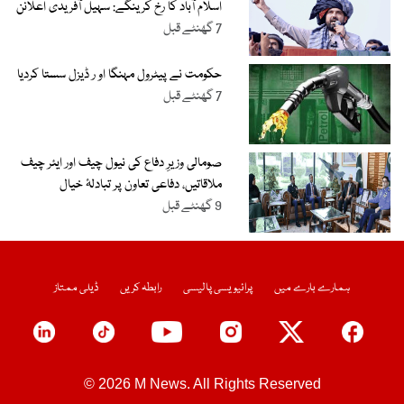
اسلام آباد کا رخ کرینگے: سہیل آفریدی اعلانن
7 گھنٹے قبل
حکومت نے پیٹرول مہنگا او ر ڈیزل سستا کردیا
7 گھنٹے قبل
صومالی وزیرِ دفاع کی نیول چیف اور ایئر چیف
ملاقاتیں، دفاعی تعاون پر تبادلۂ خیال
9 گھنٹے قبل
ہمارے بارے میں
پرائیویسی پالیسی
رابطہ کریں
ڈیلی ممتاز
© 2026 M News. All Rights Reserved