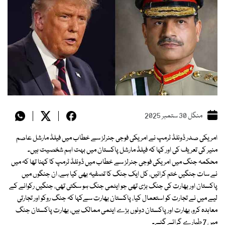
منگل 30 ستمبر 2025
امریکی صدر ڈونلڈ ٹرمپ نے امریکی فوجی جنرلز سے خطاب میں فیلڈ مارشل عاصم
منیر کی تعریف کی اور کہا کہ فیلڈ مارشل پاکستان میں بہت اہم شخصیت ہیں۔
محکمہ جنگ میں امریکی فوجی جنرلز سے خطاب میں ڈونلڈ ٹرمپ کا کہنا تھا کہ میں
نے سات جنگیں ختم کرائیں، کل ایک جنگ کا تصفیہ بھی کیا ہے، ان جنگوں میں
پاکستان اور بھارت کی جنگ بڑی تھی جو ایٹمی جنگ ہو سکتی تھی، جنگیں رکوانے کے
لیے میں نے تجارت کو استعمال کیا، پاکستان بھارت سےکہا کہ جنگ روکو اور تجارتی
معاہدہ کرو، بھارت اور پاکستان دونوں بڑے ایٹمی ممالک ہیں، بھارت پاکستان جنگ
میں 7 طیارے گرائے گئے۔