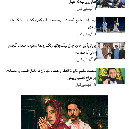
تعاون پر تبادلۂ خیال
9 گھنٹے قبل
دوسرا ٹیسٹ: پاکستان نے ویسٹ انڈیز کو 8 وکٹ سے شکست
دیدی
9 گھنٹے قبل
پی ٹی آئی احتجاج، ن لیگ یوتھ ونگ رہنما سمیت متعدد گرفتار،
رہائی کا مطالبہ
9 گھنٹے قبل
محمد سلیم طاہر کا انتقال، عطاء اللہ تارڑ کا اظہارِ افسوس، خدمات
پر خراج تحسین پیش
10 گھنٹے قبل