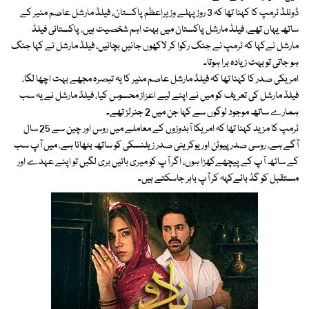
ڈونلڈ ٹرمپ کا کہنا تھا کہ 3 روز پہلے وزیراعظم پاکستان، فیلڈ مارشل عاصم منیر کے
ساتھ یہاں تھے، فیلڈ مارشل پاکستان میں بہت اہم شخصیت ہیں، پاکستانی فیلڈ
مارشل نےکہا کہ ٹرمپ نے جنگ رکوا کر لاکھوں جانیں بچائیں، فیلڈ مارشل نے کہا جنگ
ہو جاتی تو بہت زیادہ برا ہوتا۔
امریکی صدر کا کہنا تھا کہ فیلڈ مارشل عاصم منیر کا یہ تبصرہ مجھے بہت اچھا لگا،
فیلڈ مارشل کی تعریف کو میں نے اپنے لیے اعزاز محسوس کیا، فیلڈ مارشل نے یہ سب
ہمارے ساتھ موجود لوگوں سے کہا جن میں 2 جنرلز تھے۔
ٹرمپ کا مزید کہنا تھا کہ امریکا آبدوزوں کے معاملے میں روس اور چین سے 25 سال
آگے ہے، روسی صدر پیوٹن اور یوکرینی صدر زیلنسکی کو ساتھ بٹھانا ہے، میں آپ سب
کے ساتھ آپ کے پیچھےکھڑا ہوں، اگر آپ کو میری باتیں بری لگیں تو اپنے عہدے اور
مستقبل کو گڈ بائےکہہ کر آپ باہر جاسکتے ہیں۔