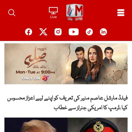
Ski
t
conten
فیلڈ مارشل عاصم منیر کی تعریف کو اپنے لیے اعزاز محسوس
کیا ،ٹرمپ کا امریکی جنرلز سے خطاب