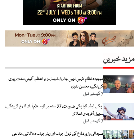
مزید خبریں
موجودہ نظام کہیں نہیں جا رہا، شہباز وزیر اعظم، آئینی مدت پوری
کرینگے: محسن نقوی
7 گھنٹے قبل
آپکے لیڈر کو آپکی ضرورت، 27 ستمبر کو اسلام آباد کا رخ کرینگے:
سہیل آفریدی اعلانن
7 گھنٹے قبل
صومالی وزیرِ دفاع کی نیول چیف اور ایئر چیف ملاقاتیں، دفاعی