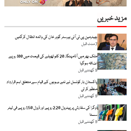
مزید خبریں
چیئرمین پی ٹی آئی بیرسٹر گوہر خان کی والدہ انتقال کرگئیں
7 منٹ قبل
ملک بھر میں آٹامہنگا، 20 کلو تھیلے کی قیمت میں 100 روپے
اضافہ ہوگیا
9 گھنٹے قبل
پاکستان بار کونسل نے نئے صوبوں کے قیام سے متعلق اہم قرارداد
منظور کر لی
9 گھنٹے قبل
اوگرا کی سفارش پر پیٹرول 2.20 روپے اور ڈیزل 1.50 روپے فی لیٹر
سستا
9 گھنٹے قبل