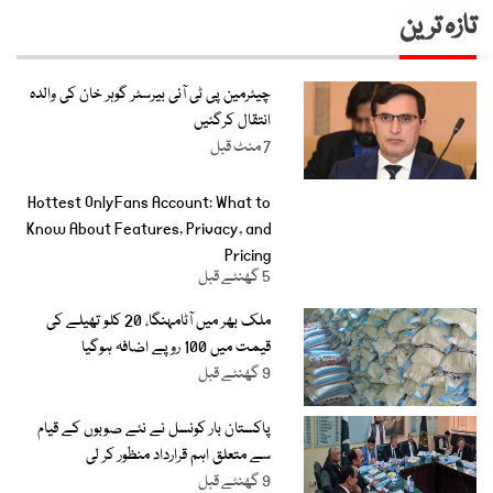
تازہ ترین
چیئرمین پی ٹی آئی بیرسٹر گوہر خان کی والدہ
انتقال کرگئیں
7 منٹ قبل
Hottest OnlyFans Account: What to
Know About Features, Privacy, and
Pricing
5 گھنٹے قبل
ملک بھر میں آٹامہنگا، 20 کلو تھیلے کی
قیمت میں 100 روپے اضافہ ہوگیا
9 گھنٹے قبل
پاکستان بار کونسل نے نئے صوبوں کے قیام
سے متعلق اہم قرارداد منظور کر لی
9 گھنٹے قبل