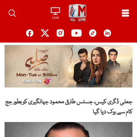
Ski
t
conten
جعلی ڈگری کیس، جسٹس طارق محمود جہانگیری کو بطور جج
کام سے روک دیا گیا