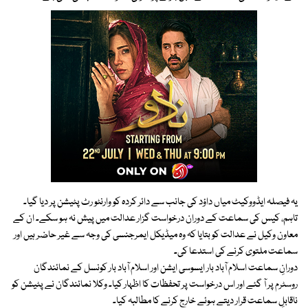
یہ فیصلہ ایڈووکیٹ میاں داؤد کی جانب سے دائر کردہ کو وارنٹو رٹ پٹیشن پر دیا گیا۔
تاہم، کیس کی سماعت کے دوران درخواست گزار عدالت میں پیش نہ ہو سکے۔ ان کے
معاون وکیل نے عدالت کو بتایا کہ وہ میڈیکل ایمرجنسی کی وجہ سے غیر حاضر ہیں اور
سماعت ملتوی کرنے کی استدعا کی۔
دورانِ سماعت اسلام آباد بار ایسوسی ایشن اور اسلام آباد بار کونسل کے نمائندگان
روسٹرم پر آ گئے اور اس درخواست پر تحفظات کا اظہار کیا۔ وکلا نمائندگان نے پٹیشن کو
ناقابلِ سماعت قرار دیتے ہوئے خارج کرنے کا مطالبہ کیا۔