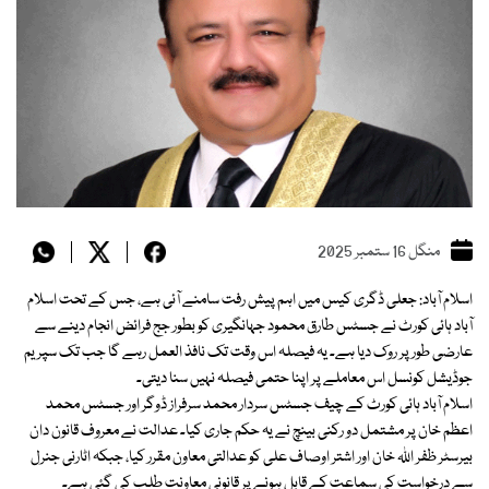
منگل 16 ستمبر 2025
اسلام آباد: جعلی ڈگری کیس میں اہم پیش رفت سامنے آئی ہے، جس کے تحت اسلام
آباد ہائی کورٹ نے جسٹس طارق محمود جہانگیری کو بطور جج فرائض انجام دینے سے
عارضی طور پر روک دیا ہے۔ یہ فیصلہ اس وقت تک نافذ العمل رہے گا جب تک سپریم
جوڈیشل کونسل اس معاملے پر اپنا حتمی فیصلہ نہیں سنا دیتی۔
اسلام آباد ہائی کورٹ کے چیف جسٹس سردار محمد سرفراز ڈوگر اور جسٹس محمد
اعظم خان پر مشتمل دو رکنی بینچ نے یہ حکم جاری کیا۔ عدالت نے معروف قانون دان
بیرسٹر ظفر اللہ خان اور اشتر اوصاف علی کو عدالتی معاون مقرر کیا، جبکہ اٹارنی جنرل
سے درخواست کی سماعت کے قابل ہونے پر قانونی معاونت طلب کی گئی ہے۔