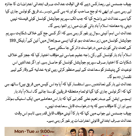
چیف جسٹس نے ریمارکس دیے کہ فی الوقت عدالت صرف ابتدائی اعتراضات کا جائزہ
لے رہی ہے، اور ابھی نہ تو جج صاحب کو اور نہ ہی کسی دوسرے فریق کو نوٹس جاری کیا
گیا ہے۔ عدالت نے واضح کیا کہ جب تک سپریم جوڈیشل کونسل کوئی فیصلہ نہیں
دیتی، یہ معاملہ اسلام آباد ہائی کورٹ میں زیر التوا رہے گا۔
عدالت اس اہم آئینی سوال پر غور کر رہی ہے کہ اگر کسی جج کے خلاف شکایت سپریم
جوڈیشل کونسل میں زیر سماعت ہو، تو کیا ایسی صورتحال میں آئین کے آرٹیکل 199
کے تحت ہائی کورٹ میں درخواست دائر کی جا سکتی ہے؟
اسلام آباد بار کونسل کے رکن راجہ علیم عباسی نے مؤقف اختیار کیا کہ ججز کے خلاف
شکایات کا اختیار صرف سپریم جوڈیشل کونسل کو حاصل ہے، اور اگر عدالتیں اس
نوعیت کی پٹیشنز کو سماعت کے لیے منظور کرتی رہیں تو یہ عدلیہ کے وقار کے لیے
نقصان دہ ہو گا۔
عدالت نے بار کے نمائندوں سے استفسار کیا کہ آیا وہ اس کیس میں فریق ہیں؟ ساتھ ہی
کہا کہ اگر نوٹس جاری کیا گیا تو تمام متعلقہ فریقین کو سنا جائے گا۔ اسلام آباد بار
ایسوسی ایشن کے صدر نعیم علی گجر نے کہا کہ بار اس معاملے میں ایک اسٹیک ہولڈر
ہے اور ان کا مؤقف ہے کہ یہ درخواست قابلِ سماعت نہیں۔
چیف جسٹس نے جواب میں کہا کہ بار کا آئینی مؤقف قابلِ قدر ہے، تاہم اس وقت
عدالت صرف ابتدائی قانونی اعتراضات پر غور کر رہی ہے۔