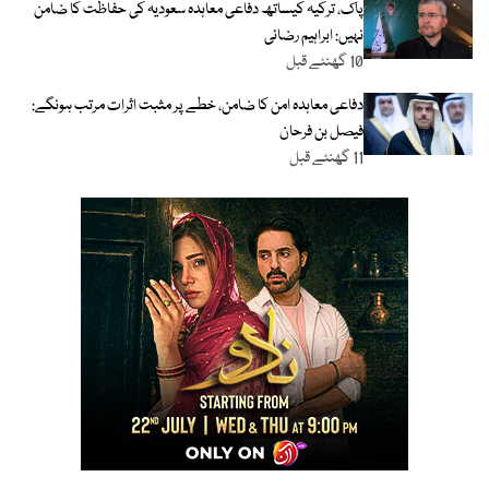
پاک، ترکیہ کیساتھ دفاعی معاہدہ سعودیہ کی حفاظت کا ضامن
نہیں: ابراہیم رضائی
10 گھنٹے قبل
دفاعی معاہدہ امن کا ضامن، خطے پر مثبت اثرات مرتب ہونگے:
فیصل بن فرحان
11 گھنٹے قبل