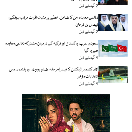
2 گھنٹے قبل
دفاعی معاہدہ امن کا ضامن، خطے پر مثبت اثرات مرتب ہونگے:
فیصل بن فرحان
2 گھنٹے قبل
سعودی عرب، پاکستان اور ترکیہ کے درمیان مشترکہ دفاعی معاہدہ
طے پا گیا
4 گھنٹے قبل
آزاد کشمیرالیکشن کا تیسرا مرحلہ؛ ضلع پونچھ اور پلندری میں
انتخابات مؤخر
4 گھنٹے قبل