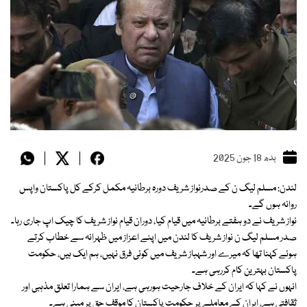
بدھ 18 جون 2025
لندن: مسلم لیگ ن کے صدرنواز شریف دورہ برطانیہ مکمل کرکے کل پاکستان واپس
روانہ ہوں گے۔
نواز شریف نے دو ہفتے برطانیہ میں قیام کیا، دوران قیام نواز شریف کا چیک اپ جاری رہا۔
صدر مسلم لیگ ن نواز شریف کا لندن میں اپنے اعزاز میں ظہرانہ سے خطاب کرتے
ہوئے کہنا تھا کہ میرے اور شہباز شریف میں کوئی فرق نہیں، ہم ایک ہیں، حکومت
پاکستان بہترین کام کررہی ہے۔
انہوں نے کہا کہ ایران کے خلاف جارحیت ہورہی ہے، ایران سے ہمارا تعلق مذہبی اور
ثقافتی ہے، ایران کے معاملے پر حکومت پاکستان کا موقف حق پر مبنی ہے۔