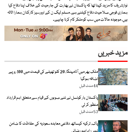
نوازشریف کا مزید کہنا تھا کہ پاکستان نے بھارت کی جارحیت کے خلاف اپنا دفاع کیا
ہماری فوجی صلاحیت دفاع کیلئے ہے، مسلم لیگ ن کے اوورسیز کارکنان ہمارا اثاثہ
ہیں، موجودہ حالات میں سب کو ملکر کام کرنا چاہیے۔
مزید خبریں
ملک بھر میں آٹامہنگا، 20 کلو تھیلے کی قیمت میں 100 روپے
اضافہ ہوگیا
44 منٹ قبل
پاکستان بار کونسل نے نئے صوبوں کے قیام سے متعلق اہم قرارداد
منظور کر لی
53 منٹ قبل
پاک، ترکیہ کیساتھ دفاعی معاہدہ سعودیہ کی حفاظت کا ضامن
نہیں: ابراہیم رضائی