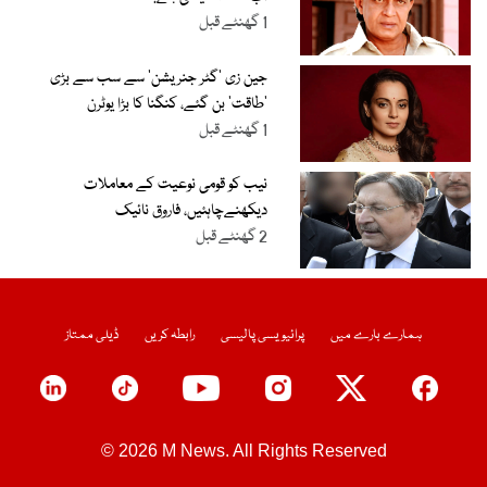
1 گھنٹے قبل
جین زی ’گٹر جنریشن‘ سے سب سے بڑی
’طاقت‘ بن گئے، کنگنا کا بڑا یوٹرن
1 گھنٹے قبل
نیب کو قومی نوعیت کے معاملات
دیکھنےچاہئیں، فاروق نائیک
2 گھنٹے قبل
ہمارے بارے میں
پرائیویسی پالیسی
رابطہ کریں
ڈیلی ممتاز
© 2026 M News. All Rights Reserved