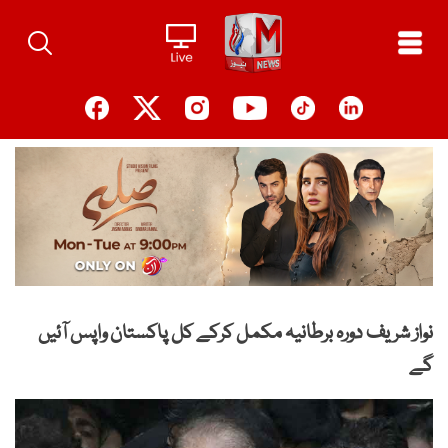
Ski
t
conten
نواز شریف دورہ برطانیہ مکمل کرکے کل پاکستان واپس آئیں
گے