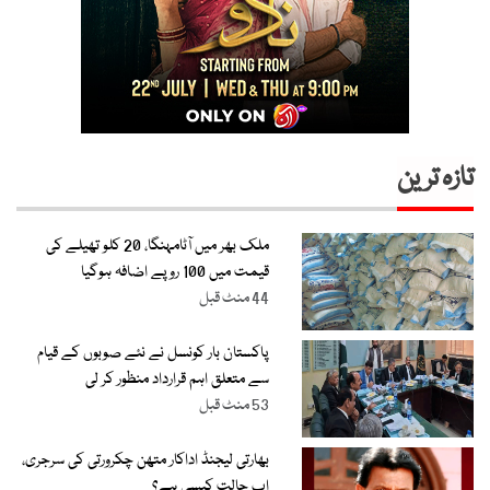
تازہ ترین
ملک بھر میں آٹامہنگا، 20 کلو تھیلے کی
قیمت میں 100 روپے اضافہ ہوگیا
44 منٹ قبل
پاکستان بار کونسل نے نئے صوبوں کے قیام
سے متعلق اہم قرارداد منظور کر لی
53 منٹ قبل
بھارتی لیجنڈ اداکار متھن چکرورتی کی سرجری،
اب حالت کیسی ہے؟