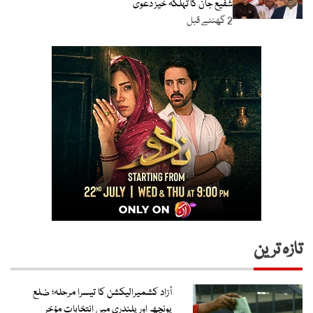
شفیع جان کا تہلکہ خیز دعویٰ
2 گھنٹے قبل
تازہ ترین
آزاد کشمیرالیکشن کا تیسرا مرحلہ؛ ضلع
پونچھ اور پلندری میں انتخابات مؤخر