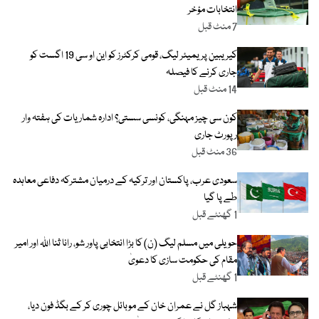
انتخابات مؤخر
7 منٹ قبل
کیریبین پریمیئر لیگ، قومی کرکٹرز کو این او سی 19 اگست کو
جاری کرنے کا فیصلہ
14 منٹ قبل
کون سی چیز مہنگی، کونسی سستی؟ ادارہ شماریات کی ہفتہ وار
رپورٹ جاری
36 منٹ قبل
سعودی عرب، پاکستان اور ترکیہ کے درمیان مشترکہ دفاعی معاہدہ
طے پا گیا
1 گھنٹے قبل
حویلی میں مسلم لیگ (ن) کا بڑا انتخابی پاور شو، رانا ثنا اللہ اور امیر
مقام کی حکومت سازی کا دعویٰ
1 گھنٹے قبل
شہباز گل نے عمران خان کے موبائل چوری کر کے بگڈ فون دیا،