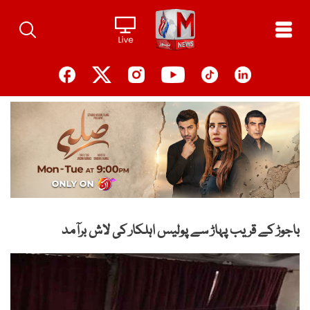
Ski
t
conten
باجوڑ کے قریب پہاڑ سے پولیس اہلکار کی لاش برآمد