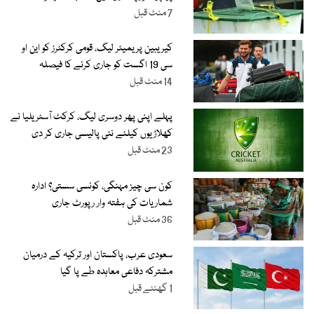
7 منٹ قبل
کیریبین پریمیئر لیگ، قومی کرکٹرز کو این او
سی 19 اگست کو جاری کرنے کا فیصلہ
14 منٹ قبل
پہلے اپنی پھر دوسری لیگ، کرکٹ آسٹریلیا نے
کھلاڑیوں کیلئے نئی پالیسی جاری کر دی
23 منٹ قبل
کون سی چیز مہنگی، کونسی سستی؟ ادارہ
شماریات کی ہفتہ وار رپورٹ جاری
36 منٹ قبل
سعودی عرب، پاکستان اور ترکیہ کے درمیان
مشترکہ دفاعی معاہدہ طے پا گیا
1 گھنٹے قبل