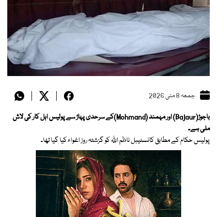
جمعہ 8 مئی 2026
باجوڑ(Bajaur) اور مہمند (Mohmand)کے سرحدی پہاڑ سے پولیس اہل کار کی لاش
ملی ہے۔
پولیس حکام کے مطابق کانسٹیبل ناظم اللّٰہ کو گزشتہ روز اغواء کیا گیا تھا۔