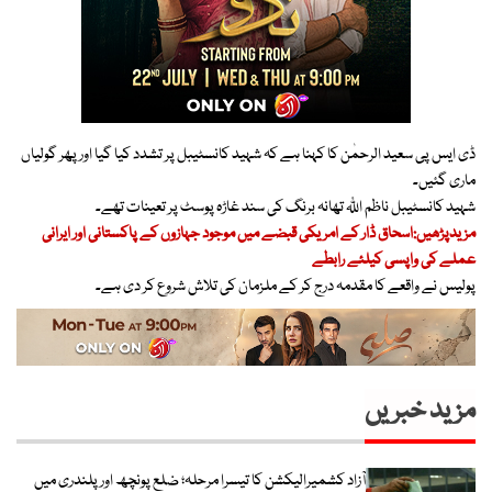
ڈی ایس پی سعید الرحمٰن کا کہنا ہے کہ شہید کانسٹیبل پر تشدد کیا گیا اور پھر گولیاں
ماری گئیں۔
شہید کانسٹیبل ناظم اللّٰہ تھانہ برنگ کی سند غاڑہ پوسٹ پر تعینات تھے۔
مزیدپڑھیں:اسحاق ڈار کے امریکی قبضے میں موجود جہازوں کے پاکستانی اور ایرانی
عملے کی واپسی کیلئے رابطے
پولیس نے واقعے کا مقدمہ درج کر کے ملزمان کی تلاش شروع کر دی ہے۔
مزید خبریں
آزاد کشمیرالیکشن کا تیسرا مرحلہ؛ ضلع پونچھ اور پلندری میں