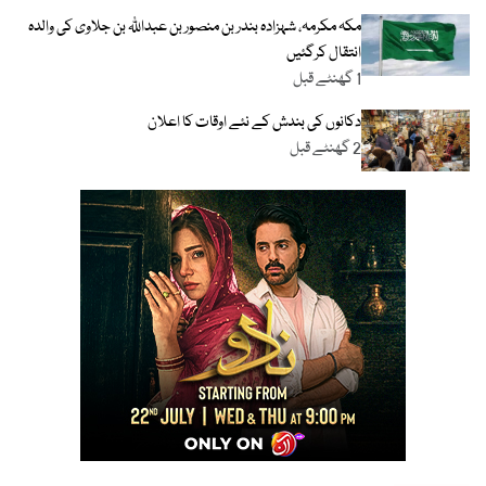
مکہ مکرمہ، شہزادہ بندر بن منصور بن عبداللّٰہ بن جلاوی کی والدہ
انتقال کرگئیں
1 گھنٹے قبل
دکانوں کی بندش کے نئے اوقات کا اعلان
2 گھنٹے قبل