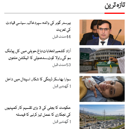
تازہ ترین
بیرسٹر گوہر کی والدہ سپردخاک، سیاسی قیادت
کی تعزیت
44 منٹ قبل
آزاد کشمیرانتخابات؛باغ،حویلی میں کل پولنگ
ہو گی،راولا کوٹ،سدھنوتی کا الیکشن ملتوی
53 منٹ قبل
سوارا بھاسکر ڈینگی کا شکار، اسپتال میں داخل
1 گھنٹے قبل
حکومت کا بجلی کی 3 بڑی تقسیم کار کمپنیوں
کی نجکاری کا عمل تیز کرنے کا فیصلہ
1 گھنٹے قبل