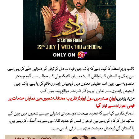
نائب وزیرِ اعظم کا کہنا ہے کہ پاک چین قیادت مل کر ترقی کی منزلیں طے کر رہی ہے،
سی پیک پاکستان کے توانائی کے شعبے اور کنیکٹیوٹی کے حوالے سے گیم چینجر
منصوبہ ہے، چین اب حقیقی معنوں میں ڈیجیٹل راہداری قائم کر رہا ہے، پاک چین
ڈیجیٹل راہداری سے تعاون اور روزگار کے نئے مواقع پیدا ہوں گے۔
مزید پڑھیں:
ایوانِ صدر میں سول ایوارڈز تقریب؛ مختلف شعبوں میں نمایاں خدمات پر
قومی اعزازات سے نوازا گیا
اسحاق ڈار نے کہا ہے کہ تعلیم، صحت، موسمیاتی تبدیلی جیسے شعبوں میں چین کے
ساتھ مل کر کام کر رہے ہیں، نوجوان نسل کو جدید تقاضوں سے ہم آہنگ کر رہے ہیں،
پاکستان کی ڈیجیٹل معیشت تیزی سے ترقی پا رہی ہے۔