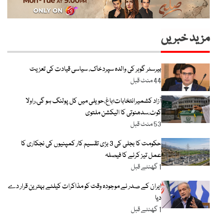
مزید خبریں
بیرسٹر گوہر کی والدہ سپردخاک، سیاسی قیادت کی تعزیت
44 منٹ قبل
آزاد کشمیرانتخابات؛باغ،حویلی میں کل پولنگ ہو گی،راولا
کوٹ،سدھنوتی کا الیکشن ملتوی
53 منٹ قبل
حکومت کا بجلی کی 3 بڑی تقسیم کار کمپنیوں کی نجکاری کا
عمل تیز کرنے کا فیصلہ
1 گھنٹے قبل
ایران کے صدر نے موجودہ وقت کو مذاکرات کیلئے بہترین قرار دے
دیا
1 گھنٹے قبل