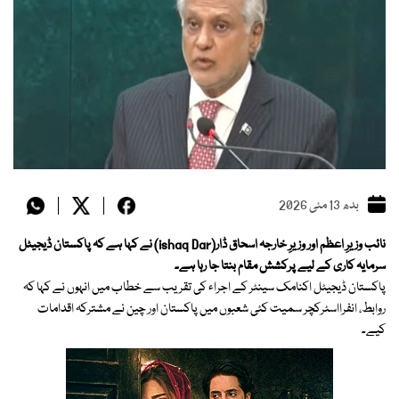
بدھ 13 مئی 2026
نائب وزیرِ اعظم اور وزیرِ خارجہ اسحاق ڈار(ishaq Dar) نے کہا ہے کہ پاکستان ڈیجیٹل
سرمایہ کاری کے لیے پرکشش مقام بنتا جا رہا ہے۔
پاکستان ڈیجیٹل اکنامک سینٹر کے اجراء کی تقریب سے خطاب میں انہوں نے کہا کہ
روابط، انفرااسٹرکچر سمیت کئی شعبوں میں پاکستان اور چین نے مشترکہ اقدامات
کیے۔