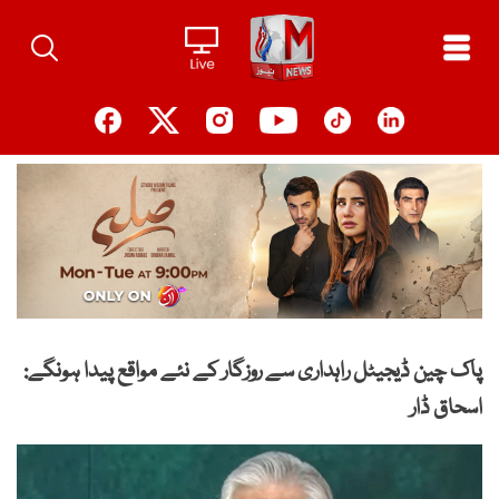
Ski
t
conten
پاک چین ڈیجیٹل راہداری سے روزگار کے نئے مواقع پیدا ہونگے:
اسحاق ڈار