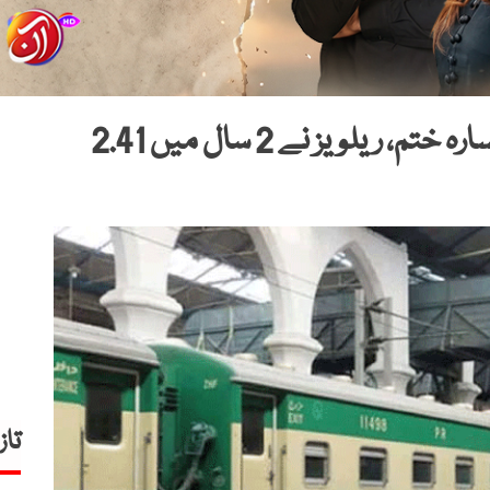
’’معجزہ ہوگیا ‘‘8 ارب سے زائد خسارہ ختم، ریلویز نے 2 سال میں 2.41
تاز