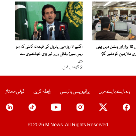
خصوصی الاؤنس 10 ہزار اور پنشن میں بھی
اگلے 2 روز میں پٹرول کی قیمت کتنی کم ہو
ی ملازمین کو ملے گا؟
رہی ہے؟ وفاقی وزیر نے بڑی خوشخبری سنا
دی
2 گھنٹے قبل
ہمارے بارے میں
پرائیویسی پالیسی
رابطہ کریں
ڈیلی ممتاز
© 2026 M News. All Rights Reserved