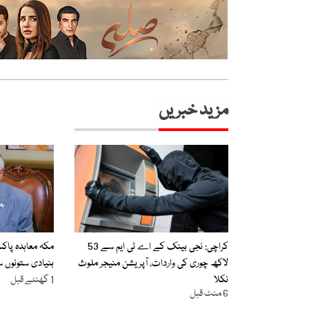
مزید خبریں
کراچی: نجی بینک کے اے ٹی ایم سے 53
مکہ معاہدہ پاک
لاکھ چوری کی واردات، آپریشن منیجر ملوث
بنیادی ستونوں س
نکلا
1 گھنٹے قبل
6 منٹ قبل