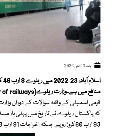
بدھ 13 مئی 2026
منافع میں ہے۔وزارت ریلوے(ministry of railways) کا انکشاف
قومی اسمبلی کے وقفہ سوالات کے دوران وزارت
کہ پاکستان ریلوے نے تاریخ میں پہلی بار م
93 ارب 60کروڑ روپے جبکہ اخراجات 91 ارب 18 کروڑ روپے رہے۔