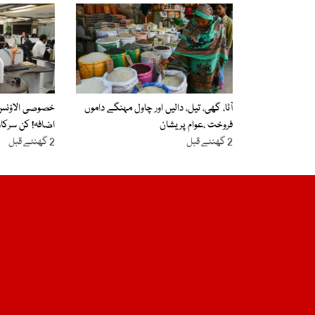
آٹا، گھی، تیل، دالیں اور چاول مہنگے داموں
فروخت ،عوام پریشان
اضافہ! کن سرکار
2 گھنٹے قبل
2 گھنٹے قبل