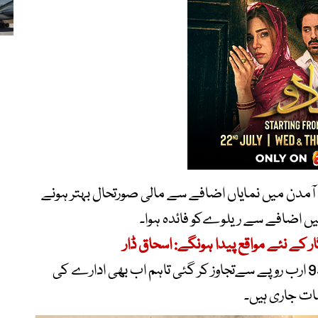
آمدن میں نمایاں اضافے سے مالی صورتحال بہتر ہونے
میں اضافے سے ریلوےکو فائدہ ہوا۔
 کے نئے مواقع پیدا ہونگے: اسحاق ڈار
پاکستان ریلوے کی مجموعی آمدن پہلی بار 93 ارب روپے سےتجاوز کر گئی تاہم اب بھی ادارے کی
ات جاری ہیں۔