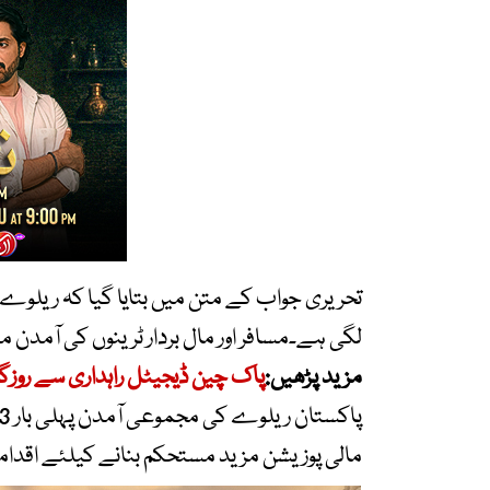
تحریری جواب کے متن میں بتایا گیا کہ ریلوے 
لگی ہے۔مسافر اور مال بردار ٹرینوں کی آمدن 
مزید پڑھیں:
پاک چین ڈیجیٹل راہداری سے روزگار
مالی پوزیشن مزید مستحکم بنانے کیلئے اقدام