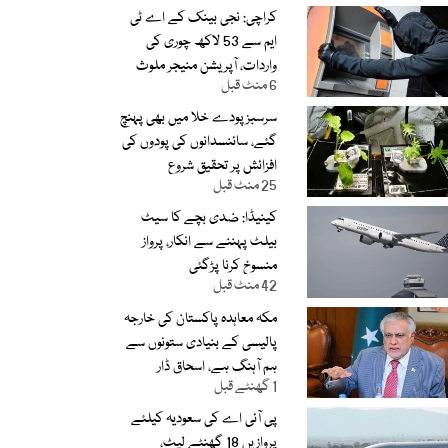
کراچی: نجی بینک کے اے ٹی
ایم سے 53 لاکھ چوری کی
واردات، آپریشن منیجر ملوث
6 منٹ قبل
نکلا
سرسبزپودے خلا میں بھی پہنچ
گئے، سائنسدانوں کی پودوں کی
افزائش پر تحقیق شروع
25 منٹ قبل
کینیڈا: ضدی بچے کا سیٹ
بیلٹ پہننے سے انکار، پرواز
منسوخ کرنا پڑگئی
42 منٹ قبل
مکہ معاہدہ پاکستان کی خارجہ
پالیسی کے بنیادی ستونوں سے
ہم آہنگ ہے، اسحاق ڈار
1 گھنٹے قبل
پی آئی اے کی سعودیہ کیلئے
پروازیں 18 گھنٹے لیٹ،