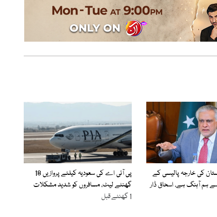
ستان کی خارجہ پالیسی کے
پی آئی اے کی سعودیہ کیلئے پروازیں 18
ے ہم آہنگ ہے، اسحاق ڈار
گھنٹے لیٹ، مسافروں کو شدید مشکلات
1 گھنٹے قبل