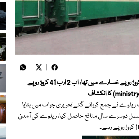
اسلام آباد، 23-2022 میں ریلوے 8 ارب 46 کروڑ روپے خسارے میں تھا، اب 2 ارب 41 کروڑ روپے
 ریلوے نے جمع کروائے گئے تحریری جواب میں بتایا
سلسل دوسرے سال منافع حاصل کیا، ریلوے کی آمدن