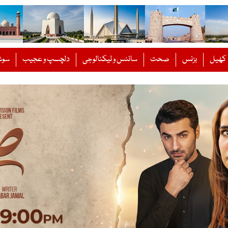
کھیل
بزنس
صحت
سائنس و ٹیکنالوجی
دلچسپ و عجیب
سوش