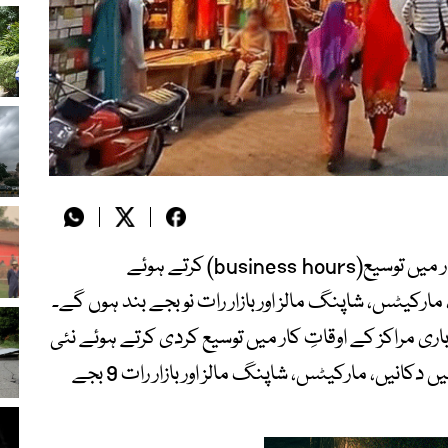
پنجاب حکومت نے کاروباری مراکز کے اوقاتِ کار میں توسیع(business hours) کرتے ہوئے
مارکیٹس، شاپنگ مالز اور بازار رات نو بجے بند ہوں گے۔
 مراکز کے اوقاتِ کار میں توسیع کردی کرتے ہوئے نئی
ٹائمنگ کا نوٹیفکیشن جاری کر دیا، صوبہ بھر میں دکانیں، مارکیٹس، شاپنگ مالز اور بازار رات 9 بجے