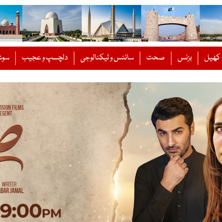
کھیل
بزنس
صحت
سائنس و ٹیکنالوجی
دلچسپ و عجیب
سوش