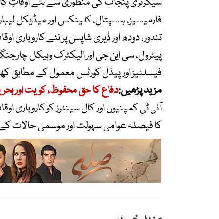
سیکرٹری پنجاب کی منظوری سے نئے اوقاتِ کار ف
فارمیسیز، ہسپتال، کلینکس اور میڈیکل لیبار
تندور، دودھ اور ڈیری شاپس پر نئے کاروباری اوق
پیٹرول، سی این جی اور الیکٹرک وہیکل چارجنگ
فیسلٹیز اور پیڈل کورٹس معمول کے مطابق کھ
مزید پڑھیں:
دفاع کا حق محفوظ، کویت اور بحرین 
آئی ٹی کمپنیوں اور کال سینٹرز کو کاروباری 
کا فیصلہ عوامی سہولت اور موسمی حالات کے پ