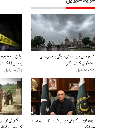
مزید خبریں
لاہور میں مزید بارش ہوگی یا نہیں، نئی
بولان؛ نامعلوم 
پیشگوئی کر دی گئی
پولیس اہلکار شہ
50 منٹ قبل
1 گھنٹے قبل
پوری قوم سیکیورٹی فورسز کے ساتھ ہے، صدر
سیکیورٹی فورسز 
مملکت