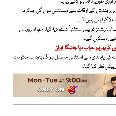
وری طور پر نافذ ہو گئے ہیں۔
ٹریز بندش کے اوقات سے مستثنیٰ ہوں گی، بیکریز،
ات لاگو نہیں ہوں گے۔
 اسٹیشنز کو بھی استثنیٰ دے دیا گیا، جم، اسپورٹس
لے رہ سکیں گے۔
کو بھرپور جواب دیا جائیگا، ایران
اوقات کی پابندی سے استثنیٰ حاصل ہو گا، پنجاب حکومت
یش نظر کیا گیا۔