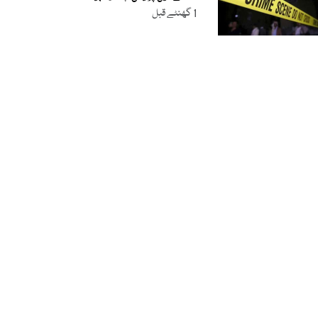
1 گھنٹے قبل