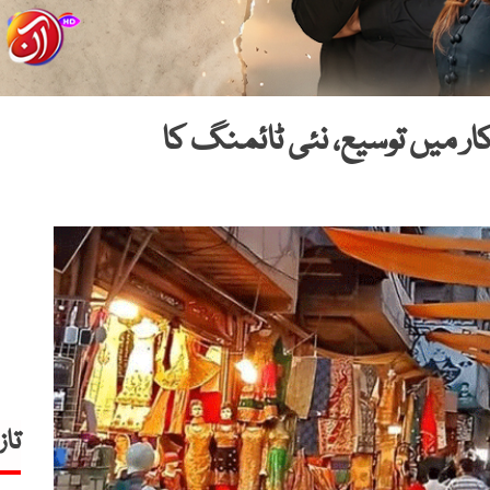
ار میں توسیع، نئی ٹائمنگ کا
تاز