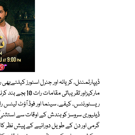
مارکیزاور تقریباتی مقامات رات 10 بجے بند کرنے کی ہدایت کی گئی ہے ۔
ڈیلیوری سروسز کو بندش کے اوقات سے استثنیٰ
گرمی اور دن کے طویل دورانیے کے پیش نظر کا