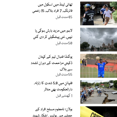
تھائی لینڈ میں اسکول میں
فائرنگ، 7 افراد ہلاک، 15 زخمی
45 منٹ قبل
لاہور میں مزید بارش ہوگی یا
نہیں، نئی پیشگوئی کر دی گئی
50 منٹ قبل
یوگنڈا فٹبال ٹیم کے کپتان
ڈکیتی مزاحمت کے دوران تشدد
سے ہلاک
55 منٹ قبل
فلپائن میں 5.8 شدت کا زلزلہ،
دارالحکومت بھی متاثر
1 گھنٹے قبل
بولان؛ نامعلوم مسلح افراد کے
حملے میں پولیس اہلکار شہید