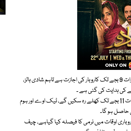
ڈیپارٹمنٹل، کریانہ اور جنرل اسٹورز کیلئےبھی رات 9 بجے تک کاروبار کی اجازت ہے تاہم شادی ہالز،
ریسٹورنٹس، کیفے، سینما اور فوڈ آؤٹ لیٹس رات 11 بجے تک کھلے رہ سکیں گے، ٹیک اوے اور ہوم
 حاصل ہو گا۔
روباری اوقات میں نرمی کا فیصلہ کیا گیاہے، چیف