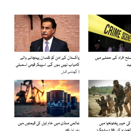
مسلح افراد کے حملے میں
پاکستان کے امن کو نقصان پہنچانے والے
ید
کامیاب نہیں ہوں گے، اسپیکر قومی اسمبلی
1 گھنٹے قبل
کی خیبر پختونخوا میں
عالمی منڈی میں خام تیل کی قیمتوں میں
کارروائیاں، فتنۃ الخوارج کے 10 دہشتگرد
پھر اضافہ