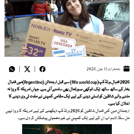
جمعرات 11 جون 2026
2026 فٹبال ورلڈکپ(fifa world cup) سے قبل ارجنٹائن (Argentina)میں فٹبال
بخار کے ساتھ ساتھ ایک انوکھی صورتحال بھی سامنے آئی ہے، جہاں امریکہ کا ویزا نہ
ملنے والے شائقین کو تسلی دینے کے لیے ایک مقامی کمپنی نے مفت ٹی وی دینے کا
اعلان کیا ہے۔
ارجنٹائن میں کئی فٹبال شائقین کو 2026 ورلڈکپ دیکھنے کے لیے امریکہ کا ویزا نہیں
مل سکا، تاہم اب ان کے لیے ایک کمپنی نے غیر معمولی پیشکش کر دی ہے۔