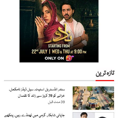
تازہ ترین
سندر انڈسٹریل اسٹیٹ، سیل ڈیڈز نامکمل،
خزانے کو 70 کروڑ سے زائد کا نقصان
39 منٹ قبل
جاپانی شاہکار، گرمی میں ٹھنڈے رہیں، پنکھے