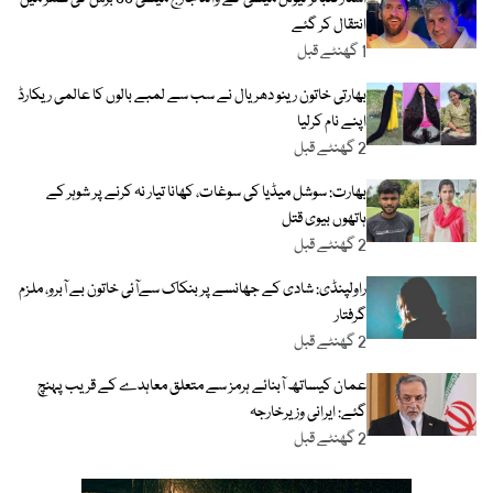
انتقال کر گئے
1 گھنٹے قبل
بھارتی خاتون رینو دھریال نے سب سے لمبے بالوں کا عالمی ریکارڈ
اپنے نام کرلیا
2 گھنٹے قبل
بھارت: سوشل میڈیا کی سوغات، کھانا تیار نہ کرنے پر شوہر کے
ہاتھوں بیوی قتل
2 گھنٹے قبل
راولپنڈی: شادی کے جھانسے پر بنکاک سےآئی خاتون بے آبرو، ملزم
گرفتار
2 گھنٹے قبل
عمان کیساتھ آبنائے ہرمز سے متعلق معاہدے کے قریب پہنچ
گئے: ایرانی وزیرخارجہ
2 گھنٹے قبل