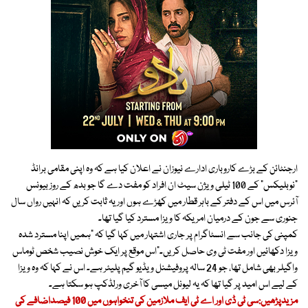
ارجنٹائن کے بڑے کاروباری ادارے نیوزان نے اعلان کیا ہے کہ وہ اپنی مقامی برانڈ
”نوبلیکس“ کے 100 ٹیلی ویژن سیٹ ان افراد کو مفت دے گا جو بدھ کے روز بیونس
آئرس میں اس کے دفتر کے باہر قطار میں کھڑے ہوں اور یہ ثابت کریں کہ انہیں رواں سال
جنوری سے جون کے درمیان امریکہ کا ویزا مسترد کیا گیا تھا۔
کمپنی کی جانب سے انسٹاگرام پر جاری اشتہار میں کہا گیا کہ ”ہمیں اپنا مسترد شدہ
ویزا دکھائیں اور مفت ٹی وی حاصل کریں۔“اس موقع پر ایک خوش نصیب شخص ٹوماس
واگیلر بھی شامل تھا، جو 24 سالہ پروفیشنل ویڈیو گیم پلیئر ہے۔ اس نے کہا کہ وہ ویزا
کے لیے اس امید پر گیا تھا کہ یہ لیونل میسی کا آخری ورلڈکپ ہو سکتا ہے۔
مزیدپڑھیں:سی ٹی ڈی اور اے ٹی ایف ملازمین کی تنخواہوں میں 100 فیصداضافے کی