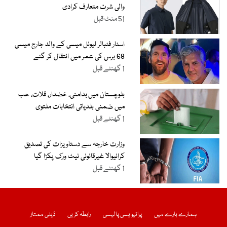
والی شرٹ متعارف کرادی
51 منٹ قبل
اسٹار فٹبالر لیونل میسی کے والد جارج میسی
68 برس کی عمر میں انتقال کر گئے
1 گھنٹے قبل
بلوچستان میں بدامنی، خضدار، قلات، حب
میں ضمنی بلدیاتی انتخابات ملتوی
1 گھنٹے قبل
وزارت خارجہ سے دستاویزات کی تصدیق
کرانیوالا غیرقانونی نیٹ ورک پکڑا گیا
1 گھنٹے قبل
ہمارے بارے میں
پرائیویسی پالیسی
رابطہ کریں
ڈیلی ممتاز