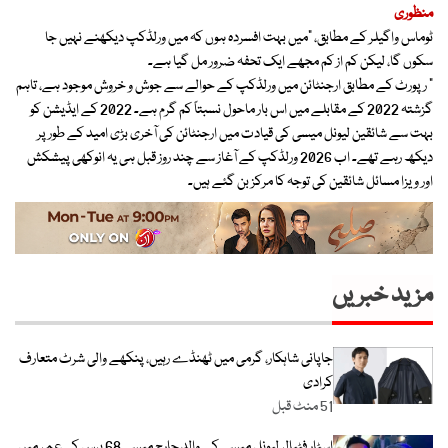
منظوری
ٹوماس واگیلر کے مطابق، ”میں بہت افسردہ ہوں کہ میں ورلڈکپ دیکھنے نہیں جا
سکوں گا، لیکن کم از کم مجھے ایک تحفہ ضرور مل گیا ہے۔
“ رپورٹ کے مطابق ارجنٹائن میں ورلڈکپ کے حوالے سے جوش و خروش موجود ہے، تاہم
گزشتہ 2022 کے مقابلے میں اس بار ماحول نسبتاً کم گرم ہے۔ 2022 کے ایڈیشن کو
بہت سے شائقین لیونل میسی کی قیادت میں ارجنٹائن کی آخری بڑی امید کے طور پر
دیکھ رہے تھے۔ اب 2026 ورلڈکپ کے آغاز سے چند روز قبل ہی یہ انوکھی پیشکش
اور ویزا مسائل شائقین کی توجہ کا مرکز بن گئے ہیں۔
مزید خبریں
جاپانی شاہکار، گرمی میں ٹھنڈے رہیں، پنکھے والی شرٹ متعارف
کرادی
51 منٹ قبل
اسٹار فٹبالر لیونل میسی کے والد جارج میسی 68 برس کی عمر میں