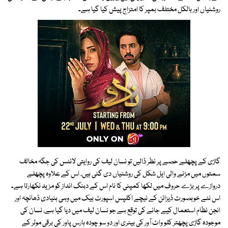
روشنیاں اور بالکل مختلف بمپر کا امتزاج پیش کیا گیا ہے۔
گاڑی کے پچھلے حصے پر نظر ڈالیں تو نسان لیف کی روایتی لائٹس کی جگہ مخالف
سمتوں میں مڑنے والی ایل شکل کی روشنیاں دی گئی ہیں، اس کے علاوہ پچھلے
دروازے پر بڑے حروف میں لکھا کمپنی کا نام اس کے دبنگ انداز کو مزید نکھارتا ہے۔
اس نئے خوبصورت ڈیزائن کے نیچے اکلپس اسپورٹ بیک میں وہی بنیادی ڈھانچہ اور
انجن نظام استعمال کیے جانے کی توقع ہے جو نسان لیف میں دیا گیا ہے، نسان کی
موجودہ گاڑی پچھتر کلو واٹ آور کی بیٹری اور دو سو چودہ ہارس پاور کی برقی موٹر کے