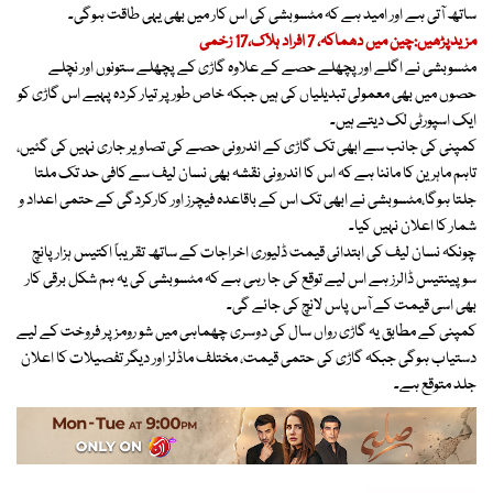
ساتھ آتی ہے اور امید ہے کہ مٹسوبشی کی اس کار میں بھی یہی طاقت ہوگی۔
مزیدپڑھیں:چین میں دھماکہ، 7 افراد ہلاک،17 زخمی
مٹسوبشی نے اگلے اور پچھلے حصے کے علاوہ گاڑی کے پچھلے ستونوں اور نچلے
حصوں میں بھی معمولی تبدیلیاں کی ہیں جبکہ خاص طور پر تیار کردہ پہیے اس گاڑی کو
ایک اسپورٹی لک دیتے ہیں۔
کمپنی کی جانب سے ابھی تک گاڑی کے اندرونی حصے کی تصاویر جاری نہیں کی گئیں،
تاہم ماہرین کا ماننا ہے کہ اس کا اندرونی نقشہ بھی نسان لیف سے کافی حد تک ملتا
جلتا ہوگا،مٹسوبشی نے ابھی تک اس کے باقاعدہ فیچرز اور کارکردگی کے حتمی اعداد و
شمار کا اعلان نہیں کیا۔
چونکہ نسان لیف کی ابتدائی قیمت ڈلیوری اخراجات کے ساتھ تقریباً اکتیس ہزار پانچ
سو پینتیس ڈالرز ہے اس لیے توقع کی جا رہی ہے کہ مٹسوبشی کی یہ ہم شکل برقی کار
بھی اسی قیمت کے آس پاس لانچ کی جائے گی۔
کمپنی کے مطابق یہ گاڑی رواں سال کی دوسری چھماہی میں شو رومز پر فروخت کے لیے
دستیاب ہوگی جبکہ گاڑی کی حتمی قیمت، مختلف ماڈلز اور دیگر تفصیلات کا اعلان
جلد متوقع ہے۔