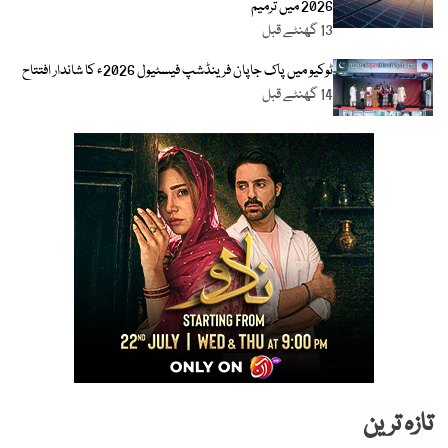
2026 میں ترمیم
13 گھنٹے قبل
ٹوکیو میں پاک جاپان فرینڈشپ فیسٹیول 2026ء کا شاندار افتتاح
14 گھنٹے قبل
تازہ ترین