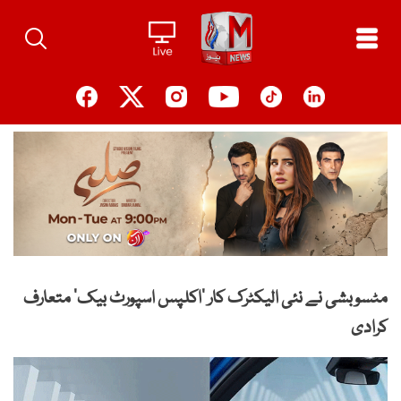
Ski
t
conten
مٹسوبشی نے نئی الیکٹرک کار ‘اکلپس اسپورٹ بیک’ متعارف
کرادی