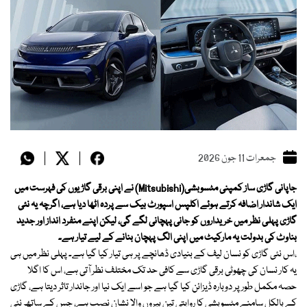
جمعرات 11 جون 2026
جاپانی گاڑی ساز کمپنی مٹسوبشی(Mitsubishi) نے اپنی برقی گاڑیوں کی فہرست میں
ایک شاندار اضافہ کرتے ہوئے اکلپس اسپورٹ بیک سے پردہ اٹھا دیا ہے، اگرچہ یہ نئی
گاڑی پہلی نظر میں خریداروں کو جانی پہچانی لگے گی، لیکن اپنے منفرد انداز اور جدید
بناوٹ کی بدولت یہ مارکیٹ میں اپنی الگ پہچان بنانے کے لیے تیار ہے۔
،اس نئی گاڑی کو نسان لیف کے بنیادی ڈھانچے پر ہی تیار کیا گیا ہے۔ پہلی نظر میں ہی
یہ کار نسان کی چھوٹی برقی گاڑی سے کافی حد تک مختلف نظر آتی ہے، اس کا اگلا
حصہ مکمل طور پر دوبارہ ڈیزائن کیا گیا ہے جو اسے ایک نیا اور جاندار تاثر دیتا ہے، گاڑی
کے بالکل سامنے مٹسوبشی کا روایتی تین ہیروں والا نشان نصب ہے، جس کے ساتھ نئی