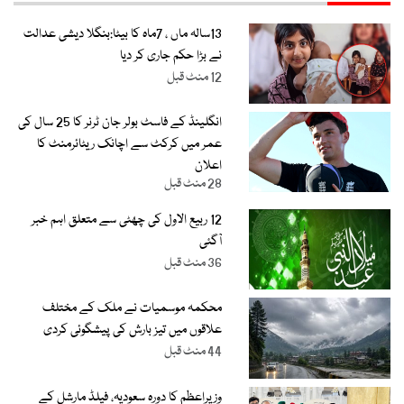
13سالہ ماں ، 7ماہ کا بیٹا:بنگلا دیشی عدالت
نے بڑا حکم جاری کر دیا
12 منٹ قبل
انگلینڈ کے فاسٹ بولر جان ٹرنر کا 25 سال کی
عمر میں کرکٹ سے اچانک ریٹائرمنٹ کا
اعلان
28 منٹ قبل
12 ربیع الاول کی چھٹی سے متعلق اہم خبر
آگئی
36 منٹ قبل
محکمہ موسمیات نے ملک کے مختلف
علاقوں میں تیز بارش کی پیشگوئی کردی
44 منٹ قبل
وزیراعظم کا دورہ سعودیہ، فیلڈ مارشل کے