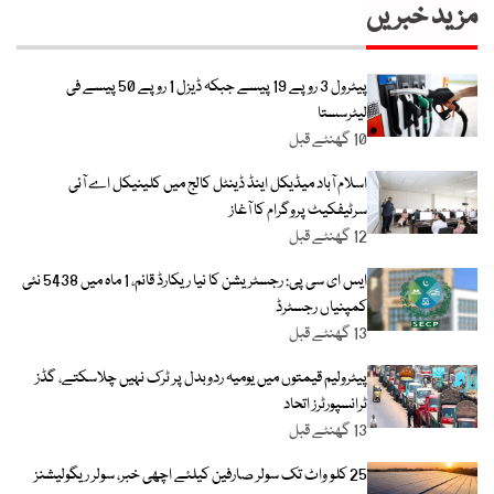
مزید خبریں
پیٹرول 3 روپے 19 پیسے جبکہ ڈیزل 1 روپے 50 پیسے فی
لیٹرسستا
10 گھنٹے قبل
اسلام آباد میڈیکل اینڈ ڈینٹل کالج میں کلینیکل اے آئی
سرٹیفکیٹ پروگرام کا آغاز
12 گھنٹے قبل
ایس ای سی پی: رجسٹریشن کا نیا ریکارڈ قائم، 1 ماہ میں 5438 نئی
کمپنیاں رجسٹرڈ
13 گھنٹے قبل
پیٹرولیم قیمتوں میں یومیہ ردوبدل پر ٹرک نہیں چلاسکتے، گڈز
ٹرانسپورٹرز اتحاد
13 گھنٹے قبل
25 کلو واٹ تک سولر صارفین کیلئے اچھی خبر، سولر ریگولیشنز