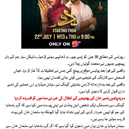
رپورٹس کے مطابق 10 جون کو اپنے چہرے ڈھانپے ہوئے 2 موٹر سائیکل سوار جم کے باہر
پہنچے جنہوں نے متعدد گولیاں چلا دیں۔
واقعے کے فوراً بعد پولیس موقع پر پہنچ گئی جس نے تحقیقات کا آغاز کر دیا، خوش
قسمتی سے فائرنگ کے نتیجے میں کوئی جانی نقصان نہیں ہوا۔
واقعے کے بعد بدنامِ زمانہ لارنس بشنوئی گینگ نے سوشل میڈیا پر اس حملے کی ذمے
داری قبول کرنے کا دعویٰ کیا ہے۔
مزیدپڑھیں:نمیر خان کے بھتیجے کے انتقال کی خبر نے مداحوں کو افسردہ کر دیا
گینگ سے منسلک ایک شخص انیل پنڈت نے اپنی پوسٹ میں کہا ہے کہ گرو رندھاوا
کے جم کو انہیں خبردار کرنے کے لیے نشانہ بنایا گیا کیونکہ وہ سلمان خان کے بہت
قریب ہوتے جا رہے ہیں۔
سوشل میڈیا پر جاری بیان میں دعویٰ کیا گیا ہے کہ اگر گرو رندھاوا نے سلمان خان سے