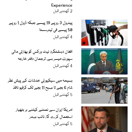
Experience
2 گھنٹے قبل
پیٹرول 3 روپے 19 پیسے جبکہ ڈیزل 1 روپے
50 پیسے فی لیٹرسستا
4 گھنٹے قبل
افغان دہشتگرد نیٹ ورکس کو بھارتی مالی
سپورٹ میسر ہے، ترجمان دفتر خارجہ
4 گھنٹے قبل
بسیمہ میں سیکیورٹی خدشات کے پیش نظر
شام 6 بجے تا صبح 11 بجے تک کرفیو نافذ
5 گھنٹے قبل
امریکا ایران سے نمٹنے کیلئے ہر ہتھیار
استعمال کرے گا، نائب صدر
5 گھنٹے قبل