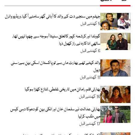
جہلم میں سنجے دت کے والد کا آبائی گھر سامنے آگیا، ویڈیو وائرل
5 گھنٹے قبل
گووندا اور کرشمہ کپور کاتعلق سنیتا آہوجہ سے چھپا نہیں تھا،
ساتھی اداکارہ نے راز کھول دیا
6 گھنٹے قبل
والد کہتے تھے بھارت ماں ہے تو پاکستان اسکی بہن ہے: سنی
دیول
11 گھنٹے قبل
بھارتی فلم رامائن میں تاریخی غلطی، تنازع کھڑا ہوگیا
16 گھنٹے قبل
بھارتی عدالت نے سلمان خان اور انکی بہن کو دھوکا دہی کیس
میں طلب کرلیا
17 گھنٹے قبل