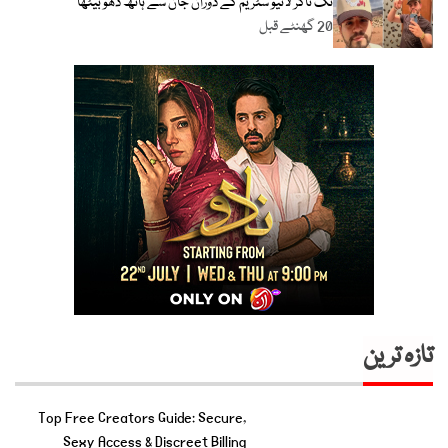
ٹک ٹاکر لائیو سٹریم کے دوران جان سے ہاتھ دھو بیٹھا
20 گھنٹے قبل
تازہ ترین
Top Free Creators Guide: Secure,
Sexy Access & Discreet Billing