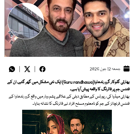
جمعہ 12 جون 2026
بھارتی گلوکار گرو رندھاوا(Guru randhawa) ایک نئی مشکل میں گھر گئے، ان کے
فٹنس جم پر فائرنگ کا واقعہ پیش آیا ہے۔
بھارتی میڈیا کی رپورٹس کے مطابق دہلی کے علاقے پشم وہار میں واقع گرو رندھاوا کے
فٹنس فرنچائز کے جم کو نامعلوم مسلح افراد نے فائرنگ کا نشانہ بنایا۔