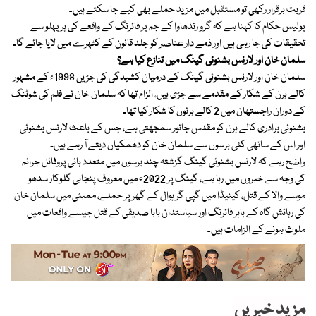
قربت برقرار رکھی تو مستقبل میں مزید حملے بھی کیے جا سکتے ہیں۔
پولیس حکام کا کہنا ہے کہ گرو رندھاوا کے جم پر فائرنگ کے واقعے کی ہر پہلو سے
تحقیقات کی جا رہی ہیں اور ذمے دار عناصر کو جلد قانون کے کٹہرے میں لایا جائے گا۔
سلمان خان اور لارنس بشنوئی گینگ میں تنازع کیا ہے؟
سلمان خان اور لارنس بشنوئی گینگ کے درمیان کشیدگی کی جڑیں 1998ء کے مشہور
کالے ہرن کے شکار کے مقدمے سے جڑی ہیں، الزام تھا کہ سلمان خان نے فلم کی شوٹنگ
کے دوران راجستھان میں 2 کالے ہرنوں کا شکار کیا تھا۔
بشنوئی برادری کالے ہرن کو مقدس جانور سمجھتی ہے، جس کے باعث لارنس بشنوئی
اور اس کے ساتھی کئی برسوں سے سلمان خان کو دھمکیاں دیتے آ رہے ہیں۔
واضح رہے کہ لارنس بشنوئی گینگ گزشتہ چند برسوں میں متعدد ہائی پروفائل جرائم
کی وجہ سے خبروں میں رہا ہے، گینگ پر 2022ء میں معروف پنجابی گلوکار سدھو
موسے والا کے قتل، کینیڈا میں گپی گریوال کے گھر پر حملے، ممبئی میں سلمان خان
کی رہائش گاہ کے باہر فائرنگ اور سیاستدان بابا صدیقی کے قتل جیسے واقعات میں
ملوث ہونے کے الزامات ہیں۔
مزید خبریں