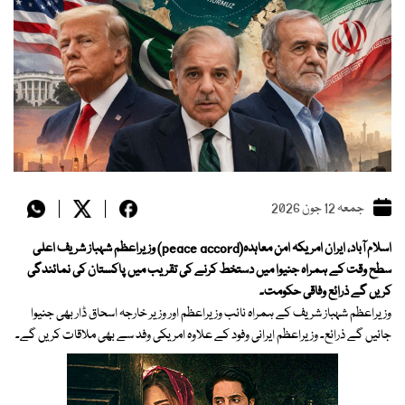
جمعہ 12 جون 2026
اسلام آباد، ایران امریکہ امن معاہدہ(peace accord) وزیراعظم شہباز شریف اعلی
سطح وقت کے ہمراہ جنیوا میں دستخط کرنے کی تقریب میں پاکستان کی نمائندگی
کریں گے ذرائع وفاقی حکومت۔
وزیراعظم شہباز شریف کے ہمراہ نائب وزیراعظم اور وزیر خارجہ اسحاق ڈار بھی جنیوا
جائیں گے ذرائع۔ وزیراعظم ایرانی وفود کے علاوہ امریکی وفد سے بھی ملاقات کریں گے۔