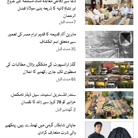
دعا ہے دفاعی معاہدہ امت مسلمہ کے عروج
اور نشاۃِ ثانیہ کا ذریعہ بنے: مولانا فضل
الرحمان
7 منٹ قبل
ماہرین آثار قدیمہ کا قدیم اہرامِ مصر کی تعمیر
سے متعلق اہم انکشاف
35 منٹ قبل
گڈز ٹرانسپورٹ کی ملکگیر ہڑتال، مطالبات کی
منظوری تک جاری رکھنے کا اعلان
46 منٹ قبل
سندر انڈسٹریل اسٹیٹ، سیل ڈیڈز نامکمل،
خزانے کو 70 کروڑ سے زائد کا نقصان
2 گھنٹے قبل
جاپانی شاہکار، گرمی میں ٹھنڈے رہیں، پنکھے
والی شرٹ متعارف کرادی