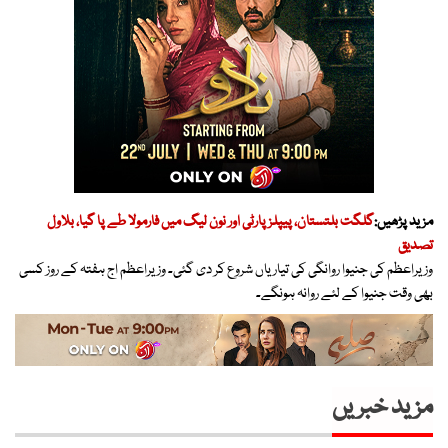
مزید پڑھیں:
گلگت بلتستان، پیپلز پارٹی اور نون لیگ میں فارمولا طے پا گیا، بلاول
تصدیق
وزیراعظم کی جنیوا روانگی کی تیاریاں شروع کر دی گئی۔ وزیراعظم اج ہفتہ کے روز کسی
بھی وقت جنیوا کے لئے روانہ ہونگے۔
مزید خبریں