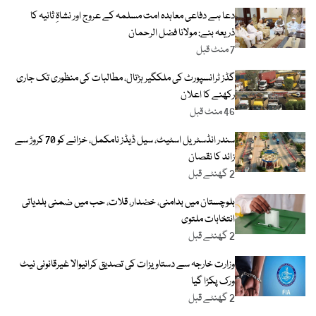
دعا ہے دفاعی معاہدہ امت مسلمہ کے عروج اور نشاۃِ ثانیہ کا
ذریعہ بنے: مولانا فضل الرحمان
7 منٹ قبل
گڈز ٹرانسپورٹ کی ملکگیر ہڑتال، مطالبات کی منظوری تک جاری
رکھنے کا اعلان
46 منٹ قبل
سندر انڈسٹریل اسٹیٹ، سیل ڈیڈز نامکمل، خزانے کو 70 کروڑ سے
زائد کا نقصان
2 گھنٹے قبل
بلوچستان میں بدامنی، خضدار، قلات، حب میں ضمنی بلدیاتی
انتخابات ملتوی
2 گھنٹے قبل
وزارت خارجہ سے دستاویزات کی تصدیق کرانیوالا غیرقانونی نیٹ
ورک پکڑا گیا
2 گھنٹے قبل