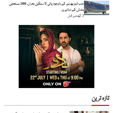
حب ڈیم بھرنے کے باوجود پانی کا سنگین بحران، 300 صنعتیں
بندش کے دہانے پر
3 گھنٹے قبل
تازہ ترین