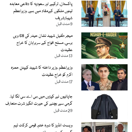
پاکستان، ترکیے اور سعودیہ کا دفاعی معاہدہ
تینوں ملکوں کےمفاد میں ہے، وزیراعظم
شہبازشریف
9 منٹ قبل
میجر طفیل شہید نشان حیدر کی 68 ویں
برسی، مسلح افواج کے سربراہان کا خراج
عقیدت
13 منٹ قبل
وزیراعظم ،وزیر داخلہ کا شہید کیپٹن حمزہ
اکرم کو خراجِ عقیدت
17 منٹ قبل
جاپانیوں نے کپڑوں میں ہی اے سی لگا لیا،
گرمی سے بچنے کی حیرت انگیز شرٹ متعارف
29 منٹ قبل
ویسٹ انڈیز کا دورہ ختم، قومی کرکٹ ٹیم