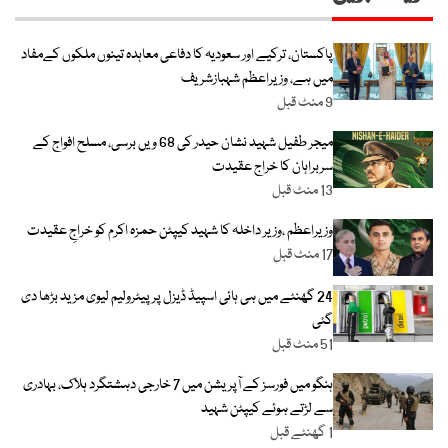
پاکستان، ترکیے اور سعودیہ کا دفاعی معاہدہ تینوں ملکوں کےمفاد
میں ہے، وزیراعظم شہبازشریف
9 منٹ قبل
میجر طفیل شہید نشان حیدر کی 68 ویں برسی، مسلح افواج کے
سربراہان کا خراج عقیدت
13 منٹ قبل
وزیراعظم ،وزیر داخلہ کا شہید کیپٹن حمزہ اکرم کو خراجِ عقیدت
17 منٹ قبل
24 گھنٹے میں ہی ہائی اسپیڈ ڈیزل پر پیٹرولیم لیوی مزید بڑھا دی
گئی
51 منٹ قبل
ہنگو میں فورسز کے آپریشن میں 7 خارجی دہشتگرد ہلاک، بہادری
سے لڑتے ہوئے کیپٹن شہید
1 گھنٹے قبل