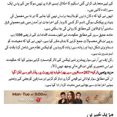
کے لیے متعارف کرائی گئی اسکیم کا اطلاق ایسے افراد پر نہیں ہوگا جن کے پاس ایک
سے زائد دکانیں ہیں۔
انہوں نے کہا کہ دکان داروں کو بلاوجہ ہراساں نہیں کیا جائے گا اور نہ ہی معمول کی
بنیاد پر بیکنگ ہوگی، تاہم اگر کسی کاروبار کے اخراجات اور آمدن میں غیر معمولی فرق
سامنے آیا تو قانون کے مطابق کارروائی کی جا سکتی ہے۔
حامد عتیق سرور کے مطابق حکومت نے انفورسمنٹ اقدامات کے ذریعے 600 ارب
روپے اضافی محصولات جمع کرنے کا ہدف مقرر کیا ہے۔ انہوں نے کہا کہ معیشت کو
دستاویزی شکل دینا اور زیادہ سے زیادہ کاروباروں کو ٹیکس نظام میں شامل کرنا وقت کی
اہم ضرورت ہے۔
رکن ایف بی آر نے سولر پینلز پر نئے ٹیکس کے تاثر کو مسترد کرتے ہوئے کہا کہ حکومت
نے اس شعبے پر کوئی اضافی مالی بوجھ نہیں ڈالا۔
مزید پڑھیں:
ترکیہ؛ 267 مسافروں سے بھرا طیارہ ایئرپورٹ پر ریڈار ٹاور سے ٹکرا گیا
ان کے مطابق سولر توانائی نے قومی گرڈ پر دباؤ کم کرنے اور صارفین کو بجلی کے بڑھتے
ہوئے اخراجات سے بچانے میں مثبت کردار ادا کیا ہے۔
مزید خبریں