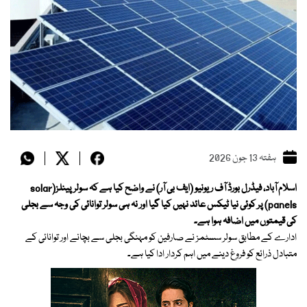
ہفتہ 13 جون 2026
اسلام آباد، فیڈرل بورڈ آف ریونیو (ایف بی آر) نے واضح کیا ہے کہ سولر پینلز(solar
panels) پر کوئی نیا ٹیکس عائد نہیں کیا گیا اور نہ ہی سولر توانائی کی وجہ سے بجلی
کی قیمتوں میں اضافہ ہوا ہے۔
ادارے کے مطابق سولر سسٹمز نے صارفین کو مہنگی بجلی سے بچانے اور توانائی کے
متبادل ذرائع کو فروغ دینے میں اہم کردار ادا کیا ہے۔