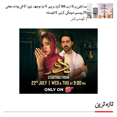
صارفین پر 9 ارب 80 کروڑ روپے کا نیا بوجھ، نیپرا کا فی یونٹ بجلی
75 پیسے مہنگی کرنے کا فیصلہ
1 گھنٹے قبل
تازہ ترین