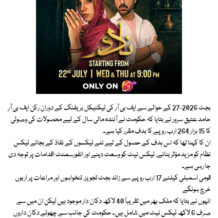
بجٹ 2026-27 کے حوالے سے ایف بی آر کی ٹیکنیکل بریفنگ کے دوران رکن ایف بی آر
حامد عتیق سرور نے بتایا کہ حکومت نے آئندہ مالی سال کے لیے محصولات کی وصولی
کا 15 ہزار 264 ارب روپے کا ہدف مقرر کیا ہے۔
ان کا کہنا تھا کہ اس ہدف کے حصول کے لیے نئے ٹیکسوں کے نفاذ کے بجائے ٹیکس
نظام کو مزید مؤثر بنانے، ٹیکس نیٹ کو وسعت دینے اور انفورسمنٹ اقدامات پر توجہ دی
جا رہی ہے۔
قومی اسمبلی کیلئے 17 ارب روپے سے زائد بجٹ تجویز، تنخواہوں اور مراعات پر اربوں
خرچ ہونگے
انہوں نے بتایا کہ ملک بھر میں تقریباً 40 لاکھ دکان دار موجود ہیں لیکن ان میں سے
صرف 6 لاکھ ٹیکس نیٹ میں شامل ہیں۔ حکومت کی جانب سے چھوٹے دکان داروں