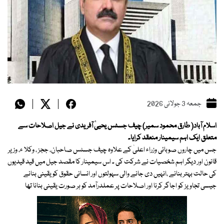
جمعہ 3 جولائی 2026
اسلام آباد( طارق محمود سمیر) چیف جسٹس یحییٰ آفریدی نے جیل اصلاحات سے
متعلق ایک اہم سیمینار منعقد کرایا۔
جس میں چاروں صوبائی وزراء اعلیٰ کے علاوہ چیف جسٹس صاحبان، ججز ، وکلا ء، وزیر
قانون اور دیگر اہم شخصیات نے شرکت کی ۔ اس سیمینار کا مقصد جیل میں قید قیدیوں
کی حالت بہتر بنانے ،انہیں دی جانے والی سہولتوں اور انسانی حقوق کو یقینی بنانے
جیسی تجاویز کو اجاگر کرنا اور اصلاحات پر عملدرآمد کو ہر صورت یقینی بنانا تھا