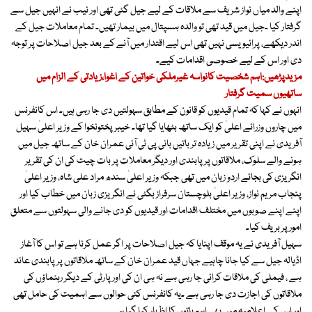
اپنے والد میاں نواز شریف سے ملاقات کے لیے جیل گئی تھی اور نیب نے انہیں جیل سے
گرفتار کیا ۔جیل میں قید تھی تو والدہ ہسپتال میں بیمار تھیں۔ تمام معاملات جیل کے
اندر دیکھے، پرائیویسی نہیں تھی اس لیے اقتدار میں آنے کے بعد جیل اصلاحات پر توجہ
دی اور اس کے لیے خصوصی اقدامات کیے۔
مزیدپڑھیں:اہم شخصیت کانواسہ غیرملکی خواتین کے اغوا،زیادتی کے الزام میں
ساتھیوں سمیت گرفتار
انہوں نے کہا کہ تمام قیدیوں کو قانون کے مطابق سہولتیں دی جا رہی ہیں۔ اس کانفرنس
میں چاروں وزرائے اعلیٰ کو ایک ساتھ بٹھایا گیا تھا۔ خیبر پختونخوا کے وزیر اعلیٰ سہیل
آفریدی نے اپنی تقریر میں زیادہ تر باتیں بانی پی ٹی آئی عمران خان کے ساتھ جیل میں
ہونے والے سلوک، ملاقاتوں پر پابندی اور دیگر معاملات پر بات چیت کی ان کی تقریر
انگریزی کی بجائے اردو زبان میں تھی جبکہ وزیر اعلیٰ سندھ مراد علی شاہ، وزیر اعلیٰ
پنجاب مریم نواز، وزیر اعلیٰ بلوچستان سرفراز بگٹی نے انگریزی زبان میں خطاب کیا اور
اپنے اپنے صوبوں میں مختلف اقدامات اور قیدیوں کو دی جانے والی سہولتوں سے متعلق
امور پر بریف کیا۔
سہیل آفریدی نے یہ موقف اپنایا کہ جیل اصلاحات پر اگر عمل کرنا ہے تو اس کا آغاز
اڈیالہ جیل سے کیا جانا چاہیے جہاں قید عمران خان کے ساتھ ملاقاتوں پر پابندی عائد
ہے ، فیملی کی ملاقات کرائی جا رہی ہے نہ ہی ان کی اور پارٹی کے دیگر رہنماؤں کی
ملاقاتوں کی اجازت دی جا رہی ہے ۔یہ کانفرنس کئی حوالوں سے اہمیت کی حامل تھی
اور اس کے اعلامیہ میں بھی اہم باتوں کا اظہار کیا گیا ہے۔