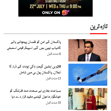
تازہ ترین
پاکستان کے امن کو نقصان پہنچانے والے
کامیاب نہیں ہوں گے، اسپیکر قومی اسمبلی
4 منٹ قبل
20ویں ایشین گیمز: ہاکی ایونٹ کے ڈراز کا
اعلان، پاکستان پول بی میں شامل
13 منٹ قبل
صباحت بخاری نے صحت مند فلرٹنگ کو
خوشگوار ماحول کیلئے مفید قرار دے دیا
19 منٹ قبل