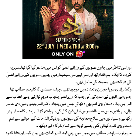
اور اسی تناظر میں چاروں صوبوں کے وزرائے اعلیٰ کو اس میں مدعو کیا گیا تھا۔ سپریم
کورٹ کا ایک اہم اقدام تھا اور اسی لیے اس سیمینار میں چاروں صوبوں کے وزرائے اعلیٰ
کی شرکت بھی اہمیت کی حامل تھی۔
وکلا برادری ہو یا ججز بڑی تعداد میں موجود تھے ۔چیف جسٹس کا کلیدی خطاب تھا
جس میں انہوں نے اہم باتیں کی جب کہ وزیراعلیٰ پنجاب مریم نواز نے اپنے خطاب سے
قبل ہی ایک دستاویزی فلم بھی دکھائی جس میں پنجاب کے اندر جیلوں میں دی جانے
والی سہولتوں جس میں بالخصوص ٹیلی فون کال کی سہولت، کھانے پینے کا معیار بہتر
رکھنے، ہسپتالوں میں علاج معالجہ کی سہولتوں اور دیگر اقدامات کے حوالے سے فلم
دستاویزی فلم دکھائی گئی جسے توجہ سے تمام شرکا ء نے دیکھا ۔
مریم نواز نے اپنے خطاب میں جیل میں اپنی قید کے واقعات بھی بیان کیے اور بتایا کہ وہ