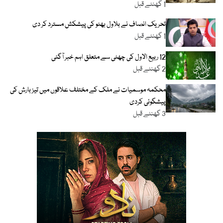
1 گھنٹے قبل
تحریک انصاف نے بلاول بھٹو کی پیشکش مسترد کر دی
1 گھنٹے قبل
12 ربیع الاول کی چھٹی سے متعلق اہم خبر آگئی
2 گھنٹے قبل
محکمہ موسمیات نے ملک کے مختلف علاقوں میں تیز بارش کی
پیشگوئی کردی
3 گھنٹے قبل