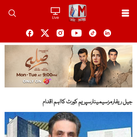
Ski
t
conten
جیل ریفارمزسیمینارسپریم کورٹ کااہم اقدام