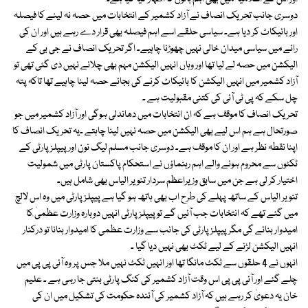
دوسری جانب تحریک انصاف نے آزاد کشمیر کے انتخابات میں حصہ نہ لینے کا فیصلہ
اور بائیکاٹ کر دیا ہے۔ سیاسی حلقے اسے اہم فیصلہ بھی قرار دے رہے ہیں اور ان کی
رائے میں سیاسی میدان خالی نہیں چھوڑنا چاہیے۔ اگر تحریک انصاف نے جی بی کے
الیکشن میں حصہ لے لیا تھا اور وہاں انہیں الیکشن مہم بھی چلانے نہیں دی گئی تھی تو
آزاد کشمیر میں انہیں الیکشن کا بائیکاٹ کرنے کی بجائے حصہ لینا چاہیے تھا تاکہ پتہ
چل سکے کہ پی ٹی آئی کی کتنی مقبولیت ہے ۔
تحریک انصاف کا موقف ہے کہ ان انتخابات میں دھاندلی ہوگی اور آزاد کشمیر میں جو
صورتحال ہے ہم اس لیے بھی الیکشن میں حصہ نہیں لینا چاہتے ۔یہ تحریک انصاف کا
اپنا نقطہ نظر ہے اور ان کا موقف ہے۔ دوسری جانب مسلم لیگ نون اورپیپلز پارٹی کے
ٹکٹوں سے محروم ہونے والے اہم رہنماؤں نے استحکام پاکستان پارٹی میں شمولیت
اختیار کر لی ہے جن میں سابق وزیراعظم سردار تنویر الیاس بھی شامل ہیں۔
تنویر الیاس کے ساتھ پہلے کی طرح اب بھی ہاتھ ہو گیا ہے پیپلز پارٹی میں وہ اس لالچ
میں گئے تھے کہ انتخابات جب آئیں گے تو پیپلز پارٹی انہیں دوبارہ وزارت عظمیٰ ٰکا
امیدوار بنائے گی مگر پیپلز پارٹی کی جانب سے وزارت عظمی کا امیدوار بنانا تو درکنار
انہیں الیکشن لڑنے کے لیے ٹکٹ بھی نہیں دیا گیا ۔
انہوں نے 4 حلقوں سے ٹکٹ مانگا تھا اور انہیں ٹکٹ نہیں ملا جس پر وہ آئی پی پی میں
چلے گئے اور آئی پی پی اس وقت آزاد کشمیر کی کنگ پارٹی بنتی جا رہی ہے ۔ علیم
خان یہ دعویٰ کر رہے ہیں کہ آزاد کشمیر کی آئندہ حکومت کی تشکیل میں ان کی