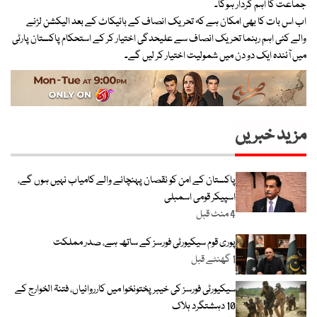
جماعت کا اہم کردار ہوگا۔
اب اس بات کا بھی امکان ہے کہ تحریک انصاف کے بائیکاٹ کے بعد الیکشن لڑنے
والے کئی اہم رہنما تحریک انصاف سے علیحدگی اختیار کر کے استحکام پاکستان پارٹی
میں آئندہ ایک دو دن میں شمولیت اختیار کر لیں گے۔
مزید خبریں
پاکستان کے امن کو نقصان پہنچانے والے کامیاب نہیں ہوں گے،
اسپیکر قومی اسمبلی
4 منٹ قبل
پوری قوم سیکیورٹی فورسز کے ساتھ ہے، صدر مملکت
1 گھنٹے قبل
سیکیورٹی فورسز کی خیبر پختونخوا میں کارروائیاں، فتنۃ الخوارج کے
10 دہشتگرد ہلاک