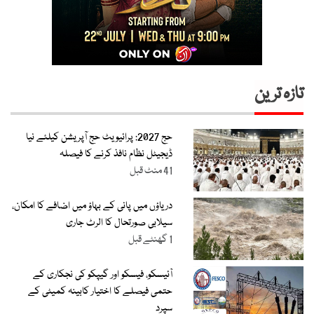
تازہ ترین
حج 2027: پرائیویٹ حج آپریشن کیلئے نیا
ڈیجیٹل نظام نافذ کرنے کا فیصلہ
41 منٹ قبل
دریاؤں میں پانی کے بہاؤ میں اضافے کا امکان،
سیلابی صورتحال کا الرٹ جاری
1 گھنٹے قبل
آئیسکو، فیسکو اور گیپکو کی نجکاری کے
حتمی فیصلے کا اختیار کابینہ کمیٹی کے
سپرد