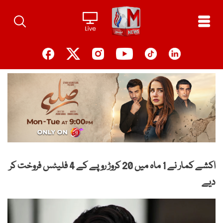
Ski
t
conten
اکشے کمار نے 1 ماہ میں 20 کروڑ روپے کے 4 فلیٹس فروخت کر
دیے