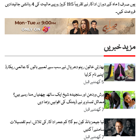
یوں صرف 1 ماہ کے دوران اداکار نے تقریباً 19.5 کروڑ روپے مالیت کی 4 رہائشی جائیدادیں
فروخت کیں۔
مزید خبریں
بھارتی خاتون رینو دھریال نے سب سے لمبے بالوں کا عالمی ریکارڈ
اپنے نام کرلیا
5 گھنٹے قبل
ہرش وردھن اور سنجیدہ شیخ ایک ساتھ چھٹیاں منا رہے ہیں؟
مماثل تصاویر نے ڈیٹنگ کی افواہیں بڑھا دیں
7 گھنٹے قبل
نیا جیمز بانڈ کون ہو گا؟ کم عمر اداکار کی تلاش، اہم تفصیلات
سامنے آگئیں
7 گھنٹے قبل