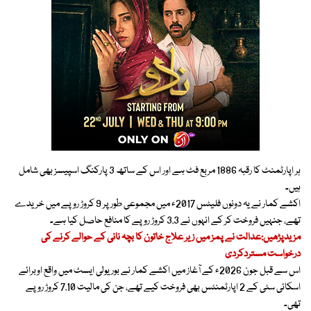
ہر اپارٹمنٹ کا رقبہ 1886 مربع فٹ ہے اور اس کے ساتھ 3 پارکنگ اسپیسز بھی شامل
ہیں۔
اکشے کمار نے یہ دونوں فلیٹس 2017ء میں مجموعی طور پر 9 کروڑ روپے میں خریدے
تھے، جنہیں فروخت کر کے انہوں نے 3.3 کروڑ روپے کا منافع حاصل کیا ہے۔
مزیدپڑھیں:عدالت نے پمز میں زیر علاج خاتون کا بچہ نانی کے حوالے کرنے کی
درخواست مستردکردی
اس سے قبل جون 2026ء کے آغاز میں اکشے کمار نے بوریولی ایسٹ میں واقع اوبرائے
اسکائی سٹی کے 2 اپارٹمنٹس بھی فروخت کیے تھے، جن کی مالیت 7.10 کروڑ روپے
تھی۔