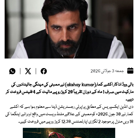
جمعہ 3 جولائی 2026
بالی ووڈ اداکار اکشے کمار(akshay kumar) نے ممبئی کی مہنگی جائیدادوں کی
مارکیٹ میں صرف 1 ماہ کے دوران تقریباً 20 کروڑ روپے مالیت کے 4 فلیٹس فروخت کر
دیے۔
دی انڈین ایکسپریس کے مطابق پراپرٹی رجسٹریشن ڈیٹا سے معلوم ہوا ہے کہ اکشے
کمار نے 30 جون 2026ء کو ممبئی کے علاقے ملنڈ ویسٹ میں واقع اوبرائے اینگما کی
18 ویں منزل پر موجود 2 لگژری اپارٹمنٹس 12.38 کروڑ روپے میں فروخت کیے۔