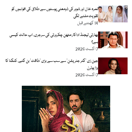
نمرہ خان اور شوہر کی ذومعنی پوسٹوں سے طلاق کی افواہوں کو
تقویت ملنے لگی
14 گھنٹے قبل
بھارتی لیجنڈ اداکار متھن چکرورتی کی سرجری، اب حالت کیسی
ہے؟
7 اگست 2026
جین زی ’گٹر جنریشن‘ سے سب سے بڑی ’طاقت‘ بن گئے، کنگنا کا
بڑا یوٹرن
7 اگست 2026