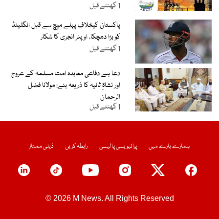
1 گھنٹے قبل
پاکستان کیخلاف پہلے میچ سے قبل انگلینڈ
کو بڑا دھچکا، اوپنر انجری کا شکار
1 گھنٹے قبل
دعا ہے دفاعی معاہدہ امت مسلمہ کے عروج
اور نشاۃِ ثانیہ کا ذریعہ بنے: مولانا فضل
الرحمان
1 گھنٹے قبل
ہمارے بارے میں
پرائیویسی پالیسی
رابطہ کریں
ڈیلی ممتاز
© 2026 M News. All Rights Reserved