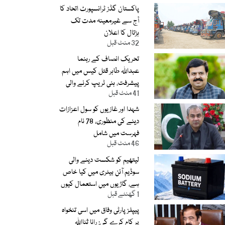
پاکستان گڈز ٹرانسپورٹ اتحاد کا
آج سے غیرمعینہ مدت تک
ہڑتال کا اعلان
32 منٹ قبل
تحریک انصاف کے رہنما
عبداللہ طاہر قتل کیس میں اہم
پیشرفت، ہنی ٹریپ کرنے والی
41 منٹ قبل
ٹک ٹاکر گرفتار
شہدا اور غازیوں کو سول اعزازات
دینے کی منظوری، 78 نام
فہرست میں شامل
46 منٹ قبل
لیتھیم کو شکست دینے والی
سوڈیم آئن بیٹری میں کیا خاص
ہے، گاڑیوں میں استعمال کیوں
1 گھنٹے قبل
نہیں کر سکتے
پیپلز پارٹی وفاق میں اسی تنخواہ
پر کام کرے گی: رانا ثنااللہ