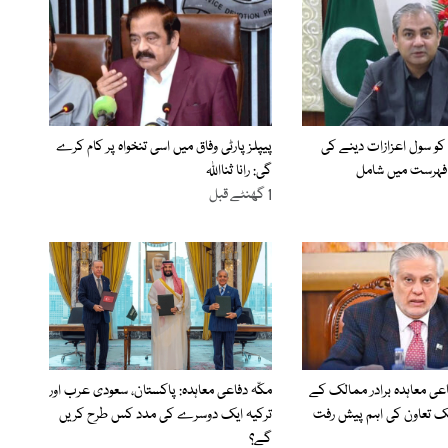
 کو سول اعزازات دینے کی
پیپلز پارٹی وفاق میں اسی تنخواہ پر کام کرے
گی: رانا ثنااللہ
1 گھنٹے قبل
عی معاہدہ برادر ممالک کے
مکّہ دفاعی معاہدہ: پاکستان، سعودی عرب اور
ک تعاون کی اہم پیش رفت
ترکیہ ایک دوسرے کی مدد کس طرح کریں
گے؟