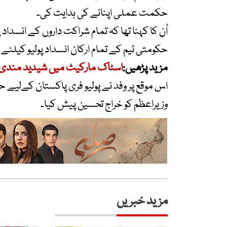
حکمت عملی اپنانے کی ہدایت کی۔
اُن کا کہنا تھا کہ تمام شراکت داروں کے انسداد
حکومتی ٹیم کے تمام ارکان انسداد پولیو کیلئے 
مزید پڑھیں:
اسٹاک مارکیٹ میں شیدید مندی، 100 انڈیکس میں 1199 پوائنٹس کی کمی ریک
اس موقع پر وفد نے پولیو فری پاکستان کےلیے حک
وزیراعظم کو خراج تحسین پیش کیا۔
مزید خبریں