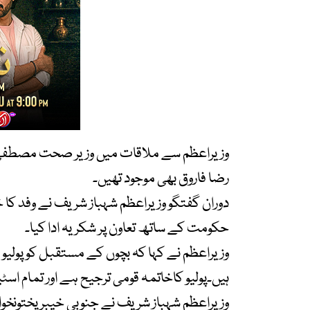
وزیراعظم سے ملاقات میں وزیر صحت مصطفیٰ کم
رضا فاروق بھی موجود تھیں۔
دوران گفتگو وزیراعظم شہباز شریف نے وفد کا خی
حکومت کے ساتھ تعاون پر شکریہ ادا کیا۔
وزیراعظم نے کہا کہ بچوں کے مستقبل کو پولی
ہیں۔پولیو کاخاتمہ قومی ترجیح ہے اور تمام ا
وزیراعظم شہباز شریف نے جنوبی خیبر پختونخوا 