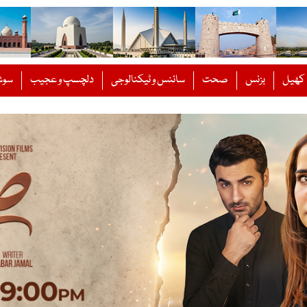
کھیل
بزنس
صحت
سائنس و ٹیکنالوجی
دلچسپ و عجیب
سوش