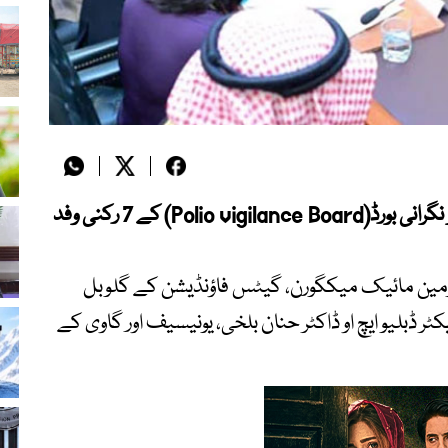
وزیراعظم شہباز شریف سے اسلام آباد میں پولیو نگرانی بورڈ(Polio vigilance Board) کے 7 رکنی وفد
یئرمین مائیک میکگورن، گیٹس فاؤنڈیشن کے گلوبل
ڈبلیو ایچ او ڈاکٹر حنان بلخی، یونیسیف اور گاوی کے