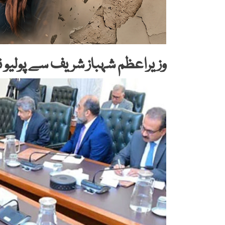
وزیراعظم شہباز شریف سے پولیو نگرانی بورڈ کے 7