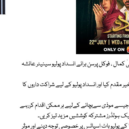
ال ، فوکل پرسن برائے انسداد پولیو سینیٹر عائشہ
ر مقدم کیا اور انسداد پولیو کے لیے شراکت داروں کا
و جیسے موذی سےبچانے کےلیے ہر ممکن اقدام کررہے
سٹیک ہولڈرز مشترکہ کوششیں مزید تیز کریں۔
کے پولیو ہاٹ اسپاٹس پر خصوصی توجہ دینے اور موثر