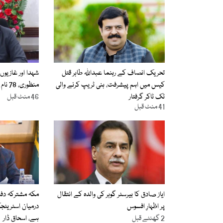
تحریک انصاف کے رہنما عبداللہ طاہر قتل
شہدا اور غازیوں
کیس میں اہم پیشرفت، ہنی ٹریپ کرنے والی
منظوری، 78 نام فہرست میں شامل
ٹک ٹاکر گرفتار
46 منٹ قبل
41 منٹ قبل
ایاز صادق کا بیرسٹر گوہر کی والدہ کے انتقال
مکہ مشترکہ دفا
پر اظہارِ افسوس
درمیان اسٹریٹج
2 گھنٹے قبل
ہے، اسحاق ڈار