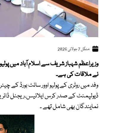
منگل 7 جولائی 2026
نے ملاقات کی ہے۔
وفد میں روٹری کے پولیو اوور سائٹ بورڈ کے چ
ڈیولپمنٹ کے صدر کرس ایلائیس،ریجنل ڈائریکٹر 
نمایندگان بھی شامل تھے ۔