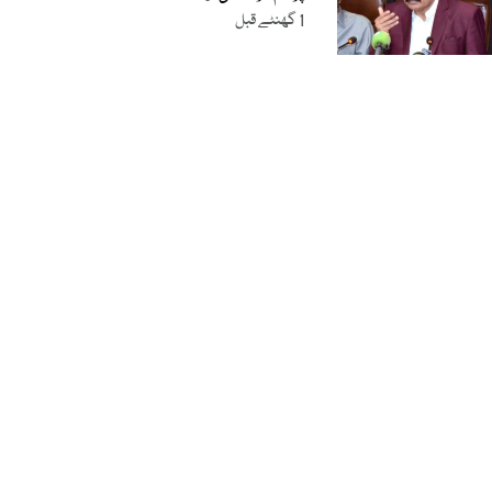
1 گھنٹے قبل