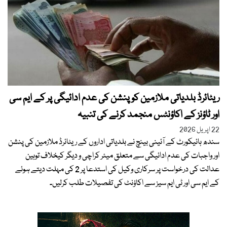
ریٹائرڈ بلدیاتی ملازمین کو پنشن کی عدم ادائیگی پر کے ایم سی
اور ٹاؤنز کے اکاؤنٹس منجمد کرنے کی تنبیہ
22 اپریل 2026
سندھ ہائیکورٹ کے آئینی بینچ نے بلدیاتی اداروں کے ریٹائرڈ ملازمین کی پنشن
اور واجبات کی عدم ادائیگی سے متعلق میئر کراچی و دیگر کیخلاف توہین
عدالت کی درخواست پر سرکاری وکیل کی استدعا پر 2 کی مہلت دیتے ہوئے
کے ایم سی اور ٹی ایم سیز سے اکاؤنٹ کی تفصیلات طلب کرلیں۔