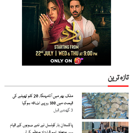
تازہ ترین
ملک بھر میں آٹامہنگا، 20 کلو تھیلے کی
قیمت میں 100 روپے اضافہ ہوگیا
3 گھنٹے قبل
پاکستان بار کونسل نے نئے صوبوں کے قیام
سے متعلق اہم قرارداد منظور کر لی