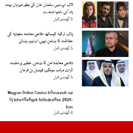
لاک اپ میں سلمان خان کی بطور میزبان بہت
یاد آئی، شلپا شندے
5 گھنٹے قبل
پاک، ترکیہ کیساتھ دفاعی معاہدہ سعودیہ کی
حفاظت کا ضامن نہیں: ابراہیم رضائی
5 گھنٹے قبل
دفاعی معاہدہ امن کا ضامن، خطے پر مثبت
اثرات مرتب ہونگے: فیصل بن فرحان
5 گھنٹے قبل
Magyar Online Casino bónuszok: az
új lehetőségek felfedezése 2026-
ban
6 گھنٹے قبل