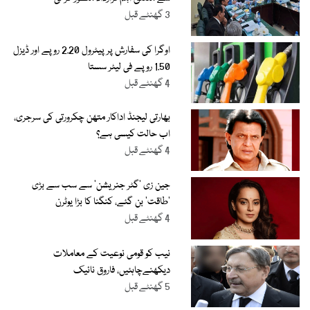
3 گھنٹے قبل
اوگرا کی سفارش پر پیٹرول 2.20 روپے اور ڈیزل
1.50 روپے فی لیٹر سستا
4 گھنٹے قبل
بھارتی لیجنڈ اداکار متھن چکرورتی کی سرجری،
اب حالت کیسی ہے؟
4 گھنٹے قبل
جین زی ’گٹر جنریشن‘ سے سب سے بڑی
’طاقت‘ بن گئے، کنگنا کا بڑا یوٹرن
4 گھنٹے قبل
نیب کو قومی نوعیت کے معاملات
دیکھنےچاہئیں، فاروق نائیک
5 گھنٹے قبل