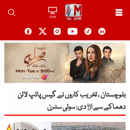
Ski
t
conten
بلوچستان ، تخریب کاروں نے گیس پائپ لائن
دھماکے سے اڑا دی: سوئی سدرن