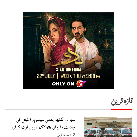
تازہ ترین
سہراب گوٹھ ایدھی سینٹر پر ڈکیتی کی
واردات، ملزمان 65 لاکھ روپے لوٹ کر فرار
12 منٹ قبل