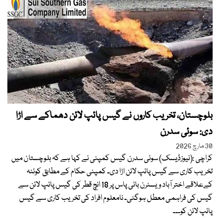
بلوچستان، تخریب کاروں نے گیس پائپ لائن دھماکے سے اڑا
دی: سوئی سدرن
30 مارچ 2026
کراچی :(نیوزڈیسک) سوئی سدرن گیس کمپنی نے کہا ہے کہ بلوچستان میں
تخریب کاری سے گیس پائپ لائن اڑا دی۔ کمپنی حکام کے مطابق کوئٹہ
کےعلاقے اختر آباد ویسٹرن بائی پاس پر 18 انچ قطر کی گیس پائپ لائن سے
گیس کی فراہمی معطل ہوگئی۔ نامعلوم افراد کی تخریب کاری سے گیس
پائپ لائن کو۔۔۔