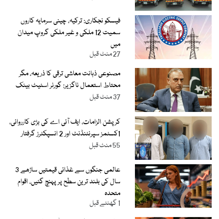
فیسکو نجکاری: ترکیہ، چینی سرمایہ کاروں
سمیت 12 ملکی و غیر ملکی گروپ میدان
میں
27 منٹ قبل
مصنوعی ذہانت معاشی ترقی کا ذریعہ، مگر
محتاط استعمال ناگزیر: گورنر اسٹیٹ بینک
37 منٹ قبل
کرپشن الزامات، ایف آئی اے کی بڑی کارروائی،
1کسٹمز سپرنٹنڈنٹ اور 2 انسپکٹرز گرفتار
55 منٹ قبل
عالمی جنگوں سے غذائی قیمتیں ساڑھے 3
سال کی بلند ترین سطح پر پہنچ گئیں، اقوام
متحدہ
1 گھنٹے قبل