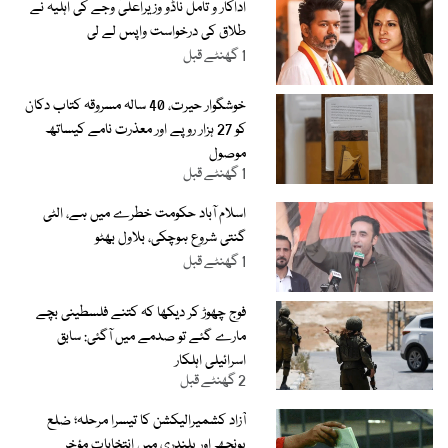
اداکار و تامل ناڈو وزیراعلیٰ وجے کی اہلیہ نے
طلاق کی درخواست واپس لے لی
1 گھنٹے قبل
خوشگوار حیرت، 40 سالہ مسروقہ کتاب دکان
کو 27 ہزار روپے اور معذرت نامے کیساتھ
موصول
1 گھنٹے قبل
اسلام آباد حکومت خطرے میں ہے، الٹی
گنتی شروع ہوچکی، بلاول بھٹو
1 گھنٹے قبل
فوج چھوڑ کر دیکھا کہ کتنے فلسطینی بچے
مارے گئے تو صدمے میں آگئی: سابق
اسرائیلی اہلکار
2 گھنٹے قبل
آزاد کشمیرالیکشن کا تیسرا مرحلہ؛ ضلع
پونچھ اور پلندری میں انتخابات مؤخر