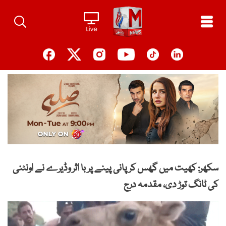
Ski
t
conten
سکھر: کھیت میں گھس کر پانی پینے پر با اثر وڈیرے نے اونٹنی
کی ٹانگ توڑ دی، مقدمہ درج