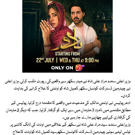
وزیر اعلیٰ سندھ مراد علی شاہ نے میئر سکھر سے واقعےکی رپورٹ طلب کرلی، وزیر اعلی
نے چیئرمین ڈسٹرکٹ کونسل سکھر کمیل شاہ کو اونٹنی کا علاج کرانے کی ہدایت
کردی۔
ادھر پولیس نے اونٹنی مالک کی مدعیت میں واقعے کا مقدمہ درج کرلیا، پولیس کے
مطابق مقدمے میں نامزد 3 ملزمان میں سے ایک کو گرفتار کرلیا، جب کہ دیگر 2 ملزمان
کی گرفتاری کےلیے چھاپے مارے جار ہے ہیں۔
وزیراعلیٰ سندھ سید مراد علی شاہ نے سکھر کے علاقے میں اونٹ کی ٹانگ کاٹنے پر
نوٹس لیتے ہوئے چیئرمین ڈسٹرکٹ کائونسل سکھرسیدکمیل شاہ کواونٹ کاعلاج