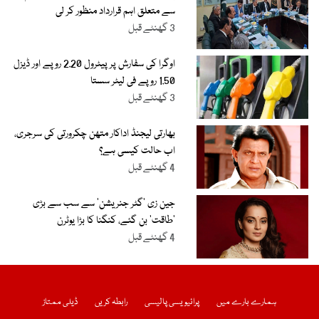
سے متعلق اہم قرارداد منظور کر لی
3 گھنٹے قبل
اوگرا کی سفارش پر پیٹرول 2.20 روپے اور ڈیزل
1.50 روپے فی لیٹر سستا
3 گھنٹے قبل
بھارتی لیجنڈ اداکار متھن چکرورتی کی سرجری،
اب حالت کیسی ہے؟
4 گھنٹے قبل
جین زی ’گٹر جنریشن‘ سے سب سے بڑی
’طاقت‘ بن گئے، کنگنا کا بڑا یوٹرن
4 گھنٹے قبل
ہمارے بارے میں
پرائیویسی پالیسی
رابطہ کریں
ڈیلی ممتاز