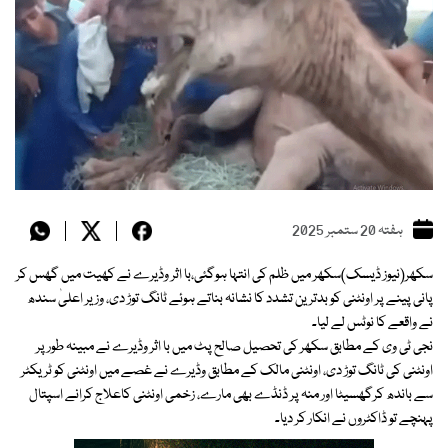
ہفتہ 20 ستمبر 2025
سکھر(نیوز ڈیسک)سکھر میں ظلم کی انتہا ہوگئی،با اثر وڈیرے نے کھیت میں گھس کر
پانی پینے پر اونٹنی کو بدترین تشدد کا نشانہ بناتے ہوئے ٹانگ توڑ دی، وزیر اعلیٰ سندھ
نے واقعے کا نوٹس لے لیا۔
نجی ٹی وی کے مطابق سکھر کی تحصیل صالح پٹ میں با اثر وڈیرے نے مبینہ طور پر
اونٹنی کی ٹانگ توڑ دی، اونٹنی مالک کے مطابق وڈیرے نے غصے میں اونٹنی کو ٹریکٹر
سے باندھ کرگھسیٹا اور منہ پر ڈنڈے بھی مارے، زخمی اونٹنی کاعلاج کرانے اسپتال
پہنچے تو ڈاکٹروں نے انکار کر دیا۔