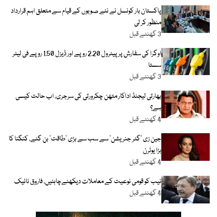
پاکستان بار کونسل نے نئے صوبوں کے قیام سے متعلق اہم قرارداد
منظور کر لی
3 گھنٹے قبل
اوگرا کی سفارش پر پیٹرول 2.20 روپے اور ڈیزل 1.50 روپے فی لیٹر
سستا
3 گھنٹے قبل
بھارتی لیجنڈ اداکار متھن چکرورتی کی سرجری، اب حالت کیسی
ہے؟
4 گھنٹے قبل
جین زی ’گٹر جنریشن‘ سے سب سے بڑی ’طاقت‘ بن گئے، کنگنا کا
بڑا یوٹرن
4 گھنٹے قبل
نیب کو قومی نوعیت کے معاملات دیکھنےچاہئیں، فاروق نائیک
4 گھنٹے قبل