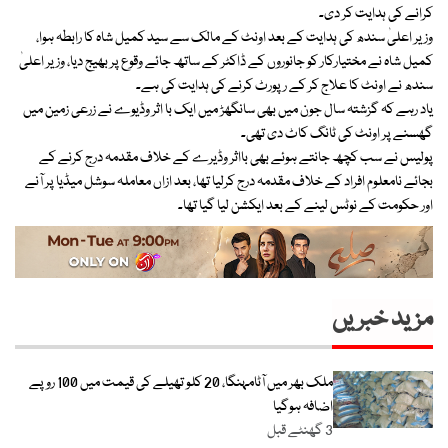
کرانے کی ہدایت کر دی۔
وزیر اعلیٰ سندھ کی ہدایت کے بعد اونٹ کے مالک سے سید کمیل شاہ کا رابطہ ہوا،
کمیل شاہ نے مختیارکار کو جانوروں کے ڈاکٹر کے ساتھ جائے وقوع پر بھیج دیا، وزیر اعلیٰ
سندھ نے اونٹ کا علاج کر کے رپورٹ کرنے کی ہدایت کی ہے۔
یاد رہے کہ گزشتہ سال جون میں بھی سانگھڑ میں ایک با اثر وڈیوے نے زرعی زمین میں
گھسنے پر اونٹ کی ٹانگ کاٹ دی تھی۔
پولیس نے سب کچھ جانتے ہوئے بھی بااثر وڈیرے کے خلاف مقدمہ درج کرنے کے
بجائے نامعلوم افراد کے خلاف مقدمہ درج کرلیا تھا، بعد ازاں معاملہ سوشل میڈیا پر آنے
اور حکومت کے نوٹس لینے کے بعد ایکشن لیا گیا تھا۔
مزید خبریں
ملک بھر میں آٹامہنگا، 20 کلو تھیلے کی قیمت میں 100 روپے
اضافہ ہوگیا
3 گھنٹے قبل