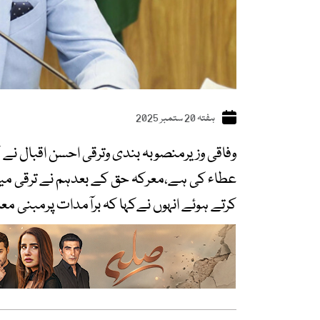
ہفتہ 20 ستمبر 2025
وفاقی وزیرمنصوبہ بندی وترقی احسن اقبال نے کہا
عطاء کی ہے،معرکہ حق کے بعدہم نے ترقی می
کرتے ہوئے انہوں نےکہا کہ برآمدات پرمبنی 