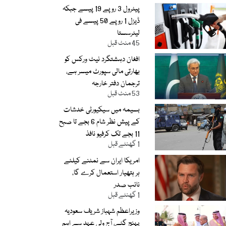
پیٹرول 3 روپے 19 پیسے جبکہ
ڈیزل 1 روپے 50 پیسے فی
لیٹرسستا
45 منٹ قبل
افغان دہشتگرد نیٹ ورکس کو
بھارتی مالی سپورٹ میسر ہے،
ترجمان دفتر خارجہ
53 منٹ قبل
بسیمہ میں سیکیورٹی خدشات
کے پیش نظر شام 6 بجے تا صبح
11 بجے تک کرفیو نافذ
1 گھنٹے قبل
امریکا ایران سے نمٹنے کیلئے
ہر ہتھیار استعمال کرے گا،
نائب صدر
1 گھنٹے قبل
وزیراعظم شہباز شریف سعودیہ
پہنچ گئے، آج ولی عہد سے اہم