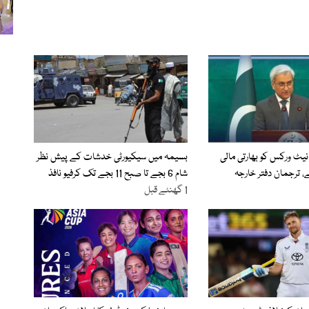
نیٹ ورکس کو بھارتی مالی
بسیمہ میں سیکیورٹی خدشات کے پیش نظر
 ترجمان دفتر خارجہ
شام 6 بجے تا صبح 11 بجے تک کرفیو نافذ
1 گھنٹے قبل