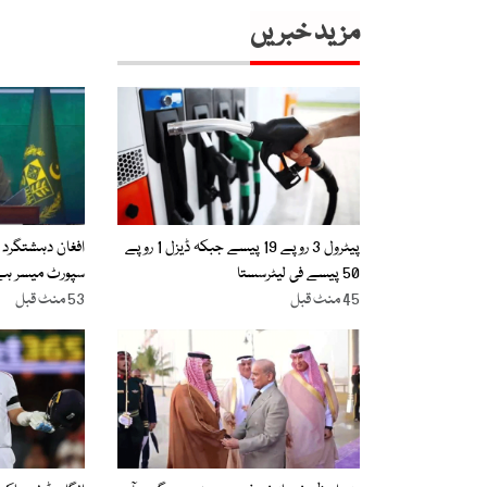
مزید خبریں
پیٹرول 3 روپے 19 پیسے جبکہ ڈیزل 1 روپے
افغان دہشتگرد 
50 پیسے فی لیٹرسستا
سپورٹ میسر ہے،
45 منٹ قبل
53 منٹ قبل