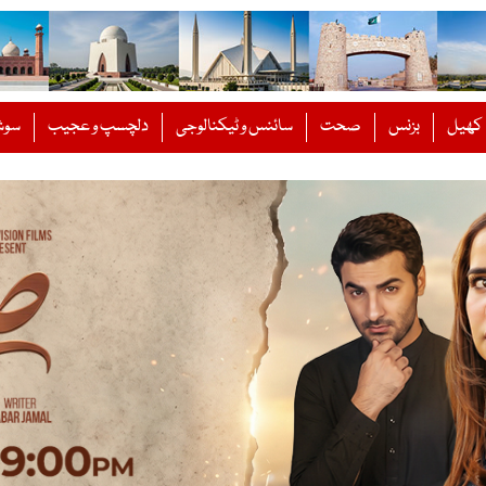
کھیل
بزنس
صحت
سائنس و ٹیکنالوجی
دلچسپ و عجیب
سوش