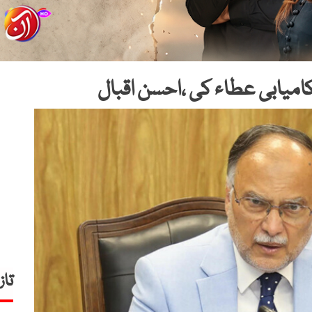
کامیابی عطاء کی ،احسن اقبال
تاز