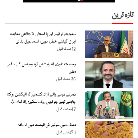
تازہ ترین
سعودیہ، ترکیے اور پاکستان کا دفاعی معاہدہ
ایران کیلئے خطرہ نہیں: اسماعیل بقائی
12 منٹ قبل
وجاہت غوری انٹرنیشنل ڈپلومیٹس کے سفیر
مقرر
36 منٹ قبل
دھرنے دینے والے آزاد کشمیر کا الیکشن روکنا
چاہتے تھے جو نہیں روک سکے: رانا ثناء اللّٰہ
47 منٹ قبل
ملک میں سونے کی قیمت میں اضافہ
1 گھنٹے قبل