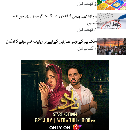
2 گھنٹے قبل
یومِ آزادی پر چھٹی کا اعلان، 14 اگست کو صوبے بھر میں عام
تعطیل
3 گھنٹے قبل
ملک بھر کے بجلی صارفین کے لیے بڑا ریلیف ختم ہونے کا امکان
3 گھنٹے قبل