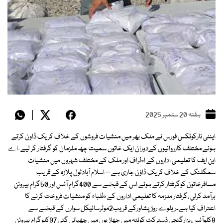
ہفتہ 20 ستمبر 2025
اینٹی نارکوٹکس فورس نے ملک بھر میں منشیات فروشوں کے خلاف کریک ڈاون کرتے
ہوئے مختلف کارروائیوں کےدوران ایک خاتوں سمیت چھ ملزمان کو گرفتار کر لیے-اے
این ایف کا تعلیمی اداروں کے اطراف اور ملک کے مختلف شہروں میں منشیات
سمگلنگ کے خلاف کریک ڈاؤن جاری ہے – اسلام آبادٹول پلازہ کے قریب
مسافرخاتون کوگرفتار کرتے ہوئے اس کے قبضے سے 400گرام آئس اور 50گرام ہیروئن
برآمد کرلی ،گرفتار ملزمہ کا تعلیمی اداروں کے طلباء کو منشیات فروخت کرنے کا
اعتراف کیا ہے۔ریلوے روڑ پشاورکے قریب2موٹرسائیکل سوارں کے قبضے سے
8کلوآئس،ہزارگنجی ڈسٹرکٹ کوئٹہ میں جھاڑیوں میں چھپائی گئی 97کلوگرام ہیروئن