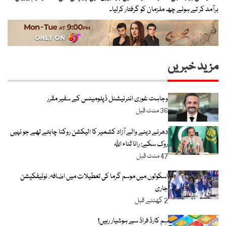
برآمد کر تے ہوئے چھ ملزمان کو گرفتار کرلیا۔
مزید خبریں
وجاہت غوری انٹرنیشنل ڈپلومیٹس کے سفیر مقرر
36 منٹ قبل
دھرنے دینے والے آزاد کشمیر کا الیکشن روکنا چاہتے تھے جو نہیں
روک سکے: رانا ثناء اللّٰہ
47 منٹ قبل
اسکولوں میں موسم گرما کی تعطیلات میں اضافہ، نوٹیفکیشن
جاری
2 گھنٹے قبل
سِم کارڈ فراڈ سے ہوشیار رہیں!