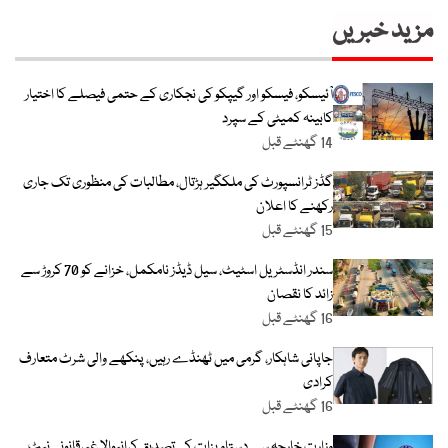
مزید خبریں
آئیسکو، فیسکو اور گیپکو کی نجکاری کے حتمی فیصلے کا اختیار
کابینہ کمیٹی کے سپرد
14 گھنٹے قبل
گڈز ٹرانسپورٹ کی ملکگیر ہڑتال، مطالبات کی منظوری تک جاری
رکھنے کا اعلان
15 گھنٹے قبل
سندر انڈسٹریل اسٹیٹ، سیل ڈیڈز نامکمل، خزانے کو 70 کروڑ سے
زائد کا نقصان
16 گھنٹے قبل
جاپانی شاہکار، گرمی میں ٹھنڈے رہیں، پنکھے والی شرٹ متعارف
کرادی
16 گھنٹے قبل
وزارت خارجہ سے دستاویزات کی تصدیق کرانیوالا غیرقانونی نیٹ