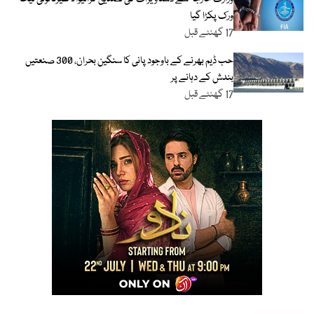
ورک پکڑا گیا
17 گھنٹے قبل
حب ڈیم بھرنے کے باوجود پانی کا سنگین بحران، 300 صنعتیں
بندش کے دہانے پر
17 گھنٹے قبل