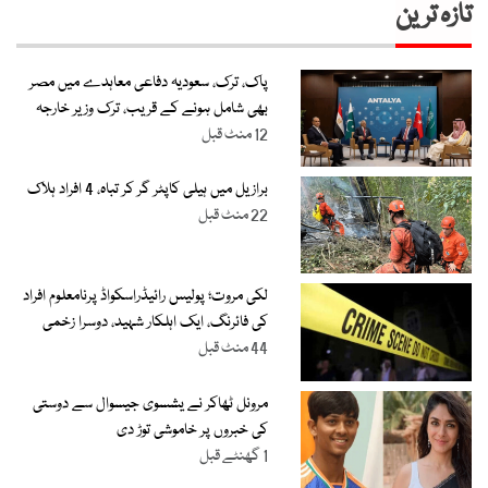
تازہ ترین
پاک، ترک، سعودیہ دفاعی معاہدے میں مصر
بھی شامل ہونے کے قریب، ترک وزیر خارجہ
12 منٹ قبل
برازیل میں ہیلی کاپٹر گر کر تباہ، 4 افراد ہلاک
22 منٹ قبل
لکی مروت؛ پولیس رائیڈراسکواڈ پرنامعلوم افراد
کی فائرنگ، ایک اہلکار شہید، دوسرا زخمی
44 منٹ قبل
مرونل ٹھاکر نے یشسوی جیسوال سے دوستی
کی خبروں پر خاموشی توڑ دی
1 گھنٹے قبل