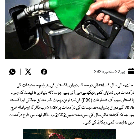
پیر 22 ستمبر 2025
جاری مالی سال کے ابتدائی دو ماہ کے دوران پاکستان کی پٹرولیم مصنوعات کی
درآمدات میں نمایاں کمی دیکھنے میں آئی ہے، جو سالانہ بنیاد پر 5 فیصد کم رہی۔
پاکستان بیورو آف شماریات (PBS) کی تازہ ترین رپورٹ کے مطابق جولائی اور اگست
2025 کے دوران پٹرولیم مصنوعات کی درآمدات پر 2.538 ارب ڈالر کا زرمبادلہ خرچ
ہوا، جو کہ گزشتہ مالی سال کی اسی مدت میں 2.662 ارب ڈالر تھا۔ اس طرح درآمدات
میں 5 فیصد کمی ریکارڈ کی گئی۔