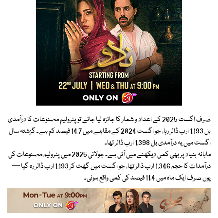
صرف اگست 2025 کے اعداد و شمار کا جائزہ لیا جائے تو پٹرولیم مصنوعات کا درآمدی
بل 1.193 ارب ڈالر رہا، جو اگست 2024 کے مقابلے میں 14.7 فیصد کم ہے۔ گزشتہ سال
اگست میں یہ درآمدی بل 1.398 ارب ڈالر تھا۔
ماہانہ بنیاد پر بھی کمی دیکھنے میں آئی ہے۔ جولائی 2025 میں پٹرولیم مصنوعات کی
درآمدات کا حجم 1.346 ارب ڈالر تھا، جو اگست میں گھٹ کر 1.193 ارب ڈالر رہ گیا —
یوں صرف ایک ماہ میں 11.4 فیصد کی کمی واقع ہوئی۔