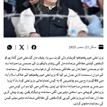
منگل 23 ستمبر 2025
وزیر اعلیٰ خیبر پختونخوا کو پشاور ہائی کورٹ سے بڑا ریلیف مل گیا،علی امین گنڈا پورکو
3ہفتوں کیلئے حفاظتی ضمانت مل گئی،،پشاور ہائیکورٹ کے جسٹس صاحبزادہ اسد
اللہ اورجسٹس اعجازخان نے حفاظتی ضمانت کی درخواست پر سماعت کی ،سماعت
کے دوران اسسٹنٹ اٹارنی جنرل نے کہا کہ وزیراعلیٰ خیبرپختونخوا کے خلاف اسلام آباد
میں 48کیسز درج ہیں،ہم چاہتےہیں کہ یہ کیس نمٹایاجائے، وزیراعلیٰ کو بار بارآنا پڑرہا
ہے،جس پر جسٹس صاحبزادہ اسداللہ نے اپنے ریماکس میں کہا ہم اس کیس میں
وزیراعلیٰ کو پیشی سے استثنیٰ دیتے ہیں،اگلی سماعت پردیگرفریقین رپورٹ پیش کریں
بعد ازاں عدالت نے وزیراعلیٰ کے پی کو 3ہفتوں کی حفاظتی ضمانت دیتے ہوئے کیس
کی سماعت ملتوی کردی۔