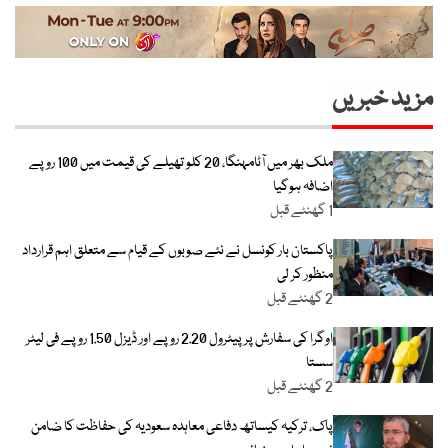
مزید خبریں
ملک بھر میں آٹامہنگا، 20 کلو تھیلے کی قیمت میں 100 روپے
اضافہ ہوگیا
1 گھنٹے قبل
پاکستان بار کونسل نے نئے صوبوں کے قیام سے متعلق اہم قرارداد
منظور کر لی
2 گھنٹے قبل
اوگرا کی سفارش پر پیٹرول 2.20 روپے اور ڈیزل 1.50 روپے فی لیٹر
سستا
2 گھنٹے قبل
پاک، ترکیہ کیساتھ دفاعی معاہدہ سعودیہ کی حفاظت کا ضامن