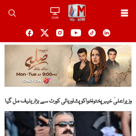
Ski
t
conten
وزیراعلیٰ خیبرپختونخواکوپشاورہائی کورٹ سے بڑاریلیف مل گیا