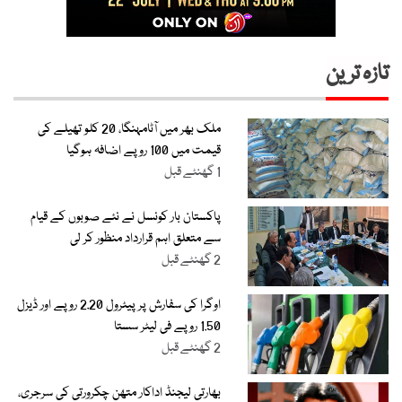
تازہ ترین
ملک بھر میں آٹامہنگا، 20 کلو تھیلے کی
قیمت میں 100 روپے اضافہ ہوگیا
1 گھنٹے قبل
پاکستان بار کونسل نے نئے صوبوں کے قیام
سے متعلق اہم قرارداد منظور کر لی
2 گھنٹے قبل
اوگرا کی سفارش پر پیٹرول 2.20 روپے اور ڈیزل
1.50 روپے فی لیٹر سستا
2 گھنٹے قبل
بھارتی لیجنڈ اداکار متھن چکرورتی کی سرجری،