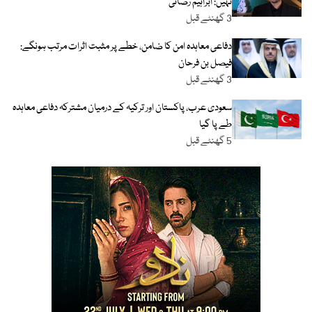
نہیں: ابراہیم رضائی
3 گھنٹے قبل
دفاعی معاہدہ امن کا ضامن، خطے پر مثبت اثرات مرتب ہونگے:
فیصل بن فرحان
3 گھنٹے قبل
سعودی عرب، پاکستان اور ترکیہ کے درمیان مشترکہ دفاعی معاہدہ
طے پا گیا
5 گھنٹے قبل