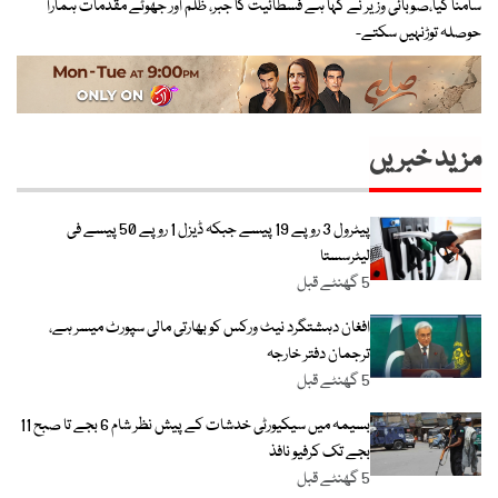
سامنا کیا،صوبائی وزیر نے کہا ہے فسطائیت کا جبر، ظلم اور جھوٹے مقدمات ہمارا
حوصلہ توڑنہیں سکتے-
مزید خبریں
پیٹرول 3 روپے 19 پیسے جبکہ ڈیزل 1 روپے 50 پیسے فی
لیٹرسستا
5 گھنٹے قبل
افغان دہشتگرد نیٹ ورکس کو بھارتی مالی سپورٹ میسر ہے،
ترجمان دفتر خارجہ
5 گھنٹے قبل
بسیمہ میں سیکیورٹی خدشات کے پیش نظر شام 6 بجے تا صبح 11
بجے تک کرفیو نافذ
5 گھنٹے قبل