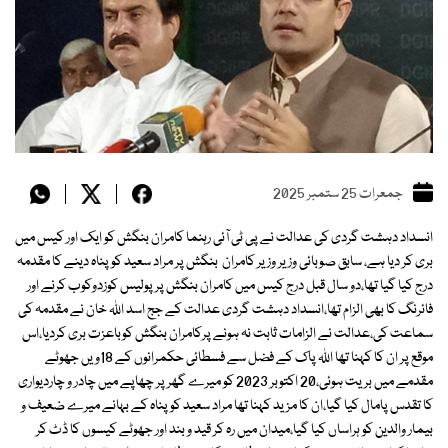
جمعرات 25 ستمبر 2025
انسداد دہشت گردی کی عدالت نے پی ٹی آئی رہنما کامران بنگش کو ایک اور کیس میں
بری کر دیا ہے، سابق صوبائی وزیر وزیر کامران بنگش پر مراد سعید کو پناہ دینے کا مقدمہ
درج کیا گیا تھا،دو سال قبل درج کیس میں کامران بنگش پرپولیس کوزدوکوب کرنے اور
فائرنگ کا بھی الزام تھا،انسداد دہشت گردی عدالت کے جج اسد اللہ خان نے مقدمہ کی
سماعت کی،عدالت نے الزامات ثابت نہ ہونے پرکامران بنگش کوباعزت بری کردیا،اس
موقع پر ان کا کہنا تھا اللہ پاک کے فضل سے فسطائی حکمرانوں کے 18ویں جھوٹے
مقدمے میں بریت ہوئی،20 اکتوبر 2023 کو میرے گھر پر چھاپے میں چادر و چاردیواری
کا تقدس پامال کیا گیا،ان کا مزید کہنا تھا مراد سعید کو پناہ کے بہانے میرے ضعیف و
بیمار والدین کو ہراساں کیا گیا،میدان میں رہ کر قید و بند اور جھوٹے کیسوں کا ڈٹ کر