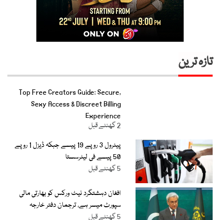
تازہ ترین
Top Free Creators Guide: Secure,
Sexy Access & Discreet Billing
Experience
2 گھنٹے قبل
پیٹرول 3 روپے 19 پیسے جبکہ ڈیزل 1 روپے
50 پیسے فی لیٹرسستا
5 گھنٹے قبل
افغان دہشتگرد نیٹ ورکس کو بھارتی مالی
سپورٹ میسر ہے، ترجمان دفتر خارجہ
5 گھنٹے قبل