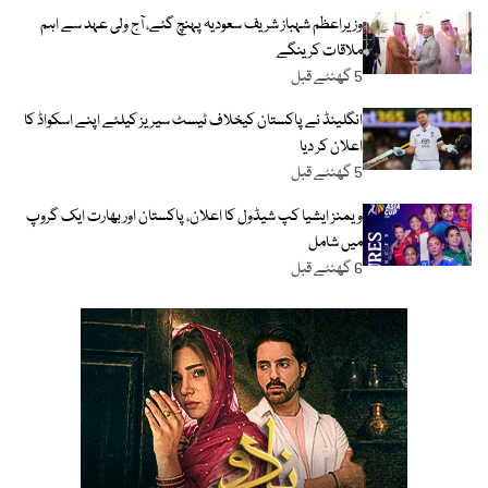
وزیراعظم شہباز شریف سعودیہ پہنچ گئے، آج ولی عہد سے اہم
ملاقات کرینگے
5 گھنٹے قبل
انگلینڈ نے پاکستان کیخلاف ٹیسٹ سیریز کیلئے اپنے اسکواڈ کا
اعلان کر دیا
5 گھنٹے قبل
ویمنز ایشیا کپ شیڈول کا اعلان، پاکستان اور بھارت ایک گروپ
میں شامل
6 گھنٹے قبل