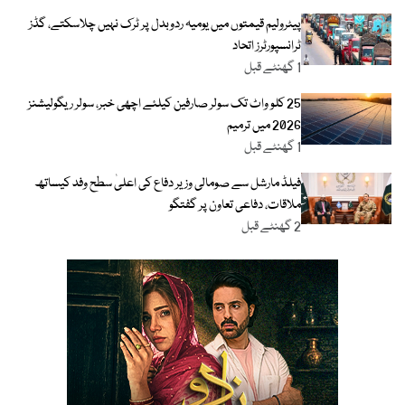
پیٹرولیم قیمتوں میں یومیہ ردوبدل پر ٹرک نہیں چلاسکتے، گڈز
ٹرانسپورٹرز اتحاد
1 گھنٹے قبل
25 کلو واٹ تک سولر صارفین کیلئے اچھی خبر، سولر ریگولیشنز
2026 میں ترمیم
1 گھنٹے قبل
فیلڈ مارشل سے صومالی وزیر دفاع کی اعلیٰ سطح وفد کیساتھ
ملاقات، دفاعی تعاون پر گفتگو
2 گھنٹے قبل