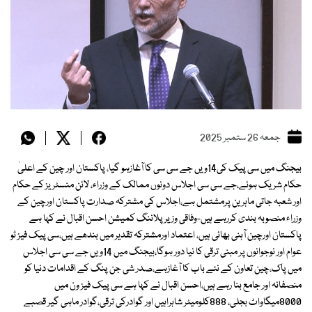
جمعہ 26 ستمبر 2025
بیجنگ میں سی پیک کی14ویں جے سی سی کا آغازہو گیا، پاکستان اور چین کے اعلیٰ
حکام شریک ہوئے،جے سی سی اجلاس دونوں ممالک کے وزراء، لائن منسٹریز کے حکام
اور شعبہ جاتی ماہرین پرمشتمل ہے،اجلاس کی مشترکہ صدارت پاکستان اورچین کے
وزراء منصوبہ بندی کررہے ہیں-وفاقی وزیر پلاننگ کمیشن احسن اقبال نے کہا ہے
پاکستان اورچین آہنی بھائی ہیں، اعتماد اورمشترکہ تقدیر میں بندھے ہیں،سی پیک فیز ٹو
عوام اور نوجوانوں پر مبنی ترقی کا نیا دور ہوگا،بیجنگ میں 14ویں جے سی سی اجلاس
میں پاک،چین تعاون کے نئے باب کا آغازہے،صدر شی جن پنگ کے اقدامات دنیا کو
منصفانہ اور جامع بنا رہے ہیں،احسن اقبال نے کہا ہے سی پیک فیز ون میں
8000میگاواٹ بجلی، 888کلومیٹر شاہراہیں اور گوادرکی ترقی،گوادر ماہی گیر قصبے