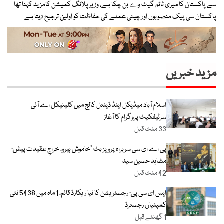
سے پاکستان کا میری ٹائم گیٹ وے بن چکا ہے، وزیر پلانگ کمیشن کامزید کہنا تھا
پاکستان سی پیک منصوبوں اور چینی عملے کی حفاظت کو اولین ترجیح دیتا ہے-
مزید خبریں
اسلام آباد میڈیکل اینڈ ڈینٹل کالج میں کلینیکل اے آئی
سرٹیفکیٹ پروگرام کا آغاز
33 منٹ قبل
پی اے ای سی سربراہ پرویز بٹ “خاموش ہیرو، خراجِ عقیدت پیش:
مشاہد حسین سید
42 منٹ قبل
ایس ای سی پی: رجسٹریشن کا نیا ریکارڈ قائم، 1 ماہ میں 5438 نئی
کمپنیاں رجسٹرڈ
1 گھنٹے قبل