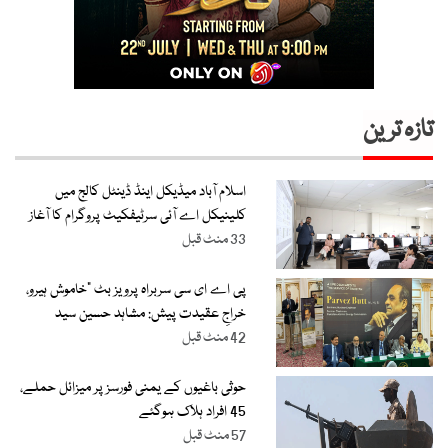
تازہ ترین
اسلام آباد میڈیکل اینڈ ڈینٹل کالج میں
کلینیکل اے آئی سرٹیفکیٹ پروگرام کا آغاز
33 منٹ قبل
پی اے ای سی سربراہ پرویز بٹ “خاموش ہیرو،
خراجِ عقیدت پیش: مشاہد حسین سید
42 منٹ قبل
حوثی باغیوں کے یمنی فورسز پر میزائل حملے،
45 افراد ہلاک ہوگئے
57 منٹ قبل