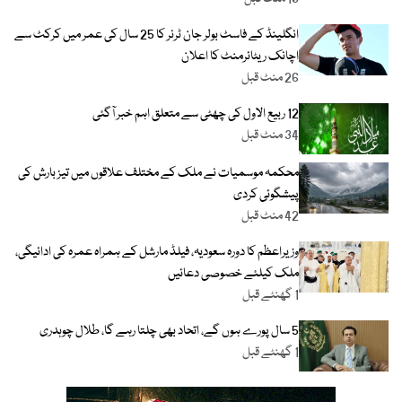
انگلینڈ کے فاسٹ بولر جان ٹرنر کا 25 سال کی عمر میں کرکٹ سے
اچانک ریٹائرمنٹ کا اعلان
26 منٹ قبل
12 ربیع الاول کی چھٹی سے متعلق اہم خبر آگئی
34 منٹ قبل
محکمہ موسمیات نے ملک کے مختلف علاقوں میں تیز بارش کی
پیشگوئی کردی
42 منٹ قبل
وزیراعظم کا دورہ سعودیہ، فیلڈ مارشل کے ہمراہ عمرہ کی ادائیگی،
ملک کیلئے خصوصی دعائیں
1 گھنٹے قبل
5 سال پورے ہوں گے، اتحاد بھی چلتا رہے گا، طلال چوہدری
1 گھنٹے قبل