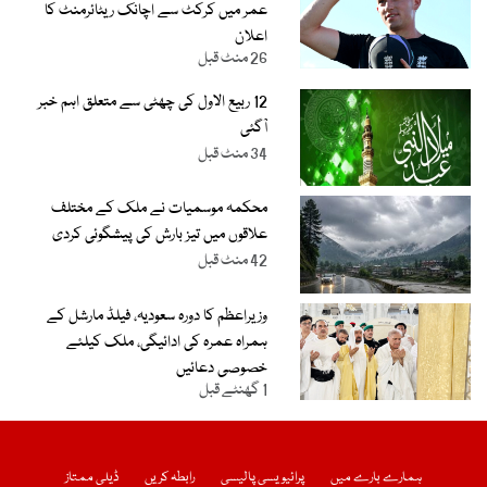
عمر میں کرکٹ سے اچانک ریٹائرمنٹ کا
اعلان
26 منٹ قبل
12 ربیع الاول کی چھٹی سے متعلق اہم خبر
آگئی
34 منٹ قبل
محکمہ موسمیات نے ملک کے مختلف
علاقوں میں تیز بارش کی پیشگوئی کردی
42 منٹ قبل
وزیراعظم کا دورہ سعودیہ، فیلڈ مارشل کے
ہمراہ عمرہ کی ادائیگی، ملک کیلئے
خصوصی دعائیں
1 گھنٹے قبل
ہمارے بارے میں
پرائیویسی پالیسی
رابطہ کریں
ڈیلی ممتاز