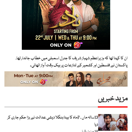
ان کا کہنا تھا کہ وزیراعظم شہباز شریف کا جنرل اسمبلی میں خطاب جاندار تھا،
پاکستان نے فلسطین اور کشمیر کے تنازعات پر بیک وقت آواز اٹھائی۔
مزید خبریں
13سالہ ماں ، 7ماہ کا بیٹا:بنگلا دیشی عدالت نے بڑا حکم جاری کر
دیا
10 منٹ قبل