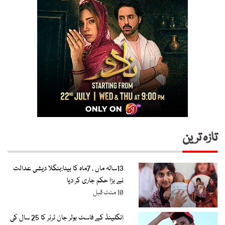
تازہ ترین
13سالہ ماں ، 7ماہ کا بیٹا:بنگلا دیشی عدالت
نے بڑا حکم جاری کر دیا
10 منٹ قبل
انگلینڈ کے فاسٹ بولر جان ٹرنر کا 25 سال کی