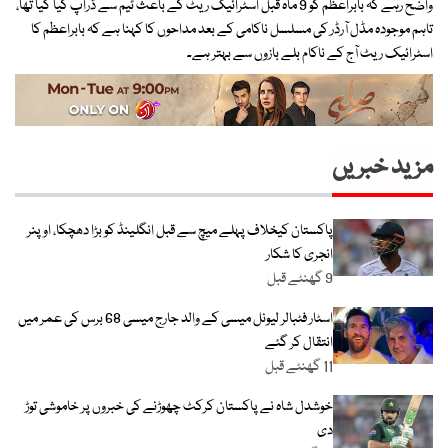
واضح رہے کہ بابراعظم کو 9 ماہ قبل اسٹرائیک ریٹ کے باعث ٹیم سے ڈراپ کیا گیا تھا،
تاہم موجودہ مڈل آرڈر کی مسلسل ناکامی کے بعد مداحوں کا کہنا ہے کہ بابراعظم کا
اسٹرائیک ریٹ آج کے ناکام بلے بازوں سے بہتر ہے۔
مزید خبریں
پاکستان کیخلاف پہلے میچ سے قبل انگلینڈ کو بڑا دھچکا، اوپنر
انجری کا شکار
9 گھنٹے قبل
اسٹار فٹبالر لیونل میسی کے والد جارج میسی 68 برس کی عمر میں
انتقال کر گئے
11 گھنٹے قبل
خوشدل شاہ نے پاکستان کرکٹ چھوڑنے کی خبروں پر خاموشی توڑ
دی