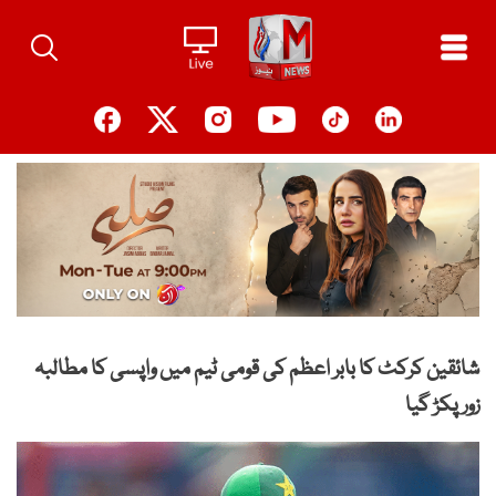
Ski
t
conten
شائقین کرکٹ کا بابر اعظم کی قومی ٹیم میں واپسی کا مطالبہ
زور پکڑ گیا