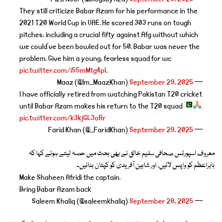
They still criticize Babar Azam for his performance in the
2021 T20 World Cup in UAE. He scored 303 runs on tough
pitches, including a crucial fifty against Afg without which
we could’ve been bowled out for 50. Babar was never the
problem. Give him a young, fearless squad for wc
pic.twitter.com/i55mMtg4pL
September 29, 2025
— Maaz (@Im_MaazKhan)
I have officially retired from watching Pakistan T20 cricket
until Babar Azam makes his return to the T20 squad
pic.twitter.com/k3kjGL3oRr
September 29, 2025
— Farid Khan (@_FaridKhan)
معروف اسپورٹس صحافی سلیم خالق نے بھی بحث میں حصہ لیتے ہوئے کہا کہ
بابراعظم کو واپس لائیں، اور شاہین آفریدی کو کپتان بنائیں۔
Make Shaheen Afridi the captain.
Bring Babar Azam back
September 28, 2025
— Saleem Khaliq (@saleemkhaliq)