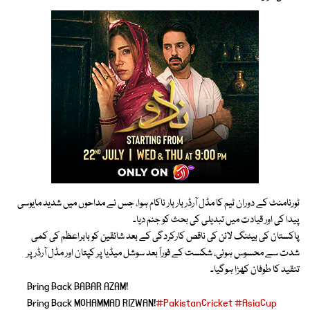
ٹورنامنٹ کے دوران ٹیم کا مڈل آرڈر بار بار ناکام ہوا، جس نے مداحوں میں شدید مایوسی
پیدا کی اور قیادت میں تبدیلی کی بحث کو جنم دیا۔
پاکستان کی بیٹنگ لائن کی ناقص کارکردگی کے بعد شائقین کو بابراعظم کی کمی
شدت سے محسوس ہوئی، شکست کے فوراً بعد سوشل میڈیا پر کپتان اور مڈل آرڈر پر
تنقید کا طوفان کھڑا ہوگیا۔
Bring Back BABAR AZAM!
Bring Back MOHAMMAD RIZWAN!
#PakistanCricket
#AsiaCup