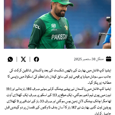
منگل 30 ستمبر 2025
ایشیا کپ فائنل میں بھارت کے ہاتھوں شکست کے بعد پاکستانی شائقین کرکٹ کی
جانب سے سوشل میڈیا پر قومی ٹیم کے سابق کپتان بابراعظم کی اسکواڈ میں واپسی کا
مطالبہ زور پکڑ گیا۔
ایشیا کپ فائنل میں پاکستان نے پہلے بیٹنگ کرتے ہوئے صرف 146 رنز بنائے اور 19.1
اوورز میں پوری ٹیم ڈھیر ہوگئی۔ ایک موقع پر 113 کے اسکور پر صرف ایک کھلاڑی آؤٹ
تھا مگر اچانک بیٹنگ لائن زمین بوس ہوگئی اور صرف 33 رنز کے اضافے پر 9 کھلاڑی
پویلین لوٹ گئے، بھارت نے 147 رنز کا آسان ہدف 5 وکٹوں کے نقصان پر دو گیندیں قبل
حاصل کرلیا۔