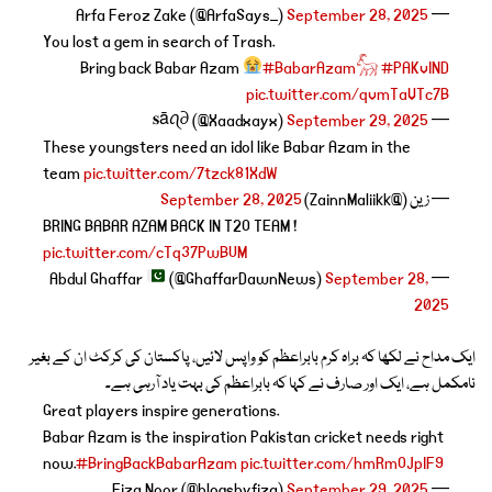
September 28, 2025
— Arfa Feroz Zake (@ArfaSays_)
You lost a gem in search of Trash.
Bring back Babar Azam
#BabarAzam𓃵
#PAKvIND
pic.twitter.com/qvmTaVTc7B
September 29, 2025
— 𝐬āꪖ∂ (@Xaadxayx)
These youngsters need an idol like Babar Azam in the
team
pic.twitter.com/7tzck81XdW
— زین (@ZainnMaliikk)
September 28, 2025
BRING BABAR AZAM BACK IN T2O TEAM !
pic.twitter.com/cTq37PwBUM
(@GhaffarDawnNews)
September 28,
— Abdul Ghaffar
2025
ایک مداح نے لکھا کہ براہ کرم بابراعظم کو واپس لائیں، پاکستان کی کرکٹ ان کے بغیر
نامکمل ہے، ایک اور صارف نے کہا کہ بابراعظم کی بہت یاد آرہی ہے۔
Great players inspire generations.
Babar Azam is the inspiration Pakistan cricket needs right
now.
#BringBackBabarAzam
pic.twitter.com/hmRmOJpIF9
September 29, 2025
— Fiza Noor (@blogsbyfiza)