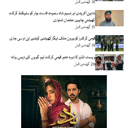
14 گھنٹے قبل
شاہین آفریدی اور نسیم شاہ سمیت فاسٹ بولر کو سلیکٹڈ کرکٹ
کھیلنی چاہیے: عثمان شنواری
15 گھنٹے قبل
قومی کرکٹرز کو بیرون ملک لیگز کھیلنے کیلئے این او سی جاری
18 گھنٹے قبل
ویسٹ انڈیز کا دورہ ختم، قومی کرکٹ ٹیم گوروں کے دیس روانہ
20 گھنٹے قبل