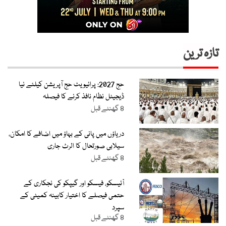
تازہ ترین
حج 2027: پرائیویٹ حج آپریشن کیلئے نیا
ڈیجیٹل نظام نافذ کرنے کا فیصلہ
8 گھنٹے قبل
دریاؤں میں پانی کے بہاؤ میں اضافے کا امکان،
سیلابی صورتحال کا الرٹ جاری
8 گھنٹے قبل
آئیسکو، فیسکو اور گیپکو کی نجکاری کے
حتمی فیصلے کا اختیار کابینہ کمیٹی کے
سپرد
8 گھنٹے قبل