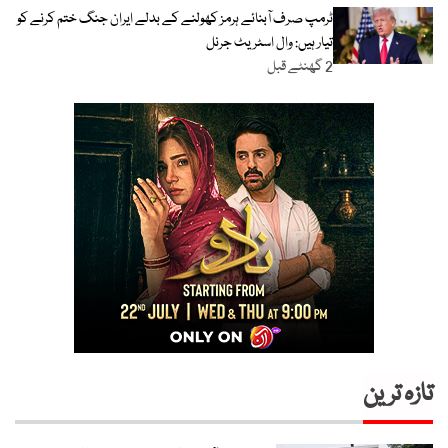
ٹرمپ صرف آبنائے ہرمز کھولنے کے بدلے ایران جنگ ختم کرنے کو
تیار ہیں: وال اسٹریٹ جرنل
2 گھنٹے قبل
تازہ ترین