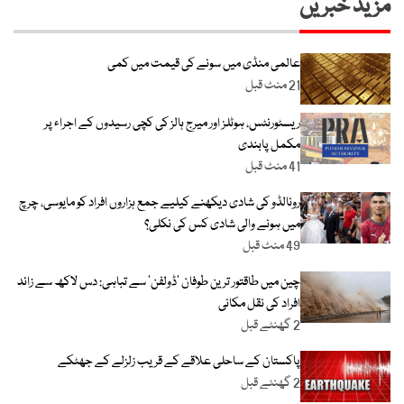
مزید خبریں
عالمی منڈی میں سونے کی قیمت میں کمی
21 منٹ قبل
ریسٹورنٹس، ہوٹلز اور میرج ہالز کی کچی رسیدوں کے اجراء پر
مکمل پابندی
41 منٹ قبل
رونالڈو کی شادی دیکھنے کیلیے جمع ہزاروں افراد کو مایوسی، چرچ
میں ہونے والی شادی کس کی نکلی؟
49 منٹ قبل
چین میں طاقتور ترین طوفان ‘ڈولفن’ سے تباہی: دس لاکھ سے زائد
افراد کی نقل مکانی
2 گھنٹے قبل
پاکستان کے ساحلی علاقے کے قریب زلزلے کے جھٹکے
2 گھنٹے قبل