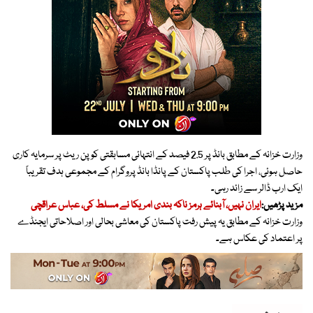
وزارت خزانہ کے مطابق بانڈ پر 2.5 فیصد کے انتہائی مسابقتی کوپن ریٹ پر سرمایہ کاری
حاصل ہوئی، اجرا کی طلب پاکستان کے پانڈا بانڈ پروگرام کے مجموعی ہدف تقریباً
ایک ارب ڈالر سے زائد رہی۔
مزید پڑھیں:
ایران نہیں، آبنائے ہرمز ناکہ بندی امریکا نے مسلط کی، عباس عراقچی
وزارت خزانہ کے مطابق یہ پیش رفت پاکستان کی معاشی بحالی اور اصلاحاتی ایجنڈے
پر اعتماد کی عکاس ہے۔