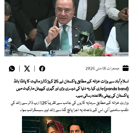
جمعرات 14 مئی 2026
اسلام آباد سے وزات خزانہ کے مطابق پاکستان نے 25 کروڑ ڈالرز مالیت کا پانڈا بانڈ
(panda band)جاری کیا، یہ دنیا کی دوسری بڑی اور گہری کیپیٹل مارکیٹ میں
پاکستان کی پہلی باقاعدہ رسائی ہے۔
وزارت خزانہ کے مطابق سرمایہ کاروں کی جانب سے تقریباً 1.26 ارب ڈالر سے زائد کی
طلب سامنے آئی، اس کے باعث یہ اجرا پانچ گنا سے زائد اوور سبسکرائب ہوا۔