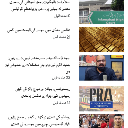
اسلام آباد ہائیکورٹ: ججز تعیناتی کی سمری
منظور نہ ہونے پر صدر، وزیراعظم کو نوٹس
6 منٹ قبل
عالمی منڈی میں سونے کی قیمت میں کمی
21 منٹ قبل
اہلیہ 6 سالہ بیٹے سے ملنے نہیں دے رہیں:
جنید اکرم نے ازدواجی مشکلات پر خاموشی توڑ
دی
33 منٹ قبل
ریسٹورنٹس، ہوٹلز اور میرج ہالز کی کچی
رسیدوں کے اجراء پر مکمل پابندی
41 منٹ قبل
رونالڈو کی شادی دیکھنے کیلیے جمع ہزاروں
افراد کو مایوسی، چرچ میں ہونے والی شادی